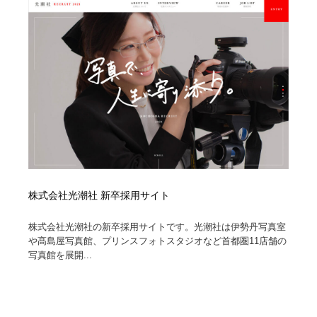
陶芸・窯・ガラス・木工・手工芸
材料：糸・布・紙・プラスチック・石・木材
38
材料：糸・布・紙・プラスチック・石・木材
工業・加工・技術・機械・電気
59
工業・加工・技術・機械・電気
宇宙
9
宇宙
日本の歴史・資料・伝統・将棋・囲碁
4
日本の歴史・資料・伝統・将棋・囲碁
動物園・水族館・公園・テーマパーク・アミューズメン
23
ト
動物園・水族館・公園・テーマパーク・アミューズメン
書籍・本屋・出版・作家・小説家・脚本家
58
株式会社光潮社 新卒採用サイト
ト
書籍・本屋・出版・作家・小説家・脚本家
ヘアサロン・美容院・理髪店・エステ
60
株式会社光潮社の新卒採用サイトです。光潮社は伊勢丹写真室
や髙島屋写真館、プリンスフォトスタジオなど首都圏11店舗の
写真館を展開...
ヘアサロン・美容院・理髪店・エステ
自動車・船・飛行機・交通・自転車
71
自動車・船・飛行機・交通・自転車
ホテル・旅館・温泉・銭湯・サウナ
149