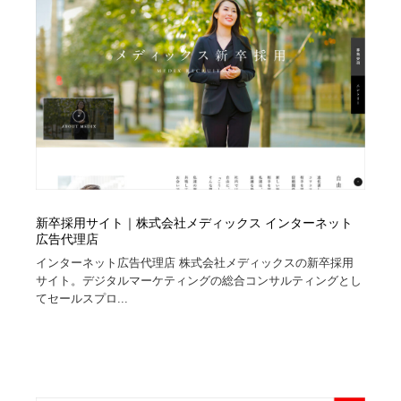
オフィス・シェアオフィス・コワーキング・シェアス
商業施設・商業ビル
33
ペース
商業施設・商業ビル
携帯電話・通信・サービス
15
携帯電話・通信・サービス
ファッション・洋服
511
ファッション・洋服
コスメ・化粧品・石鹸・シャンプー・ヘアケア・香水
220
コスメ・化粧品・石鹸・シャンプー・ヘアケア・香水
農業・林業・漁業・畜産・鉱業・燃料
54
新卒採用サイト｜株式会社メディックス インターネット
農業・林業・漁業・畜産・鉱業・燃料
食品・飲料・酒・菓子
444
広告代理店
インターネット広告代理店 株式会社メディックスの新卒採用
食品・飲料・酒・菓子
飲食・レストラン・カフェ
182
サイト。デジタルマーケティングの総合コンサルティングとし
てセールスプロ...
飲食・レストラン・カフェ
植物・花・ガーデニング・造園
42
植物・花・ガーデニング・造園
陶芸・窯・ガラス・木工・手工芸
34