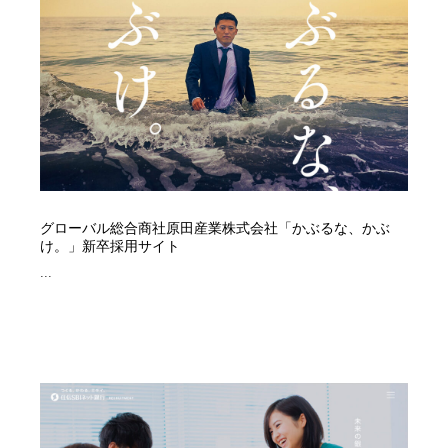
イラストレーター
コンテンツ・メディア制作会社
9
コンテンツ・メディア制作会社
フォント・フリーフォント / 書体
238
フォント・フリーフォント / 書体
レタリング・カリグラフィ・サイン・看板
31
レタリング・カリグラフィ・サイン・看板
編集・ライティング・コピーライター
19
編集・ライティング・コピーライター
スタイリスト・ヘア＆メークアップ・プロップ・セット
グローバル総合商社原田産業株式会社「かぶるな、かぶ
18
デザイン
け。」新卒採用サイト
...
スタイリスト・ヘア＆メークアップ・プロップ・セット
映像・クリエイター・プロダクション
164
デザイン
映像・クリエイター・プロダクション
撮影スタジオ・撮影用小物・背景ボード・リース・レン
20
タル
撮影スタジオ・撮影用小物・背景ボード・リース・レン
コーダー・エンジニア・デベロッパー
136
タル