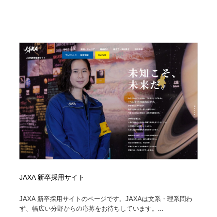
Drawing Software / お絵かきソフト・アプリ・ブラシ
ニュース・マガジン・メディア・SNS・YouTube
346
ニュース・マガジン・メディア・SNS・YouTube
JAXA 新卒採用サイト
JAXA 新卒採用サイトのページです。JAXAは文系・理系問わ
ず、幅広い分野からの応募をお待ちしています。...