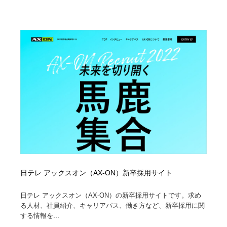
映画・アニメ・DVD・動画配信・放送・TV・ラジオ
音楽・アーティスト・楽器・舞台・演劇・ミュージカ
152
ル・ダンス
音楽・アーティスト・楽器・舞台・演劇・ミュージカ
芸能人・俳優・女優・タレント・モデル・芸能事務所
42
ル・ダンス
芸能人・俳優・女優・タレント・モデル・芸能事務所
キャンペーン・イベント・ワークショップ・コンペティ
77
ション
キャンペーン・イベント・ワークショップ・コンペティ
マッチングサービス
22
ション
マッチングサービス
アート・芸術・美術館・美術展・博物館・ギャラリー
383
アート・芸術・美術館・美術展・博物館・ギャラリー
鉛筆画・木炭画・デッサン・クロッキー
15
鉛筆画・木炭画・デッサン・クロッキー
グラフィティ・Graffiti・ストリートアート
4
日テレ アックスオン（AX-ON）新卒採用サイト
グラフィティ・Graffiti・ストリートアート
日テレ アックスオン（AX-ON）の新卒採用サイトです。求め
GWD スタッフお気に入り
201
る人材、社員紹介、キャリアパス、働き方など、新卒採用に関
する情報を...
GWD スタッフお気に入り
Drawing Software / お絵かきソフト・アプリ・ブラシ
11