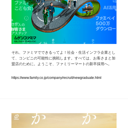
人気ランキング TOP100
業界別 登録Webサイト一覧
Web制作会社・プロダクション・デジタル
579
Web制作会社・プロダクション・デジタル
フォトグラファー・カメラマン・写真
257
それ、ファミマでできるってよ！社会・生活インフラ企業とし
て、コンビニの可能性に挑戦します。すべては、お客さまと加
盟店のために。ようこそ、ファミリーマートの新卒採用へ。
フォトグラファー・カメラマン・写真
広告・マーケティング・PR・企画・プロデュース
182
https://www.family.co.jp/company/recruit/newgraduate.html
広告・マーケティング・PR・企画・プロデュース
ブランディング・コンサルティング
151
ブランディング・コンサルティング
グラフィックデザイン・デザイン事務所
485
グラフィックデザイン・デザイン事務所
印刷・製本・包装・グッズ
43
印刷・製本・包装・グッズ
イラストレーター
160