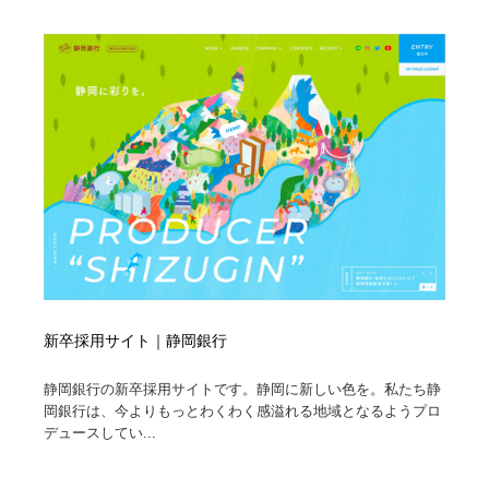
求人・採用・転職・就職・人材紹介
健康・医療・福祉・病院・歯医者・製薬・薬品
200
健康・医療・福祉・病院・歯医者・製薬・薬品
金融・銀行・投資・保険・M&A・商社
78
金融・銀行・投資・保険・M&A・商社
起業・事業支援・ボランティア・NPO
8
起業・事業支援・ボランティア・NPO
教育・スクール・保育・幼稚園・小中高・大学・専門学
173
校
教育・スクール・保育・幼稚園・小中高・大学・専門学
システム開発・IT・決済・アプリ・ソフトウェア
99
校
システム開発・IT・決済・アプリ・ソフトウェア
テクノロジー・AI・人工知能・スマートホーム・オンラ
74
イン
新卒採用サイト｜静岡銀行
テクノロジー・AI・人工知能・スマートホーム・オンラ
日本伝統：着物・織物・舞踊・歌舞伎・茶道・華道・書
17
イン
道
静岡銀行の新卒採用サイトです。静岡に新しい色を。私たち静
岡銀行は、今よりもっとわくわく感溢れる地域となるようプロ
デュースしてい...
日本伝統：着物・織物・舞踊・歌舞伎・茶道・華道・書
映画・アニメ・DVD・動画配信・放送・TV・ラジオ
65
道