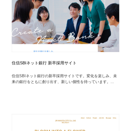
コーダー・エンジニア・デベロッパー
Javascript・WordPress・CSS・SEO・コーディング
97
Javascript・WordPress・CSS・SEO・コーディング
レンタルサーバー・クラウドサービス・ドメイン
10
レンタルサーバー・クラウドサービス・ドメイン
ネット通販・EC・オークション・フリマ
15
ネット通販・EC・オークション・フリマ
フリー素材・写真・モックアップ
41
フリー素材・写真・モックアップ
3D・CG・モーションデザイン
20
住信SBIネット銀行 新卒採用サイト
3D・CG・モーションデザイン
眼鏡・コンタクトレンズ・サングラス
30
住信SBIネット銀行の新卒採用サイトです。変化を楽しみ、未
来の銀行をともに創り出す、新しい個性を待っています。...
眼鏡・コンタクトレンズ・サングラス
プロダクト・インテリア
139
プロダクト・インテリア
ライフスタイル・家具・生活雑貨・家電
320
ライフスタイル・家具・生活雑貨・家電
ネオンサイン・ネオン菅・オリジナル
7
ネオンサイン・ネオン菅・オリジナル