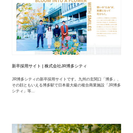
縫製・革製品・靴・鞄
55
縫製・革製品・靴・鞄
時計・腕時計
28
時計・腕時計
カメラ・レンズ
18
カメラ・レンズ
ジュエリー・装飾品
54
ジュエリー・装飾品
おもちゃ・ホビー・ゲーム
35
新卒採用サイト | 株式会社JR博多シティ
おもちゃ・ホビー・ゲーム
アニメーション・キャラクターデザイン
23
JR博多シティの新卒採用サイトです。九州の玄関口「博多」、
その顔ともいえる博多駅で日本最大級の複合商業施設「JR博多
アニメーション・キャラクターデザイン
建築・空間・工務店・内装・店舗・環境デザイン
276
シティ」等...
建築・空間・工務店・内装・店舗・環境デザイン
建設・住宅・不動産・倉庫
197
建設・住宅・不動産・倉庫
オフィス・シェアオフィス・コワーキング・シェアス
46
ペース