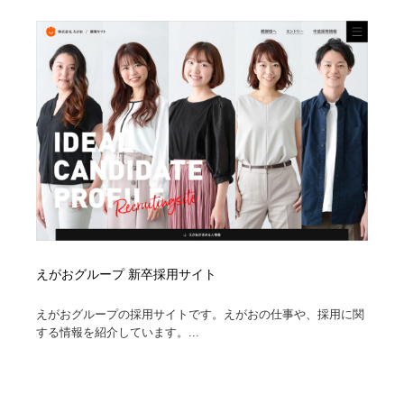
ホテル・旅館・温泉・銭湯・サウナ
旅行・観光・電車・航空会社
55
旅行・観光・電車・航空会社
アウトドア・キャンプ・登山
40
アウトドア・キャンプ・登山
スポーツ・スポーツ用品・トレーニング・ダイエット
71
スポーツ・スポーツ用品・トレーニング・ダイエット
ペット・トリミング
20
ペット・トリミング
ウェディング・結婚
38
ウェディング・結婚
育児・ベイビー・玩具・絵本
27
えがおグループ 新卒採用サイト
育児・ベイビー・玩具・絵本
宗教・神社仏閣・禅・寺・神社
33
えがおグループの採用サイトです。えがおの仕事や、採用に関
宗教・神社仏閣・禅・寺・神社
法律・監査・税理士・弁護士・司法書士・行政
29
する情報を紹介しています。...
法律・監査・税理士・弁護士・司法書士・行政
求人・採用・転職・就職・人材紹介
379