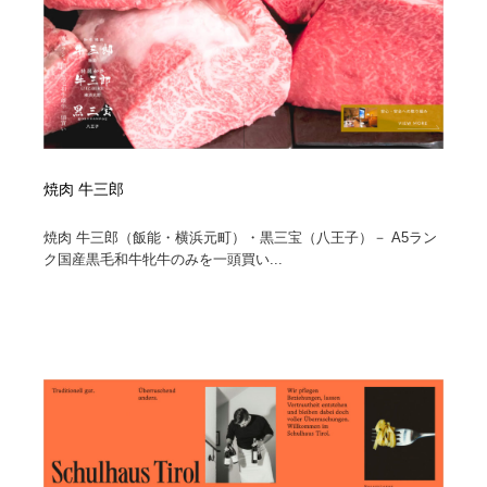
焼肉 牛三郎
焼肉 牛三郎（飯能・横浜元町）・黒三宝（八王子）－ A5ラン
ク国産黒毛和牛牝牛のみを一頭買い...