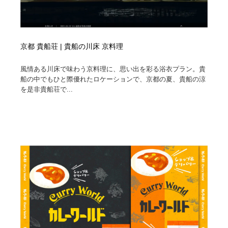
京都 貴船荘 | 貴船の川床 京料理
風情ある川床で味わう京料理に、思い出を彩る浴衣プラン。貴
船の中でもひと際優れたロケーションで、京都の夏、貴船の涼
を是非貴船荘で...