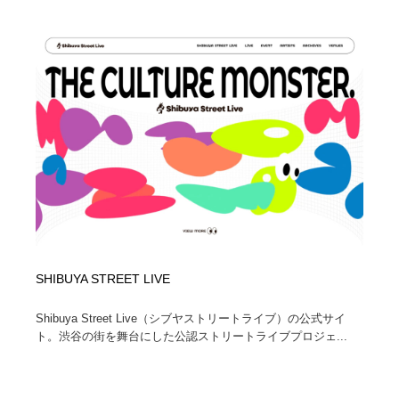
映画・アニメ・DVD・動画配信・放送・TV・ラジオ
音楽・アーティスト・楽器・舞台・演劇・ミュージカ
152
ル・ダンス
音楽・アーティスト・楽器・舞台・演劇・ミュージカ
芸能人・俳優・女優・タレント・モデル・芸能事務所
42
ル・ダンス
芸能人・俳優・女優・タレント・モデル・芸能事務所
キャンペーン・イベント・ワークショップ・コンペティ
77
ション
キャンペーン・イベント・ワークショップ・コンペティ
マッチングサービス
22
ション
マッチングサービス
アート・芸術・美術館・美術展・博物館・ギャラリー
383
アート・芸術・美術館・美術展・博物館・ギャラリー
鉛筆画・木炭画・デッサン・クロッキー
15
SHIBUYA STREET LIVE
鉛筆画・木炭画・デッサン・クロッキー
グラフィティ・Graffiti・ストリートアート
4
Shibuya Street Live（シブヤストリートライブ）の公式サイ
ト。渋谷の街を舞台にした公認ストリートライブプロジェ...
グラフィティ・Graffiti・ストリートアート
GWD スタッフお気に入り
201
GWD スタッフお気に入り
Drawing Software / お絵かきソフト・アプリ・ブラシ
11