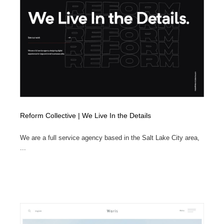
イラストレーター
コンテンツ・メディア制作会社
9
コンテンツ・メディア制作会社
フォント・フリーフォント / 書体
238
フォント・フリーフォント / 書体
レタリング・カリグラフィ・サイン・看板
31
レタリング・カリグラフィ・サイン・看板
編集・ライティング・コピーライター
19
編集・ライティング・コピーライター
スタイリスト・ヘア＆メークアップ・プロップ・セット
Reform Collective | We Live In the Details
18
デザイン
We are a full service agency based in the Salt Lake City area,
スタイリスト・ヘア＆メークアップ・プロップ・セット
映像・クリエイター・プロダクション
164
...
デザイン
映像・クリエイター・プロダクション
撮影スタジオ・撮影用小物・背景ボード・リース・レン
20
タル
撮影スタジオ・撮影用小物・背景ボード・リース・レン
コーダー・エンジニア・デベロッパー
136
タル