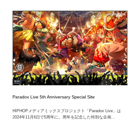
求人・採用・転職・就職・人材紹介
健康・医療・福祉・病院・歯医者・製薬・薬品
200
健康・医療・福祉・病院・歯医者・製薬・薬品
金融・銀行・投資・保険・M&A・商社
78
金融・銀行・投資・保険・M&A・商社
起業・事業支援・ボランティア・NPO
8
起業・事業支援・ボランティア・NPO
教育・スクール・保育・幼稚園・小中高・大学・専門学
173
校
教育・スクール・保育・幼稚園・小中高・大学・専門学
システム開発・IT・決済・アプリ・ソフトウェア
99
校
システム開発・IT・決済・アプリ・ソフトウェア
テクノロジー・AI・人工知能・スマートホーム・オンラ
74
イン
Paradox Live 5th Anniversary Special Site
テクノロジー・AI・人工知能・スマートホーム・オンラ
日本伝統：着物・織物・舞踊・歌舞伎・茶道・華道・書
17
HIPHOPメディアミックスプロジェクト「Paradox Live」は
イン
道
2024年11月6日で5周年に。周年を記念した特別な企画...
日本伝統：着物・織物・舞踊・歌舞伎・茶道・華道・書
映画・アニメ・DVD・動画配信・放送・TV・ラジオ
65
道