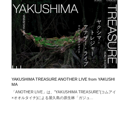
縫製・革製品・靴・鞄
55
縫製・革製品・靴・鞄
時計・腕時計
28
時計・腕時計
カメラ・レンズ
18
カメラ・レンズ
ジュエリー・装飾品
54
ジュエリー・装飾品
おもちゃ・ホビー・ゲーム
35
おもちゃ・ホビー・ゲーム
アニメーション・キャラクターデザイン
23
YAKUSHIMA TREASURE ANOTHER LIVE from YAKUSHI
MA
アニメーション・キャラクターデザイン
建築・空間・工務店・内装・店舗・環境デザイン
276
「ANOTHER LIVE」は、“YAKUSHIMA TREASURE”(コムアイ
×オオルタイチ)による屋久島の原生林「ガジュ...
建築・空間・工務店・内装・店舗・環境デザイン
建設・住宅・不動産・倉庫
197
建設・住宅・不動産・倉庫
オフィス・シェアオフィス・コワーキング・シェアス
46
ペース