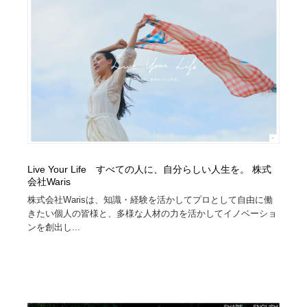
コーダー・エンジニア・デベロッパー
Javascript・WordPress・CSS・SEO・コーディング
97
Javascript・WordPress・CSS・SEO・コーディング
レンタルサーバー・クラウドサービス・ドメイン
10
レンタルサーバー・クラウドサービス・ドメイン
ネット通販・EC・オークション・フリマ
15
ネット通販・EC・オークション・フリマ
フリー素材・写真・モックアップ
41
フリー素材・写真・モックアップ
3D・CG・モーションデザイン
20
Live Your Life すべての人に、自分らしい人生を。 株式
3D・CG・モーションデザイン
眼鏡・コンタクトレンズ・サングラス
30
会社Waris
株式会社Warisは、知識・経験を活かしてプロとして自由に働
眼鏡・コンタクトレンズ・サングラス
プロダクト・インテリア
139
きたい個人の皆様と、多様な人材の力を活かしてイノベーショ
ンを創出し...
プロダクト・インテリア
ライフスタイル・家具・生活雑貨・家電
320
ライフスタイル・家具・生活雑貨・家電
ネオンサイン・ネオン菅・オリジナル
7
ネオンサイン・ネオン菅・オリジナル