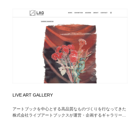
陶芸・窯・ガラス・木工・手工芸
材料：糸・布・紙・プラスチック・石・木材
38
材料：糸・布・紙・プラスチック・石・木材
工業・加工・技術・機械・電気
59
工業・加工・技術・機械・電気
宇宙
9
宇宙
日本の歴史・資料・伝統・将棋・囲碁
4
日本の歴史・資料・伝統・将棋・囲碁
動物園・水族館・公園・テーマパーク・アミューズメン
23
ト
動物園・水族館・公園・テーマパーク・アミューズメン
書籍・本屋・出版・作家・小説家・脚本家
58
ト
LIVE ART GALLERY
書籍・本屋・出版・作家・小説家・脚本家
ヘアサロン・美容院・理髪店・エステ
60
アートブックを中⼼とする⾼品質なものづくりを⾏なってきた
ヘアサロン・美容院・理髪店・エステ
自動車・船・飛行機・交通・自転車
71
株式会社ライブアートブックスが運営・企画するギャラリー...
自動車・船・飛行機・交通・自転車
ホテル・旅館・温泉・銭湯・サウナ
149