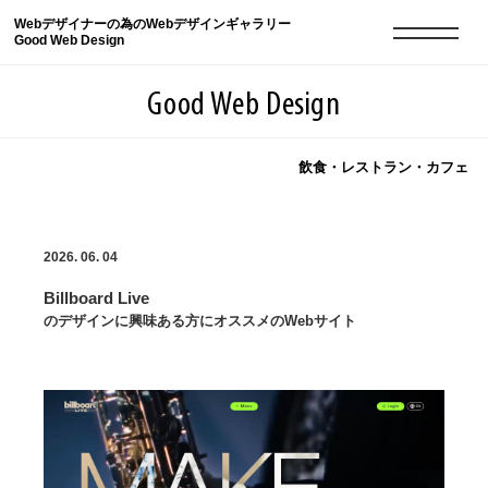
Webデザイナーの為のWebデザインギャラリー
Good Web Design
Good Web Design
飲食・レストラン・カフェ
2026年08月07日の登録サイト数は8549件です
2026. 06. 04
登録Webサイト全一覧
8549
Billboard Live
登録Webサイト全一覧!
現役Webデザイナーによるコラム
15
のデザインに興味ある方にオススメのWebサイト
現役Webデザイナーによるコラム
ニュース
12
ニュース
ABOUT
ABOUT
人気ランキング TOP100