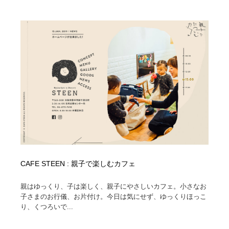
Drawing Software / お絵かきソフト・アプリ・ブラシ
ニュース・マガジン・メディア・SNS・YouTube
346
ニュース・マガジン・メディア・SNS・YouTube
CAFE STEEN : 親子で楽しむカフェ
親はゆっくり、子は楽しく、親子にやさしいカフェ。小さなお
子さまのお行儀、お片付け。今日は気にせず、ゆっくりほっこ
り、くつろいで...