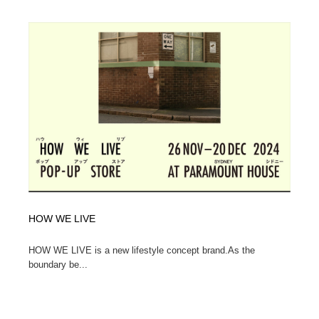
ホテル・旅館・温泉・銭湯・サウナ
旅行・観光・電車・航空会社
55
旅行・観光・電車・航空会社
アウトドア・キャンプ・登山
40
アウトドア・キャンプ・登山
スポーツ・スポーツ用品・トレーニング・ダイエット
71
スポーツ・スポーツ用品・トレーニング・ダイエット
ペット・トリミング
20
ペット・トリミング
ウェディング・結婚
38
ウェディング・結婚
育児・ベイビー・玩具・絵本
27
HOW WE LIVE
育児・ベイビー・玩具・絵本
宗教・神社仏閣・禅・寺・神社
33
HOW WE LIVE is a new lifestyle concept brand.As the
宗教・神社仏閣・禅・寺・神社
法律・監査・税理士・弁護士・司法書士・行政
29
boundary be...
法律・監査・税理士・弁護士・司法書士・行政
求人・採用・転職・就職・人材紹介
379