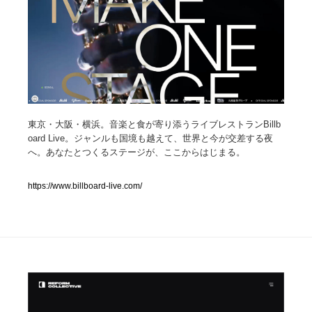
人気ランキング TOP100
業界別 登録Webサイト一覧
Web制作会社・プロダクション・デジタル
579
東京・大阪・横浜。音楽と食が寄り添うライブレストランBillb
Web制作会社・プロダクション・デジタル
フォトグラファー・カメラマン・写真
257
oard Live。ジャンルも国境も越えて、世界と今が交差する夜
へ。あなたとつくるステージが、ここからはじまる。
フォトグラファー・カメラマン・写真
広告・マーケティング・PR・企画・プロデュース
182
https://www.billboard-live.com/
広告・マーケティング・PR・企画・プロデュース
ブランディング・コンサルティング
151
ブランディング・コンサルティング
グラフィックデザイン・デザイン事務所
485
グラフィックデザイン・デザイン事務所
印刷・製本・包装・グッズ
43
印刷・製本・包装・グッズ
イラストレーター
160