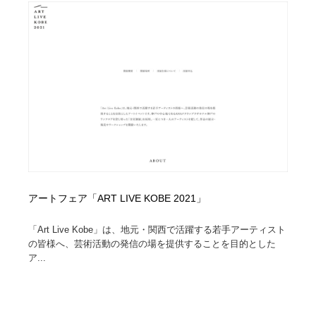
オフィス・シェアオフィス・コワーキング・シェアス
商業施設・商業ビル
33
ペース
商業施設・商業ビル
携帯電話・通信・サービス
15
携帯電話・通信・サービス
ファッション・洋服
511
ファッション・洋服
コスメ・化粧品・石鹸・シャンプー・ヘアケア・香水
220
コスメ・化粧品・石鹸・シャンプー・ヘアケア・香水
農業・林業・漁業・畜産・鉱業・燃料
54
農業・林業・漁業・畜産・鉱業・燃料
食品・飲料・酒・菓子
444
アートフェア「ART LIVE KOBE 2021」
食品・飲料・酒・菓子
飲食・レストラン・カフェ
181
「Art Live Kobe」は、地元・関西で活躍する若手アーティスト
の皆様へ、芸術活動の発信の場を提供することを目的とした
飲食・レストラン・カフェ
植物・花・ガーデニング・造園
42
ア...
植物・花・ガーデニング・造園
陶芸・窯・ガラス・木工・手工芸
34