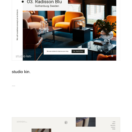
イラストレーター
コンテンツ・メディア制作会社
9
コンテンツ・メディア制作会社
フォント・フリーフォント / 書体
238
フォント・フリーフォント / 書体
レタリング・カリグラフィ・サイン・看板
31
レタリング・カリグラフィ・サイン・看板
編集・ライティング・コピーライター
19
編集・ライティング・コピーライター
スタイリスト・ヘア＆メークアップ・プロップ・セット
18
デザイン
studio kin.
...
スタイリスト・ヘア＆メークアップ・プロップ・セット
映像・クリエイター・プロダクション
164
デザイン
映像・クリエイター・プロダクション
撮影スタジオ・撮影用小物・背景ボード・リース・レン
20
タル
撮影スタジオ・撮影用小物・背景ボード・リース・レン
コーダー・エンジニア・デベロッパー
136
タル