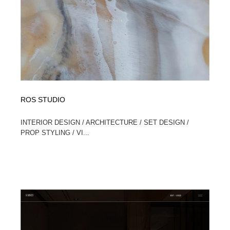
求人・採用・転職・就職・人材紹介
健康・医療・福祉・病院・歯医者・製薬・薬品
200
健康・医療・福祉・病院・歯医者・製薬・薬品
金融・銀行・投資・保険・M&A・商社
78
金融・銀行・投資・保険・M&A・商社
起業・事業支援・ボランティア・NPO
8
起業・事業支援・ボランティア・NPO
教育・スクール・保育・幼稚園・小中高・大学・専門学
173
校
ROS STUDIO
教育・スクール・保育・幼稚園・小中高・大学・専門学
システム開発・IT・決済・アプリ・ソフトウェア
99
INTERIOR DESIGN / ARCHITECTURE / SET DESIGN /
校
PROP STYLING / VI...
システム開発・IT・決済・アプリ・ソフトウェア
テクノロジー・AI・人工知能・スマートホーム・オンラ
74
イン
テクノロジー・AI・人工知能・スマートホーム・オンラ
日本伝統：着物・織物・舞踊・歌舞伎・茶道・華道・書
17
イン
道
日本伝統：着物・織物・舞踊・歌舞伎・茶道・華道・書
映画・アニメ・DVD・動画配信・放送・TV・ラジオ
65
道