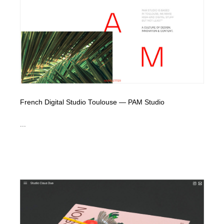
Drawing Software / お絵かきソフト・アプリ・ブラシ
ニュース・マガジン・メディア・SNS・YouTube
346
ニュース・マガジン・メディア・SNS・YouTube
French Digital Studio Toulouse — PAM Studio
...