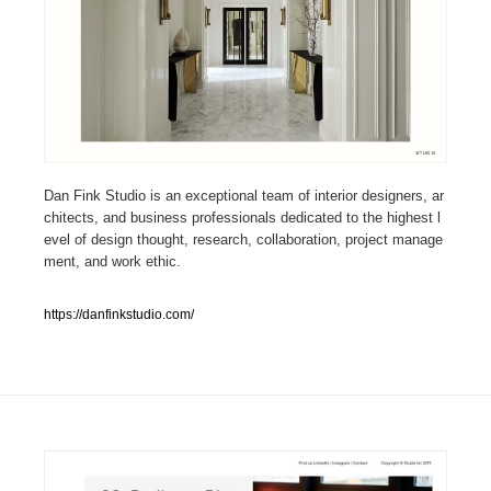
人気ランキング TOP100
業界別 登録Webサイト一覧
Web制作会社・プロダクション・デジタル
579
Dan Fink Studio is an exceptional team of interior designers, ar
Web制作会社・プロダクション・デジタル
フォトグラファー・カメラマン・写真
257
chitects, and business professionals dedicated to the highest l
evel of design thought, research, collaboration, project manage
フォトグラファー・カメラマン・写真
広告・マーケティング・PR・企画・プロデュース
182
ment, and work ethic.
広告・マーケティング・PR・企画・プロデュース
ブランディング・コンサルティング
151
https://danfinkstudio.com/
ブランディング・コンサルティング
グラフィックデザイン・デザイン事務所
485
グラフィックデザイン・デザイン事務所
印刷・製本・包装・グッズ
43
印刷・製本・包装・グッズ
イラストレーター
160