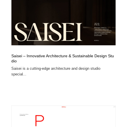
映画・アニメ・DVD・動画配信・放送・TV・ラジオ
音楽・アーティスト・楽器・舞台・演劇・ミュージカ
152
ル・ダンス
音楽・アーティスト・楽器・舞台・演劇・ミュージカ
芸能人・俳優・女優・タレント・モデル・芸能事務所
42
ル・ダンス
芸能人・俳優・女優・タレント・モデル・芸能事務所
キャンペーン・イベント・ワークショップ・コンペティ
77
ション
キャンペーン・イベント・ワークショップ・コンペティ
マッチングサービス
22
Saisei – Innovative Architecture & Sustainable Design Stu
ション
dio
マッチングサービス
アート・芸術・美術館・美術展・博物館・ギャラリー
383
Saisei is a cutting-edge architecture and design studio
special...
アート・芸術・美術館・美術展・博物館・ギャラリー
鉛筆画・木炭画・デッサン・クロッキー
15
鉛筆画・木炭画・デッサン・クロッキー
グラフィティ・Graffiti・ストリートアート
4
グラフィティ・Graffiti・ストリートアート
GWD スタッフお気に入り
201
GWD スタッフお気に入り
Drawing Software / お絵かきソフト・アプリ・ブラシ
11