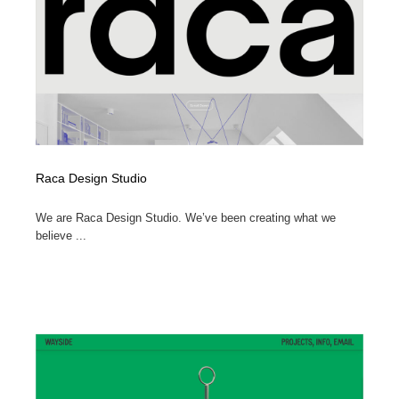
オフィス・シェアオフィス・コワーキング・シェアス
商業施設・商業ビル
33
ペース
商業施設・商業ビル
携帯電話・通信・サービス
15
携帯電話・通信・サービス
ファッション・洋服
511
ファッション・洋服
コスメ・化粧品・石鹸・シャンプー・ヘアケア・香水
220
Raca Design Studio
コスメ・化粧品・石鹸・シャンプー・ヘアケア・香水
農業・林業・漁業・畜産・鉱業・燃料
54
We are Raca Design Studio. We’ve been creating what we
農業・林業・漁業・畜産・鉱業・燃料
食品・飲料・酒・菓子
444
believe ...
食品・飲料・酒・菓子
飲食・レストラン・カフェ
182
飲食・レストラン・カフェ
植物・花・ガーデニング・造園
42
植物・花・ガーデニング・造園
陶芸・窯・ガラス・木工・手工芸
34