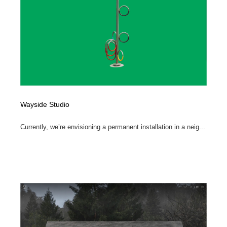
陶芸・窯・ガラス・木工・手工芸
材料：糸・布・紙・プラスチック・石・木材
38
材料：糸・布・紙・プラスチック・石・木材
工業・加工・技術・機械・電気
59
工業・加工・技術・機械・電気
宇宙
9
宇宙
日本の歴史・資料・伝統・将棋・囲碁
4
日本の歴史・資料・伝統・将棋・囲碁
動物園・水族館・公園・テーマパーク・アミューズメン
Wayside Studio
23
ト
Currently, we’re envisioning a permanent installation in a neig...
動物園・水族館・公園・テーマパーク・アミューズメン
書籍・本屋・出版・作家・小説家・脚本家
58
ト
書籍・本屋・出版・作家・小説家・脚本家
ヘアサロン・美容院・理髪店・エステ
60
ヘアサロン・美容院・理髪店・エステ
自動車・船・飛行機・交通・自転車
71
自動車・船・飛行機・交通・自転車
ホテル・旅館・温泉・銭湯・サウナ
149