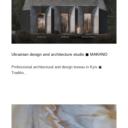
ホテル・旅館・温泉・銭湯・サウナ
旅行・観光・電車・航空会社
55
旅行・観光・電車・航空会社
アウトドア・キャンプ・登山
40
アウトドア・キャンプ・登山
スポーツ・スポーツ用品・トレーニング・ダイエット
71
スポーツ・スポーツ用品・トレーニング・ダイエット
ペット・トリミング
20
Ukrainian design and architecture studio ◼ MAKHNO
ペット・トリミング
ウェディング・結婚
38
Professional architectural and design bureau in Kyiv ◼
Traditio...
ウェディング・結婚
育児・ベイビー・玩具・絵本
27
育児・ベイビー・玩具・絵本
宗教・神社仏閣・禅・寺・神社
33
宗教・神社仏閣・禅・寺・神社
法律・監査・税理士・弁護士・司法書士・行政
29
法律・監査・税理士・弁護士・司法書士・行政
求人・採用・転職・就職・人材紹介
379