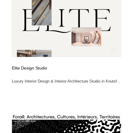
コーダー・エンジニア・デベロッパー
Javascript・WordPress・CSS・SEO・コーディング
97
Javascript・WordPress・CSS・SEO・コーディング
レンタルサーバー・クラウドサービス・ドメイン
10
レンタルサーバー・クラウドサービス・ドメイン
ネット通販・EC・オークション・フリマ
15
ネット通販・EC・オークション・フリマ
フリー素材・写真・モックアップ
41
フリー素材・写真・モックアップ
3D・CG・モーションデザイン
21
Elite Design Studio
3D・CG・モーションデザイン
眼鏡・コンタクトレンズ・サングラス
30
Luxury Interior Design & Interior Architecture Studio in Knutsf...
眼鏡・コンタクトレンズ・サングラス
プロダクト・インテリア
139
プロダクト・インテリア
ライフスタイル・家具・生活雑貨・家電
320
ライフスタイル・家具・生活雑貨・家電
ネオンサイン・ネオン菅・オリジナル
7
ネオンサイン・ネオン菅・オリジナル