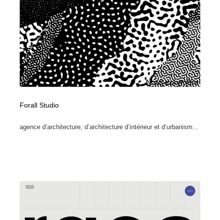
縫製・革製品・靴・鞄
55
縫製・革製品・靴・鞄
時計・腕時計
28
時計・腕時計
カメラ・レンズ
18
カメラ・レンズ
ジュエリー・装飾品
54
ジュエリー・装飾品
おもちゃ・ホビー・ゲーム
35
Forall Studio
おもちゃ・ホビー・ゲーム
アニメーション・キャラクターデザイン
23
agence d’architecture, d’architecture d’intérieur et d’urbanism...
アニメーション・キャラクターデザイン
建築・空間・工務店・内装・店舗・環境デザイン
276
建築・空間・工務店・内装・店舗・環境デザイン
建設・住宅・不動産・倉庫
197
建設・住宅・不動産・倉庫
オフィス・シェアオフィス・コワーキング・シェアス
46
ペース