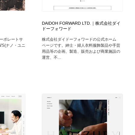
ホテル・旅館・温泉・銭湯・サウナ
スポーツ・スポーツ用品・トレーニング・ダイエット
71
DAIDOH FORWARD LTD.｜株式会社ダイ
スポーツ・スポーツ用品・トレーニング・ダイエット
育児・ベイビー・玩具・絵本
27
ドーフォワード
ーポレートサ
株式会社ダイドーフォワードの公式ホーム
育児・ベイビー・玩具・絵本
求人・採用・転職・就職・人材紹介
379
EN'S(ナノ・ユニ
ページです。紳士・婦人衣料服飾製品や手芸
用品等の企画、製造、販売および商業施設の
運営、不...
求人・採用・転職・就職・人材紹介
起業・事業支援・ボランティア・NPO
8
起業・事業支援・ボランティア・NPO
テクノロジー・AI・人工知能・スマートホーム・オンライン
74
テクノロジー・AI・人工知能・スマートホーム・オンライン
音楽・アーティスト・楽器・舞台・演劇・ミュージカル・ダ
152
ンス
音楽・アーティスト・楽器・舞台・演劇・ミュージカル・ダ
マッチングサービス
22
ンス
マッチングサービス
グラフィティ・Graffiti・ストリートアート
4