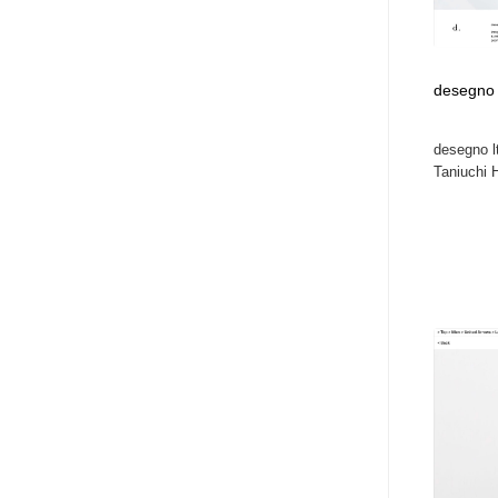
desegno 
desegno l
Taniuchi H