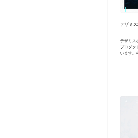
アート・芸術・美術館・美術展・博物館・ギャラリー
GWD スタッフお気に入り
201
GWD スタッフお気に入り
デザミス株式
デザミス
プロダクト
います。牛