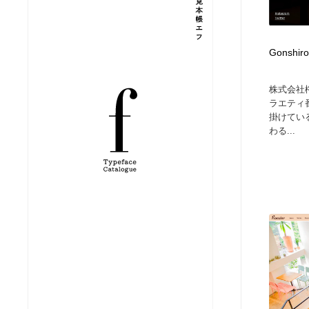
縫製・革製品・靴・鞄
ジュエリー・装飾品
54
Gonshi
ジュエリー・装飾品
建築・空間・工務店・内装・店舗・環境デザイン
276
株式会社
建築・空間・工務店・内装・店舗・環境デザイン
商業施設・商業ビル
33
ラエティ
掛けてい
わる...
商業施設・商業ビル
コスメ・化粧品・石鹸・シャンプー・ヘアケア・香水
220
コスメ・化粧品・石鹸・シャンプー・ヘアケア・香水
飲食・レストラン・カフェ
182
飲食・レストラン・カフェ
材料：糸・布・紙・プラスチック・石・木材
38
材料：糸・布・紙・プラスチック・石・木材
日本の歴史・資料・伝統・将棋・囲碁
4
日本の歴史・資料・伝統・将棋・囲碁
ヘアサロン・美容院・理髪店・エステ
60