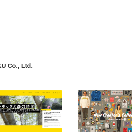
o., Ltd.
現役Webデザイナーによるコラム
15
現役Webデザイナーによるコラム
人気ランキング TOP100
人気ランキング TOP100
フォトグラファー・カメラマン・写真
257