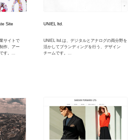
カメラ・レンズ
アニメーション・キャラクターデザイン
23
ate Site
UNIEL ltd.
アニメーション・キャラクターデザイン
オフィス・シェアオフィス・コワーキング・シェアスペース
46
業サイトで
UNIEL ltd.は、デジタルとアナログの両分野を
オフィス・シェアオフィス・コワーキング・シェアスペース
ファッション・洋服
511
制作、アー
活かしてブランディングを行う、デザイン
す。...
チームです。...
ファッション・洋服
食品・飲料・酒・菓子
444
食品・飲料・酒・菓子
陶芸・窯・ガラス・木工・手工芸
34
陶芸・窯・ガラス・木工・手工芸
宇宙
9
宇宙
書籍・本屋・出版・作家・小説家・脚本家
58
書籍・本屋・出版・作家・小説家・脚本家
ホテル・旅館・温泉・銭湯・サウナ
149