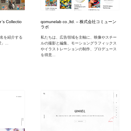
広告・マーケティング・PR・企画・プロデュース
印刷・製本・包装・グッズ
43
s Collectio
qomunelab co.,ltd. – 株式会社コミューン
ラボ
印刷・製本・包装・グッズ
フォント・フリーフォント / 書体
238
2名を紹介する
私たちは、広告領域を主軸に、映像やスチー
」...
ルの撮影と編集、モーショングラフィックス
フォント・フリーフォント / 書体
スタイリスト・ヘア＆メークアップ・プロップ・セットデザ
18
やイラストレーションの制作、プロデュース
イン
を得意...
スタイリスト・ヘア＆メークアップ・プロップ・セットデザ
コーダー・エンジニア・デベロッパー
136
イン
コーダー・エンジニア・デベロッパー
ネット通販・EC・オークション・フリマ
15
ネット通販・EC・オークション・フリマ
眼鏡・コンタクトレンズ・サングラス
30
眼鏡・コンタクトレンズ・サングラス
ネオンサイン・ネオン菅・オリジナル
7
ネオンサイン・ネオン菅・オリジナル
カメラ・レンズ
18