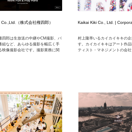
時計・腕時計
おもちゃ・ホビー・ゲーム
35
ro Co.,Ltd.（株式会社権四郎）
Kaikai Kiki Co., Ltd. | Corpor
おもちゃ・ホビー・ゲーム
建設・住宅・不動産・倉庫
197
権四郎は生放送の中継やCM撮影、バ
村上隆率いるカイカイキキの企
建設・住宅・不動産・倉庫
携帯電話・通信・サービス
15
番組など、あらゆる撮影を幅広く手
す。カイカイキキはアート作品
る映像撮影会社です。撮影業務に関
ティスト・マネジメントの会社で
携帯電話・通信・サービス
農業・林業・漁業・畜産・鉱業・燃料
54
農業・林業・漁業・畜産・鉱業・燃料
植物・花・ガーデニング・造園
42
植物・花・ガーデニング・造園
工業・加工・技術・機械・電気
59
工業・加工・技術・機械・電気
動物園・水族館・公園・テーマパーク・アミューズメント
23
動物園・水族館・公園・テーマパーク・アミューズメント
自動車・船・飛行機・交通・自転車
71