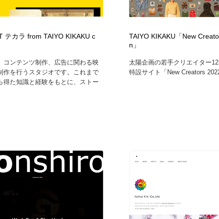
フォトグラファー・カメラマン・写真
グラフィックデザイン・デザイン事務所
485
 テカラ from TAIYO KIKAKU c
TAIYO KIKAKU「New Creator’
n」
グラフィックデザイン・デザイン事務所
コンテンツ・メディア制作会社
9
、コンテンツ制作、広告に関わる映
太陽企画の若手クリエイター1
制作を行うスタジオです。これまで
特設サイト「New Creators 2022
コンテンツ・メディア制作会社
編集・ライティング・コピーライター
19
ら得た知識と経験をもとに、ストー
編集・ライティング・コピーライター
撮影スタジオ・撮影用小物・背景ボード・リース・レンタル
20
撮影スタジオ・撮影用小物・背景ボード・リース・レンタル
レンタルサーバー・クラウドサービス・ドメイン
10
レンタルサーバー・クラウドサービス・ドメイン
3D・CG・モーションデザイン
20
3D・CG・モーションデザイン
ライフスタイル・家具・生活雑貨・家電
320
ライフスタイル・家具・生活雑貨・家電
時計・腕時計
28