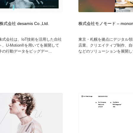
鉛筆画・木炭画・デッサン・クロッキー
Drawing Software / お絵かきソフト・アプリ・ブラシ
11
Drawing Software / お絵かきソフト・アプリ・ブラシ
会社 desamis Co.,Ltd.
株式会社モノモード – monomode
株式会社は、IoT技術を活用した自社
東京・札幌を拠点にデジタル領
、U-Motion®を用いてを展開して
店業、クリエイティブ制作、自
の行動データをビッグデー...
などのソリューションを展開して