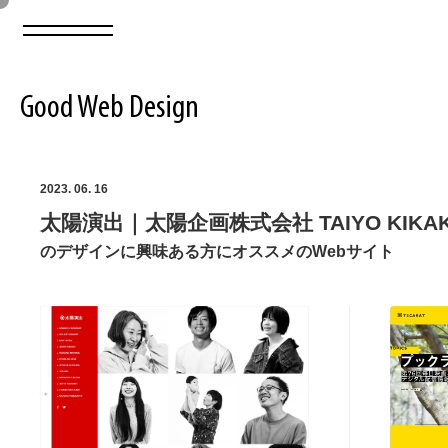
Good Web Design
2026年08月08日の登録サイト数は8550件です
2023. 06. 16
太陽演出｜太陽企画株式会社 TAIYO KIKAKU C
登録Webサイト全一覧
8550
のデザインに興味ある方にオススメのWebサイト
登録Webサイト全一覧!
ABOUT
ABOUT
業界別 登録Webサイト一覧
Web制作会社・プロダクション・デジタル
579