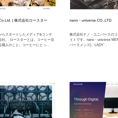
自動車・船・飛行機・交通・自転車
アウトドア・キャンプ・登山
40
r Co.Ltd. | 株式会社ロースター
nano・universe CO.,LTD.
アウトドア・キャンプ・登山
ウェディング・結婚
38
からスタートしたメディア&コンテ
株式会社ナノ・ユニバースのコ
ウェディング・結婚
法律・監査・税理士・弁護士・司法書士・行政
29
会社。 ロースターとは、コーヒー豆
イトです。nano・universe M
る職人のこと。コーヒーにとっ...
バースメンズ)、LADY'...
法律・監査・税理士・弁護士・司法書士・行政
金融・銀行・投資・保険・M&A・商社
78
金融・銀行・投資・保険・M&A・商社
システム開発・IT・決済・アプリ・ソフトウェア
99
システム開発・IT・決済・アプリ・ソフトウェア
映画・アニメ・DVD・動画配信・放送・TV・ラジオ
65
映画・アニメ・DVD・動画配信・放送・TV・ラジオ
キャンペーン・イベント・ワークショップ・コンペティショ
77
ン
キャンペーン・イベント・ワークショップ・コンペティショ
鉛筆画・木炭画・デッサン・クロッキー
15
ン