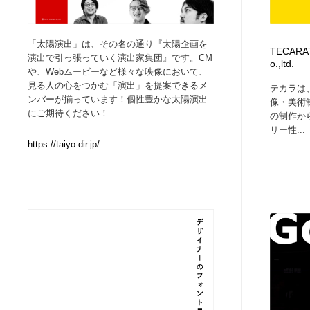
Web制作会社・プロダクション・デジタル
ブランディング・コンサルティング
151
「太陽演出」は、その名の通り『太陽企画を
TECARAT
演出で引っ張っていく演出家集団』です。CM
o.,ltd.
ブランディング・コンサルティング
イラストレーター
160
や、Webムービーなど様々な映像において、
見る人の心をつかむ「演出」を提案できるメ
テカラは
ンバーが揃っています！個性豊かな太陽演出
像・美術
イラストレーター
レタリング・カリグラフィ・サイン・看板
31
にご期待ください！
の制作か
リー性...
レタリング・カリグラフィ・サイン・看板
https://taiyo-dir.jp/
映像・クリエイター・プロダクション
164
映像・クリエイター・プロダクション
Javascript・WordPress・CSS・SEO・コーディング
97
Javascript・WordPress・CSS・SEO・コーディング
フリー素材・写真・モックアップ
41
フリー素材・写真・モックアップ
プロダクト・インテリア
139
プロダクト・インテリア
縫製・革製品・靴・鞄
55