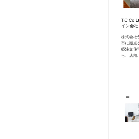
TiC C
イン会社
株式会社
市に拠点
築注文住
ら、店舗..