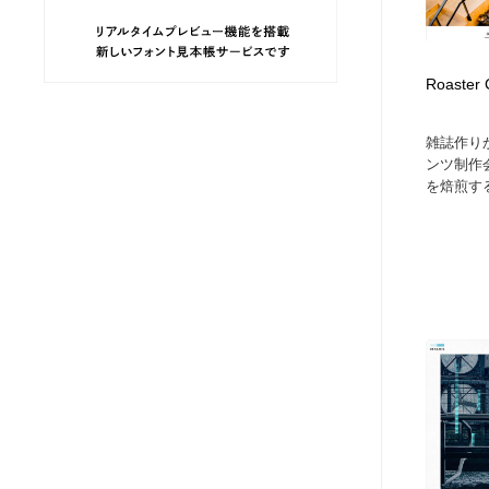
ヘアサロン・美容院・理髪店・エステ
旅行・観光・電車・航空会社
55
Roaste
旅行・観光・電車・航空会社
ペット・トリミング
20
雑誌作り
ペット・トリミング
宗教・神社仏閣・禅・寺・神社
33
ンツ制作
を焙煎す
宗教・神社仏閣・禅・寺・神社
健康・医療・福祉・病院・歯医者・製薬・薬品
200
健康・医療・福祉・病院・歯医者・製薬・薬品
教育・スクール・保育・幼稚園・小中高・大学・専門学校
173
教育・スクール・保育・幼稚園・小中高・大学・専門学校
日本伝統：着物・織物・舞踊・歌舞伎・茶道・華道・書道
17
日本伝統：着物・織物・舞踊・歌舞伎・茶道・華道・書道
芸能人・俳優・女優・タレント・モデル・芸能事務所
42
芸能人・俳優・女優・タレント・モデル・芸能事務所
アート・芸術・美術館・美術展・博物館・ギャラリー
383