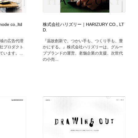
グラフィティ・Graffiti・ストリートアート
ニュース・マガジン・メディア・SNS・YouTube
346
ニュース・マガジン・メディア・SNS・YouTube
 co.,ltd
株式会社ハリズリー｜HARIZURY CO., LT
D.
域の広告代理
『温故創新で、つかい手も、つくり手も、豊
社プロダクト
かにする。』株式会社ハリズリーは、グルー
います。...
プブランドの運営、老舗企業の支援、次世代
の小売...