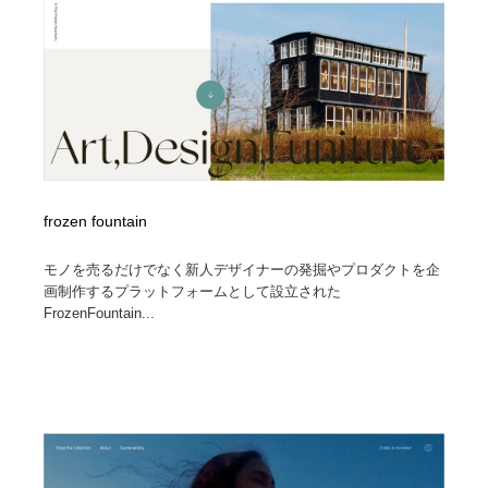
求人・採用・転職・就職・人材紹介
健康・医療・福祉・病院・歯医者・製薬・薬品
200
健康・医療・福祉・病院・歯医者・製薬・薬品
金融・銀行・投資・保険・M&A・商社
78
金融・銀行・投資・保険・M&A・商社
起業・事業支援・ボランティア・NPO
8
起業・事業支援・ボランティア・NPO
教育・スクール・保育・幼稚園・小中高・大学・専門学
173
校
frozen fountain
教育・スクール・保育・幼稚園・小中高・大学・専門学
システム開発・IT・決済・アプリ・ソフトウェア
99
校
モノを売るだけでなく新人デザイナーの発掘やプロダクトを企
画制作するプラットフォームとして設立された
システム開発・IT・決済・アプリ・ソフトウェア
テクノロジー・AI・人工知能・スマートホーム・オンラ
74
FrozenFountain...
イン
テクノロジー・AI・人工知能・スマートホーム・オンラ
日本伝統：着物・織物・舞踊・歌舞伎・茶道・華道・書
17
イン
道
日本伝統：着物・織物・舞踊・歌舞伎・茶道・華道・書
映画・アニメ・DVD・動画配信・放送・TV・ラジオ
65
道