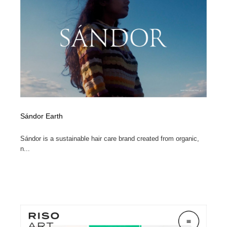
映画・アニメ・DVD・動画配信・放送・TV・ラジオ
音楽・アーティスト・楽器・舞台・演劇・ミュージカ
152
ル・ダンス
音楽・アーティスト・楽器・舞台・演劇・ミュージカ
芸能人・俳優・女優・タレント・モデル・芸能事務所
42
ル・ダンス
芸能人・俳優・女優・タレント・モデル・芸能事務所
キャンペーン・イベント・ワークショップ・コンペティ
77
ション
キャンペーン・イベント・ワークショップ・コンペティ
マッチングサービス
22
ション
Sándor Earth
マッチングサービス
アート・芸術・美術館・美術展・博物館・ギャラリー
383
Sándor is a sustainable hair care brand created from organic,
アート・芸術・美術館・美術展・博物館・ギャラリー
鉛筆画・木炭画・デッサン・クロッキー
15
n...
鉛筆画・木炭画・デッサン・クロッキー
グラフィティ・Graffiti・ストリートアート
4
グラフィティ・Graffiti・ストリートアート
GWD スタッフお気に入り
201
GWD スタッフお気に入り
Drawing Software / お絵かきソフト・アプリ・ブラシ
11