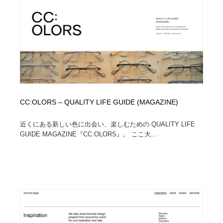
オフィス・シェアオフィス・コワーキング・シェアス
商業施設・商業ビル
33
ペース
商業施設・商業ビル
携帯電話・通信・サービス
15
携帯電話・通信・サービス
ファッション・洋服
511
ファッション・洋服
コスメ・化粧品・石鹸・シャンプー・ヘアケア・香水
220
CC:OLORS – QUALITY LIFE GUIDE (MAGAZINE)
コスメ・化粧品・石鹸・シャンプー・ヘアケア・香水
農業・林業・漁業・畜産・鉱業・燃料
54
近くにある新しい色に出会い、楽しむための QUALITY LIFE
農業・林業・漁業・畜産・鉱業・燃料
食品・飲料・酒・菓子
444
GUIDE MAGAZINE『CC:OLORS』。 ここ大...
食品・飲料・酒・菓子
飲食・レストラン・カフェ
182
飲食・レストラン・カフェ
植物・花・ガーデニング・造園
42
植物・花・ガーデニング・造園
陶芸・窯・ガラス・木工・手工芸
34