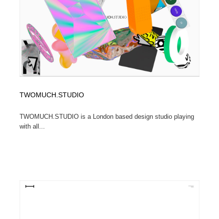
コーダー・エンジニア・デベロッパー
Javascript・WordPress・CSS・SEO・コーディング
97
Javascript・WordPress・CSS・SEO・コーディング
レンタルサーバー・クラウドサービス・ドメイン
10
レンタルサーバー・クラウドサービス・ドメイン
ネット通販・EC・オークション・フリマ
15
ネット通販・EC・オークション・フリマ
フリー素材・写真・モックアップ
41
TWOMUCH.STUDIO
フリー素材・写真・モックアップ
3D・CG・モーションデザイン
21
TWOMUCH.STUDIO is a London based design studio playing
3D・CG・モーションデザイン
眼鏡・コンタクトレンズ・サングラス
30
with all...
眼鏡・コンタクトレンズ・サングラス
プロダクト・インテリア
139
プロダクト・インテリア
ライフスタイル・家具・生活雑貨・家電
320
ライフスタイル・家具・生活雑貨・家電
ネオンサイン・ネオン菅・オリジナル
7
ネオンサイン・ネオン菅・オリジナル