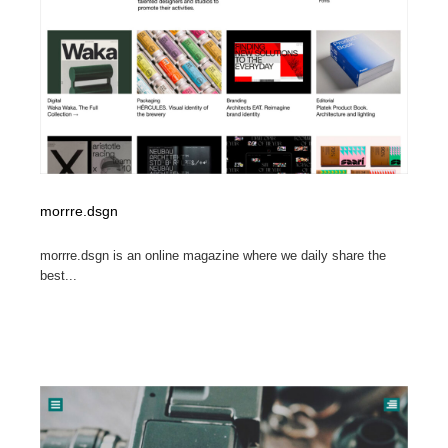
陶芸・窯・ガラス・木工・手工芸
材料：糸・布・紙・プラスチック・石・木材
38
材料：糸・布・紙・プラスチック・石・木材
工業・加工・技術・機械・電気
59
工業・加工・技術・機械・電気
宇宙
9
宇宙
日本の歴史・資料・伝統・将棋・囲碁
4
日本の歴史・資料・伝統・将棋・囲碁
動物園・水族館・公園・テーマパーク・アミューズメン
23
morrre.dsgn
ト
morrre.dsgn is an online magazine where we daily share the
動物園・水族館・公園・テーマパーク・アミューズメン
書籍・本屋・出版・作家・小説家・脚本家
58
best...
ト
書籍・本屋・出版・作家・小説家・脚本家
ヘアサロン・美容院・理髪店・エステ
60
ヘアサロン・美容院・理髪店・エステ
自動車・船・飛行機・交通・自転車
71
自動車・船・飛行機・交通・自転車
ホテル・旅館・温泉・銭湯・サウナ
149