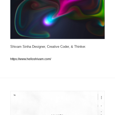
人気ランキング TOP100
業界別 登録Webサイト一覧
Web制作会社・プロダクション・デジタル
579
Web制作会社・プロダクション・デジタル
Shivam Sinha Designer, Creative Coder, & Thinker.
フォトグラファー・カメラマン・写真
257
フォトグラファー・カメラマン・写真
https://www.helloshivam.com/
広告・マーケティング・PR・企画・プロデュース
182
広告・マーケティング・PR・企画・プロデュース
ブランディング・コンサルティング
151
ブランディング・コンサルティング
グラフィックデザイン・デザイン事務所
485
グラフィックデザイン・デザイン事務所
印刷・製本・包装・グッズ
43
印刷・製本・包装・グッズ
イラストレーター
160