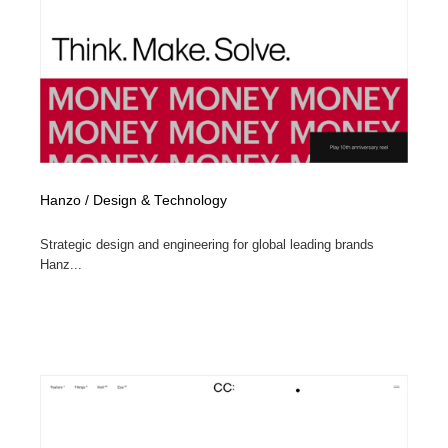
縫製・革製品・靴・鞄
55
縫製・革製品・靴・鞄
時計・腕時計
28
時計・腕時計
カメラ・レンズ
18
カメラ・レンズ
ジュエリー・装飾品
54
ジュエリー・装飾品
おもちゃ・ホビー・ゲーム
35
Hanzo / Design & Technology
Strategic design and engineering for global leading brands
おもちゃ・ホビー・ゲーム
アニメーション・キャラクターデザイン
23
Hanz...
アニメーション・キャラクターデザイン
建築・空間・工務店・内装・店舗・環境デザイン
276
建築・空間・工務店・内装・店舗・環境デザイン
建設・住宅・不動産・倉庫
197
建設・住宅・不動産・倉庫
オフィス・シェアオフィス・コワーキング・シェアス
46
ペース