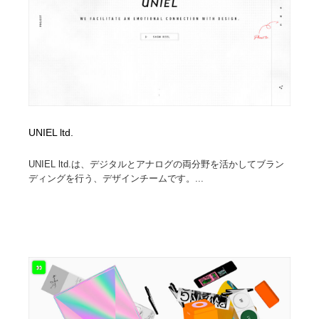
イラストレーター
コンテンツ・メディア制作会社
9
コンテンツ・メディア制作会社
フォント・フリーフォント / 書体
238
フォント・フリーフォント / 書体
レタリング・カリグラフィ・サイン・看板
31
レタリング・カリグラフィ・サイン・看板
編集・ライティング・コピーライター
19
UNIEL ltd.
編集・ライティング・コピーライター
スタイリスト・ヘア＆メークアップ・プロップ・セット
UNIEL ltd.は、デジタルとアナログの両分野を活かしてブラン
18
デザイン
ディングを行う、デザインチームです。...
スタイリスト・ヘア＆メークアップ・プロップ・セット
映像・クリエイター・プロダクション
164
デザイン
映像・クリエイター・プロダクション
撮影スタジオ・撮影用小物・背景ボード・リース・レン
20
タル
撮影スタジオ・撮影用小物・背景ボード・リース・レン
コーダー・エンジニア・デベロッパー
136
タル