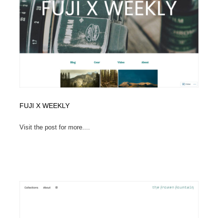
ホテル・旅館・温泉・銭湯・サウナ
旅行・観光・電車・航空会社
55
旅行・観光・電車・航空会社
アウトドア・キャンプ・登山
40
アウトドア・キャンプ・登山
スポーツ・スポーツ用品・トレーニング・ダイエット
71
スポーツ・スポーツ用品・トレーニング・ダイエット
ペット・トリミング
20
ペット・トリミング
ウェディング・結婚
38
FUJI X WEEKLY
ウェディング・結婚
育児・ベイビー・玩具・絵本
27
Visit the post for more....
育児・ベイビー・玩具・絵本
宗教・神社仏閣・禅・寺・神社
33
宗教・神社仏閣・禅・寺・神社
法律・監査・税理士・弁護士・司法書士・行政
29
法律・監査・税理士・弁護士・司法書士・行政
求人・採用・転職・就職・人材紹介
379