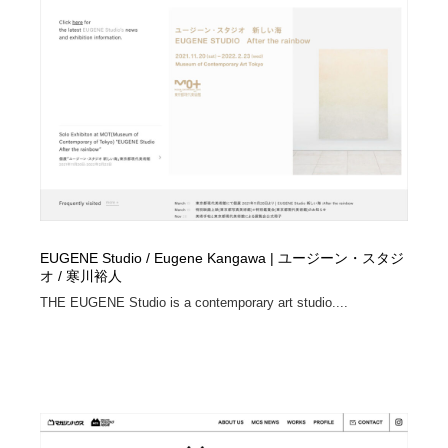
コーダー・エンジニア・デベロッパー
Javascript・WordPress・CSS・SEO・コーディング
97
Javascript・WordPress・CSS・SEO・コーディング
レンタルサーバー・クラウドサービス・ドメイン
10
レンタルサーバー・クラウドサービス・ドメイン
ネット通販・EC・オークション・フリマ
15
ネット通販・EC・オークション・フリマ
フリー素材・写真・モックアップ
41
フリー素材・写真・モックアップ
3D・CG・モーションデザイン
21
3D・CG・モーションデザイン
眼鏡・コンタクトレンズ・サングラス
30
EUGENE Studio / Eugene Kangawa | ユージーン・スタジ
オ / 寒川裕人
眼鏡・コンタクトレンズ・サングラス
プロダクト・インテリア
139
THE EUGENE Studio is a contemporary art studio....
プロダクト・インテリア
ライフスタイル・家具・生活雑貨・家電
321
ライフスタイル・家具・生活雑貨・家電
ネオンサイン・ネオン菅・オリジナル
7
ネオンサイン・ネオン菅・オリジナル