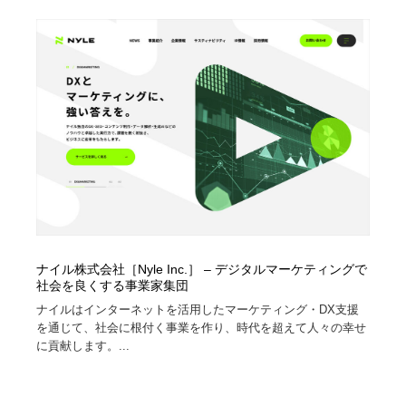
ホテル・旅館・温泉・銭湯・サウナ
旅行・観光・電車・航空会社
55
旅行・観光・電車・航空会社
アウトドア・キャンプ・登山
40
アウトドア・キャンプ・登山
スポーツ・スポーツ用品・トレーニング・ダイエット
71
スポーツ・スポーツ用品・トレーニング・ダイエット
ペット・トリミング
20
ペット・トリミング
ウェディング・結婚
38
ウェディング・結婚
育児・ベイビー・玩具・絵本
27
ナイル株式会社［Nyle Inc.］ – デジタルマーケティングで
育児・ベイビー・玩具・絵本
宗教・神社仏閣・禅・寺・神社
33
社会を良くする事業家集団
ナイルはインターネットを活用したマーケティング・DX支援
宗教・神社仏閣・禅・寺・神社
法律・監査・税理士・弁護士・司法書士・行政
29
を通じて、社会に根付く事業を作り、時代を超えて人々の幸せ
に貢献します。...
法律・監査・税理士・弁護士・司法書士・行政
求人・採用・転職・就職・人材紹介
379