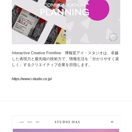
人気ランキング TOP100
業界別 登録Webサイト一覧
Web制作会社・プロダクション・デジタル
579
Interactive Creative Frontline 博報堂アイ・スタジオは、卓越
Web制作会社・プロダクション・デジタル
フォトグラファー・カメラマン・写真
257
した表現力と最先端の技術力で、情報生活を「分かりやすく楽
しく」するクリエイティブ企業を目指します。
フォトグラファー・カメラマン・写真
広告・マーケティング・PR・企画・プロデュース
182
https://www.i-studio.co.jp/
広告・マーケティング・PR・企画・プロデュース
ブランディング・コンサルティング
151
ブランディング・コンサルティング
グラフィックデザイン・デザイン事務所
485
グラフィックデザイン・デザイン事務所
印刷・製本・包装・グッズ
43
印刷・製本・包装・グッズ
イラストレーター
160