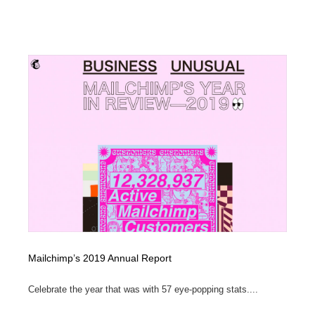
Drawing Software / お絵かきソフト・アプリ・ブラシ
ニュース・マガジン・メディア・SNS・YouTube
346
ニュース・マガジン・メディア・SNS・YouTube
Mailchimp’s 2019 Annual Report
Celebrate the year that was with 57 eye-popping stats....