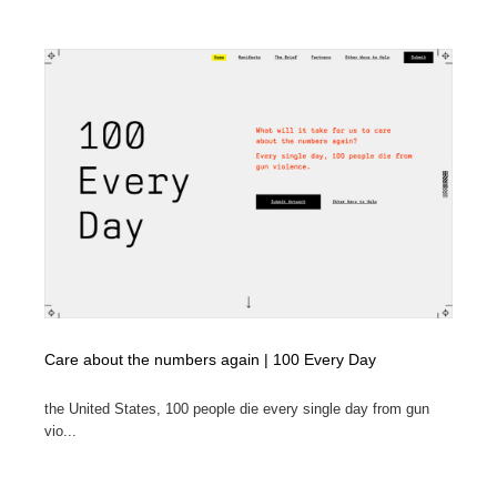
求人・採用・転職・就職・人材紹介
健康・医療・福祉・病院・歯医者・製薬・薬品
200
健康・医療・福祉・病院・歯医者・製薬・薬品
金融・銀行・投資・保険・M&A・商社
78
金融・銀行・投資・保険・M&A・商社
起業・事業支援・ボランティア・NPO
8
起業・事業支援・ボランティア・NPO
教育・スクール・保育・幼稚園・小中高・大学・専門学
173
校
教育・スクール・保育・幼稚園・小中高・大学・専門学
システム開発・IT・決済・アプリ・ソフトウェア
99
校
システム開発・IT・決済・アプリ・ソフトウェア
テクノロジー・AI・人工知能・スマートホーム・オンラ
74
イン
Care about the numbers again | 100 Every Day
テクノロジー・AI・人工知能・スマートホーム・オンラ
日本伝統：着物・織物・舞踊・歌舞伎・茶道・華道・書
17
イン
道
the United States, 100 people die every single day from gun
vio...
日本伝統：着物・織物・舞踊・歌舞伎・茶道・華道・書
映画・アニメ・DVD・動画配信・放送・TV・ラジオ
65
道