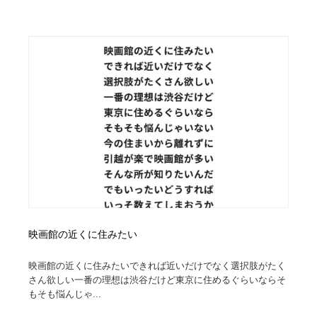
映画・アニメ・DVD・動画配信・放送・TV・ラジオ
音楽・アーティスト・楽器・舞台・演劇・ミュージカ
152
ル・ダンス
音楽・アーティスト・楽器・舞台・演劇・ミュージカ
芸能人・俳優・女優・タレント・モデル・芸能事務所
42
ル・ダンス
芸能人・俳優・女優・タレント・モデル・芸能事務所
キャンペーン・イベント・ワークショップ・コンペティ
77
ション
キャンペーン・イベント・ワークショップ・コンペティ
マッチングサービス
22
ション
マッチングサービス
アート・芸術・美術館・美術展・博物館・ギャラリー
383
アート・芸術・美術館・美術展・博物館・ギャラリー
鉛筆画・木炭画・デッサン・クロッキー
15
映画館の近くに住みたい
鉛筆画・木炭画・デッサン・クロッキー
グラフィティ・Graffiti・ストリートアート
4
映画館の近くに住みたいできれば近いだけでなく選択肢がたく
グラフィティ・Graffiti・ストリートアート
GWD スタッフお気に入り
201
さん欲しい一番の理想は渋谷だけど東京に住めるぐらいならそ
もそも悩んじゃ...
GWD スタッフお気に入り
Drawing Software / お絵かきソフト・アプリ・ブラシ
11