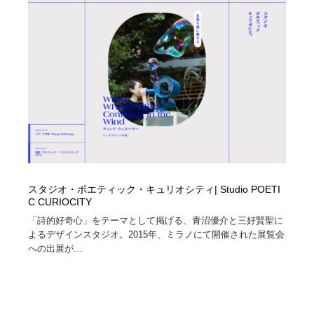
オフィス・シェアオフィス・コワーキング・シェアス
商業施設・商業ビル
33
ペース
商業施設・商業ビル
携帯電話・通信・サービス
15
携帯電話・通信・サービス
ファッション・洋服
511
ファッション・洋服
コスメ・化粧品・石鹸・シャンプー・ヘアケア・香水
220
コスメ・化粧品・石鹸・シャンプー・ヘアケア・香水
農業・林業・漁業・畜産・鉱業・燃料
54
農業・林業・漁業・畜産・鉱業・燃料
食品・飲料・酒・菓子
444
スタジオ・ポエティック・キュリオシティ| Studio POETI
C CURIOCITY
食品・飲料・酒・菓子
飲食・レストラン・カフェ
182
「詩的好奇心」をテーマとして掲げる、青沼優介と三好賢聖に
よるデザインスタジオ。2015年、ミラノにて開催された展覧会
飲食・レストラン・カフェ
植物・花・ガーデニング・造園
42
への出展が...
植物・花・ガーデニング・造園
陶芸・窯・ガラス・木工・手工芸
34