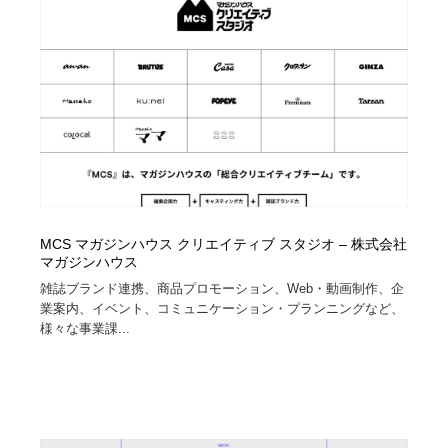
縫製・革製品・靴・鞄
55
縫製・革製品・靴・鞄
時計・腕時計
28
時計・腕時計
カメラ・レンズ
18
カメラ・レンズ
ジュエリー・装飾品
54
ジュエリー・装飾品
おもちゃ・ホビー・ゲーム
35
おもちゃ・ホビー・ゲーム
MCS マガジンハウス クリエイティブ スタジオ – 株式会社
アニメーション・キャラクターデザイン
23
マガジンハウス
雑誌ブランド連携、商品プロモーション、Web・動画制作、企
アニメーション・キャラクターデザイン
建築・空間・工務店・内装・店舗・環境デザイン
276
業案内、イベント、コミュニケーション・プランニングなど、
様々な事業課...
建築・空間・工務店・内装・店舗・環境デザイン
建設・住宅・不動産・倉庫
197
建設・住宅・不動産・倉庫
オフィス・シェアオフィス・コワーキング・シェアス
46
ペース