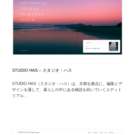
イラストレーター
コンテンツ・メディア制作会社
9
コンテンツ・メディア制作会社
フォント・フリーフォント / 書体
238
フォント・フリーフォント / 書体
レタリング・カリグラフィ・サイン・看板
31
レタリング・カリグラフィ・サイン・看板
編集・ライティング・コピーライター
19
編集・ライティング・コピーライター
スタイリスト・ヘア＆メークアップ・プロップ・セット
18
STUDIO HAS – スタジオ・ハス
デザイン
STUDIO HAS（スタジオ・ハス）は、京都を拠点に、編集とデ
スタイリスト・ヘア＆メークアップ・プロップ・セット
映像・クリエイター・プロダクション
164
ザインを通して、暮らしの中にある物語を紡いでいくエディト
デザイン
リアル...
映像・クリエイター・プロダクション
撮影スタジオ・撮影用小物・背景ボード・リース・レン
20
タル
撮影スタジオ・撮影用小物・背景ボード・リース・レン
コーダー・エンジニア・デベロッパー
136
タル