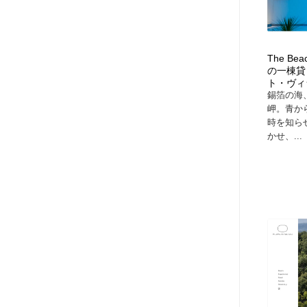
The Be
の一棟貸
ト・ヴィ
錫箔の海
岬。青か
時を知ら
かせ、...