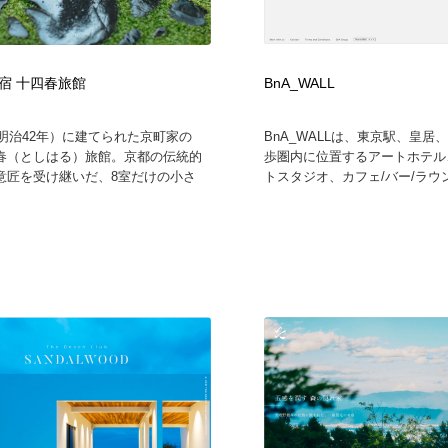
宿 十四春旅館
BnA_WALL
（明治42年）に建てられた京町家の
BnA_WALLは、東京駅、皇居
春（としはる）旅館。京都の伝統的
歩圏内に位置するアートホテル
意匠を受け継いだ、8室だけの小さ
トスタジオ、カフェ/バー/ラウン