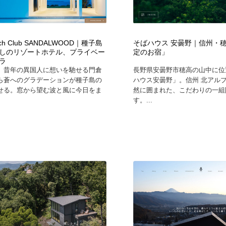
ach Club SANDALWOOD｜種子島
そばハウス 安曇野｜信州・
しのリゾートホテル、プライベー
定のお宿」
ラ
、昔年の異国人に想いを馳せる門倉
長野県安曇野市穂高の山中に位
ら蒼へのグラデーションが種子島の
ハウス安曇野」。信州 北アル
せる。窓から望む波と風に今日をま
然に囲まれた、こだわりの一組
す。...