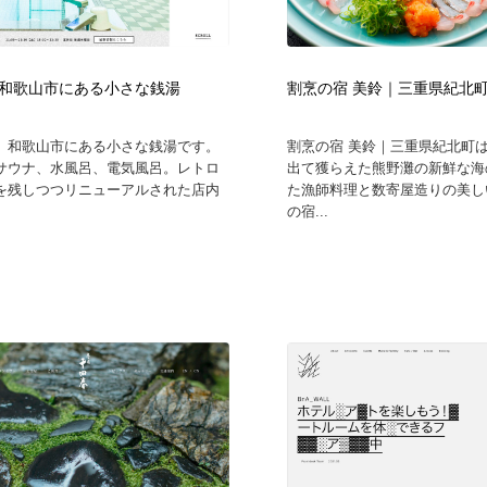
和歌山市にある小さな銭湯
割烹の宿 美鈴｜三重県紀北町
、和歌山市にある小さな銭湯です。
割烹の宿 美鈴｜三重県紀北町
サウナ、水風呂、電気風呂。レトロ
出て獲らえた熊野灘の新鮮な海
を残しつつリニューアルされた店内
た漁師料理と数寄屋造りの美し
の宿...