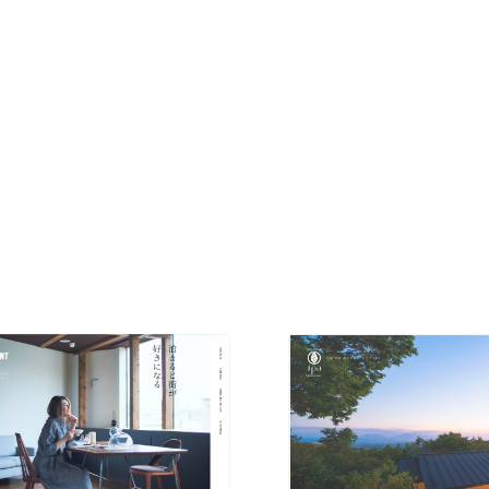
現役Webデザイナーによるコラム
15
現役Webデザイナーによるコラム
人気ランキング TOP100
人気ランキング TOP100
フォトグラファー・カメラマン・写真
257