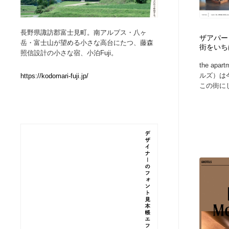
Web制作会社・プロダクション・デジタル
ブランディング・コンサルティング
151
長野県諏訪郡富士見町。南アルプス・八ヶ
ザアパー
岳・富士山が望める小さな高台にたつ、藤森
街をいち
ブランディング・コンサルティング
イラストレーター
160
照信設計の小さな宿、小泊Fuji。
the ap
ルズ）は
https://kodomari-fuji.jp/
イラストレーター
レタリング・カリグラフィ・サイン・看板
31
この街にし
レタリング・カリグラフィ・サイン・看板
映像・クリエイター・プロダクション
164
映像・クリエイター・プロダクション
Javascript・WordPress・CSS・SEO・コーディング
97
Javascript・WordPress・CSS・SEO・コーディング
フリー素材・写真・モックアップ
41
フリー素材・写真・モックアップ
プロダクト・インテリア
139
プロダクト・インテリア
縫製・革製品・靴・鞄
55