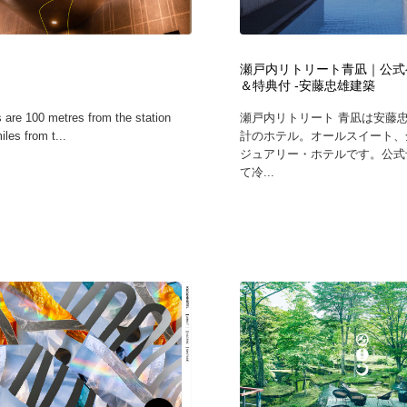
時計・腕時計
おもちゃ・ホビー・ゲーム
35
瀬戸内リトリート青凪｜公式
おもちゃ・ホビー・ゲーム
建設・住宅・不動産・倉庫
197
＆特典付 -安藤忠雄建築
s are 100 metres from the station
瀬戸内リトリート 青凪は安藤
建設・住宅・不動産・倉庫
携帯電話・通信・サービス
15
les from t...
計のホテル。オールスイート、
ジュアリー・ホテルです。公式
て冷...
携帯電話・通信・サービス
農業・林業・漁業・畜産・鉱業・燃料
54
農業・林業・漁業・畜産・鉱業・燃料
植物・花・ガーデニング・造園
42
植物・花・ガーデニング・造園
工業・加工・技術・機械・電気
59
工業・加工・技術・機械・電気
動物園・水族館・公園・テーマパーク・アミューズメント
23
動物園・水族館・公園・テーマパーク・アミューズメント
自動車・船・飛行機・交通・自転車
71