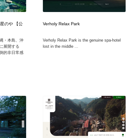
ホテル・旅館・温泉・銭湯・サウナ
スポーツ・スポーツ用品・トレーニング・ダイエット
71
s | 星のや 【公
Verholy Relax Park
スポーツ・スポーツ用品・トレーニング・ダイエット
育児・ベイビー・玩具・絵本
27
縄・本島、沖
Verholy Relax Park is the genuine spa-hotel
育児・ベイビー・玩具・絵本
求人・採用・転職・就職・人材紹介
379
に展開する
lost in the middle ...
倒的非日常感
求人・採用・転職・就職・人材紹介
起業・事業支援・ボランティア・NPO
8
起業・事業支援・ボランティア・NPO
テクノロジー・AI・人工知能・スマートホーム・オンライン
74
テクノロジー・AI・人工知能・スマートホーム・オンライン
音楽・アーティスト・楽器・舞台・演劇・ミュージカル・ダ
152
ンス
音楽・アーティスト・楽器・舞台・演劇・ミュージカル・ダ
マッチングサービス
22
ンス
マッチングサービス
グラフィティ・Graffiti・ストリートアート
4