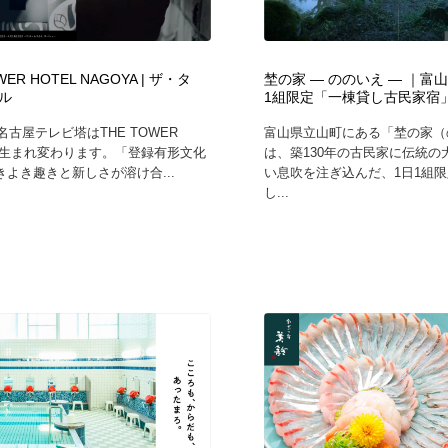
鉛筆画・木炭画・デッサン・クロッキー
Drawing Software / お絵かきソフト・アプリ・ブラシ
11
Drawing Software / お絵かきソフト・アプリ・ブラシ
WER HOTEL NAGOYA | ザ・タ
埜の家 ― ののいえ ― ｜富
ル
1組限定「一棟貸し古民家宿
、名古屋テレビ塔はTHE TOWER
富山県立山町にある「埜の家（
Lに生まれ変わります。「登録有形文化
は、築130年の古民家に伝統の
よき趣きと新しさが溶け合...
い息吹を注ぎ込んだ、1日1組
し...