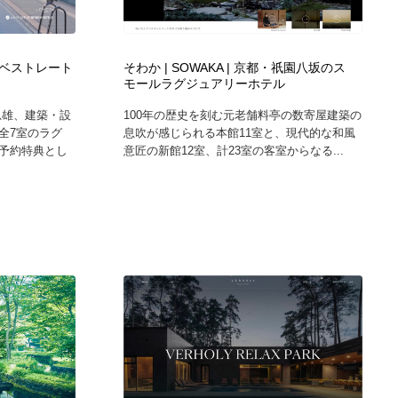
カメラ・レンズ
アニメーション・キャラクターデザイン
23
ベストレート
そわか | SOWAKA | 京都・祇園八坂のス
アニメーション・キャラクターデザイン
オフィス・シェアオフィス・コワーキング・シェアスペース
46
モールラグジュアリーホテル
忠雄、建築・設
100年の歴史を刻む元老舗料亭の数寄屋建築の
オフィス・シェアオフィス・コワーキング・シェアスペース
ファッション・洋服
511
全7室のラグ
息吹が感じられる本館11室と、現代的な和風
予約特典とし
意匠の新館12室、計23室の客室からなる...
ファッション・洋服
食品・飲料・酒・菓子
444
食品・飲料・酒・菓子
陶芸・窯・ガラス・木工・手工芸
34
陶芸・窯・ガラス・木工・手工芸
宇宙
9
宇宙
書籍・本屋・出版・作家・小説家・脚本家
58
書籍・本屋・出版・作家・小説家・脚本家
ホテル・旅館・温泉・銭湯・サウナ
149