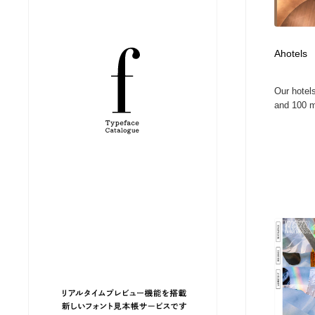
縫製・革製品・靴・鞄
ジュエリー・装飾品
54
Ahotels
ジュエリー・装飾品
建築・空間・工務店・内装・店舗・環境デザイン
276
Our hotel
建築・空間・工務店・内装・店舗・環境デザイン
商業施設・商業ビル
33
and 100 mi
商業施設・商業ビル
コスメ・化粧品・石鹸・シャンプー・ヘアケア・香水
220
コスメ・化粧品・石鹸・シャンプー・ヘアケア・香水
飲食・レストラン・カフェ
181
飲食・レストラン・カフェ
材料：糸・布・紙・プラスチック・石・木材
38
材料：糸・布・紙・プラスチック・石・木材
日本の歴史・資料・伝統・将棋・囲碁
4
日本の歴史・資料・伝統・将棋・囲碁
ヘアサロン・美容院・理髪店・エステ
60