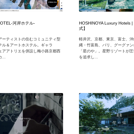
自動車・船・飛行機・交通・自転車
アウトドア・キャンプ・登山
40
HOTEL-河岸ホテル-
HOSHINOYA Luxury Hotel
アウトドア・キャンプ・登山
ウェディング・結婚
38
式】
アーティストの住むコミュニティ型
軽井沢、京都、東京、富士、沖
ウェディング・結婚
法律・監査・税理士・弁護士・司法書士・行政
29
テル＆アートホステル。ギャラ
縄・竹富島、バリ、グーグァン
ェアアトリエを併設し梅小路京都西
「星のや」。星野リゾートが圧
..
を追求し...
法律・監査・税理士・弁護士・司法書士・行政
金融・銀行・投資・保険・M&A・商社
78
金融・銀行・投資・保険・M&A・商社
システム開発・IT・決済・アプリ・ソフトウェア
99
システム開発・IT・決済・アプリ・ソフトウェア
映画・アニメ・DVD・動画配信・放送・TV・ラジオ
65
映画・アニメ・DVD・動画配信・放送・TV・ラジオ
キャンペーン・イベント・ワークショップ・コンペティショ
77
ン
キャンペーン・イベント・ワークショップ・コンペティショ
鉛筆画・木炭画・デッサン・クロッキー
15
ン