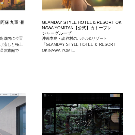
広告・マーケティング・PR・企画・プロデュース
印刷・製本・包装・グッズ
43
阿蘇 九重 瀬
GLAMDAY STYLE HOTEL & RESORT OKI
NAWA YOMITAN【公式】カトープレ
印刷・製本・包装・グッズ
フォント・フリーフォント / 書体
238
ジャーグループ
高原内に位置
沖縄本島・読谷村のホテル&リゾート
け流しと極上
「GLAMDAY STYLE HOTEL ＆ RESORT
フォント・フリーフォント / 書体
スタイリスト・ヘア＆メークアップ・プロップ・セットデザ
18
温泉旅館で
OKINAWA YOMI...
イン
スタイリスト・ヘア＆メークアップ・プロップ・セットデザ
コーダー・エンジニア・デベロッパー
136
イン
コーダー・エンジニア・デベロッパー
ネット通販・EC・オークション・フリマ
15
ネット通販・EC・オークション・フリマ
眼鏡・コンタクトレンズ・サングラス
30
眼鏡・コンタクトレンズ・サングラス
ネオンサイン・ネオン菅・オリジナル
7
ネオンサイン・ネオン菅・オリジナル
カメラ・レンズ
18