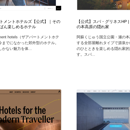
フォトグラファー・カメラマン・写真
グラフィックデザイン・デザイン事務所
485
トメントホテルズ【公式】｜その
【公式】スパ・グリネスHP | 
ばん楽しめるホテル
の本高原の隠れ家
グラフィックデザイン・デザイン事務所
コンテンツ・メディア制作会社
9
artment hotels（ザアパートメントホテ
阿蘇くじゅう国立公園・瀬の本
今までになかった郊外型のホテル。
する全部屋離れタイプで源泉か
コンテンツ・メディア制作会社
編集・ライティング・コピーライター
19
かない魅力を体...
のひとときを楽しめる隠れ家的
す。スパ...
編集・ライティング・コピーライター
撮影スタジオ・撮影用小物・背景ボード・リース・レンタル
20
撮影スタジオ・撮影用小物・背景ボード・リース・レンタル
レンタルサーバー・クラウドサービス・ドメイン
10
レンタルサーバー・クラウドサービス・ドメイン
3D・CG・モーションデザイン
20
3D・CG・モーションデザイン
ライフスタイル・家具・生活雑貨・家電
319
ライフスタイル・家具・生活雑貨・家電
時計・腕時計
28