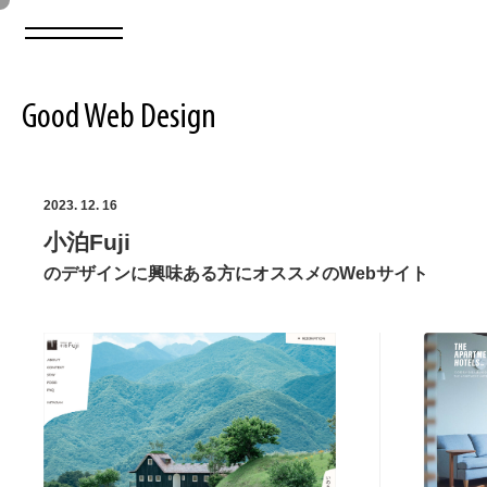
Good Web Design
2026年08月06日の登録サイト数は8548件です
2023. 12. 16
小泊Fuji
登録Webサイト全一覧
8548
のデザインに興味ある方にオススメのWebサイト
登録Webサイト全一覧!
ABOUT
ABOUT
業界別 登録Webサイト一覧
Web制作会社・プロダクション・デジタル
579