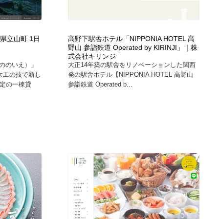
グラフィティ・Graffiti・ストリートアート
ニュース・マガジン・メディア・SNS・YouTube
346
ニュース・マガジン・メディア・SNS・YouTube
山県立山町 1日
高野下駅舎ホテル「NIPPONIA HOTEL 高
」
野山 参詣鉄道 Operated by KIRINJI」｜株
式会社キリンジ
ののいえ）」
大正14年築の駅舎をリノベーションした関西
大工の技で新し
発の駅舎ホテル【NIPPONIA HOTEL 高野山
限定の一棟貸
参詣鉄道 Operated b...