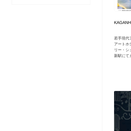
ヘアサロン・美容院・理髪店・エステ
旅行・観光・電車・航空会社
55
KAGAN
旅行・観光・電車・航空会社
ペット・トリミング
20
若手現代
ペット・トリミング
宗教・神社仏閣・禅・寺・神社
33
アートホ
リー・シ
新駅にてカ.
宗教・神社仏閣・禅・寺・神社
健康・医療・福祉・病院・歯医者・製薬・薬品
200
健康・医療・福祉・病院・歯医者・製薬・薬品
教育・スクール・保育・幼稚園・小中高・大学・専門学校
173
教育・スクール・保育・幼稚園・小中高・大学・専門学校
日本伝統：着物・織物・舞踊・歌舞伎・茶道・華道・書道
17
日本伝統：着物・織物・舞踊・歌舞伎・茶道・華道・書道
芸能人・俳優・女優・タレント・モデル・芸能事務所
42
芸能人・俳優・女優・タレント・モデル・芸能事務所
アート・芸術・美術館・美術展・博物館・ギャラリー
383