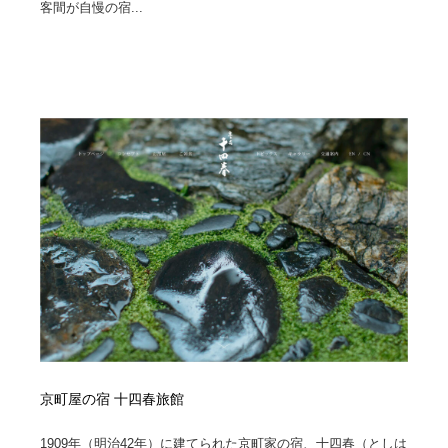
客間が自慢の宿...
京町屋の宿 十四春旅館
1909年（明治42年）に建てられた京町家の宿、十四春（としは