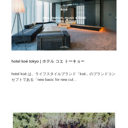
コーダー・エンジニア・デベロッパー
Javascript・WordPress・CSS・SEO・コーディング
97
Javascript・WordPress・CSS・SEO・コーディング
レンタルサーバー・クラウドサービス・ドメイン
10
レンタルサーバー・クラウドサービス・ドメイン
ネット通販・EC・オークション・フリマ
15
ネット通販・EC・オークション・フリマ
フリー素材・写真・モックアップ
41
フリー素材・写真・モックアップ
3D・CG・モーションデザイン
20
hotel koé tokyo | ホテル コエ トーキョー
3D・CG・モーションデザイン
眼鏡・コンタクトレンズ・サングラス
30
hotel koé は、ライフスタイルブランド「koé」のブランドコン
セプトである「new basic for new cul...
眼鏡・コンタクトレンズ・サングラス
プロダクト・インテリア
139
プロダクト・インテリア
ライフスタイル・家具・生活雑貨・家電
320
ライフスタイル・家具・生活雑貨・家電
ネオンサイン・ネオン菅・オリジナル
7
ネオンサイン・ネオン菅・オリジナル