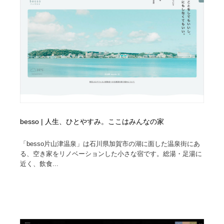
陶芸・窯・ガラス・木工・手工芸
材料：糸・布・紙・プラスチック・石・木材
38
材料：糸・布・紙・プラスチック・石・木材
工業・加工・技術・機械・電気
59
工業・加工・技術・機械・電気
宇宙
9
宇宙
日本の歴史・資料・伝統・将棋・囲碁
4
日本の歴史・資料・伝統・将棋・囲碁
動物園・水族館・公園・テーマパーク・アミューズメン
23
ト
besso | 人生、ひとやすみ。ここはみんなの家
動物園・水族館・公園・テーマパーク・アミューズメン
書籍・本屋・出版・作家・小説家・脚本家
58
ト
「besso片山津温泉」は石川県加賀市の湖に面した温泉街にあ
る、空き家をリノベーションした小さな宿です。総湯・足湯に
書籍・本屋・出版・作家・小説家・脚本家
ヘアサロン・美容院・理髪店・エステ
60
近く、飲食...
ヘアサロン・美容院・理髪店・エステ
自動車・船・飛行機・交通・自転車
71
自動車・船・飛行機・交通・自転車
ホテル・旅館・温泉・銭湯・サウナ
149