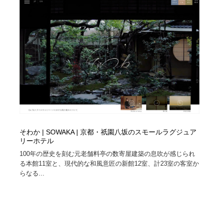
ホテル・旅館・温泉・銭湯・サウナ
旅行・観光・電車・航空会社
55
旅行・観光・電車・航空会社
アウトドア・キャンプ・登山
40
アウトドア・キャンプ・登山
スポーツ・スポーツ用品・トレーニング・ダイエット
71
スポーツ・スポーツ用品・トレーニング・ダイエット
ペット・トリミング
20
ペット・トリミング
ウェディング・結婚
38
ウェディング・結婚
育児・ベイビー・玩具・絵本
27
そわか | SOWAKA | 京都・祇園八坂のスモールラグジュア
リーホテル
育児・ベイビー・玩具・絵本
宗教・神社仏閣・禅・寺・神社
33
100年の歴史を刻む元老舗料亭の数寄屋建築の息吹が感じられ
る本館11室と、現代的な和風意匠の新館12室、計23室の客室か
らなる...
宗教・神社仏閣・禅・寺・神社
法律・監査・税理士・弁護士・司法書士・行政
29
法律・監査・税理士・弁護士・司法書士・行政
求人・採用・転職・就職・人材紹介
379