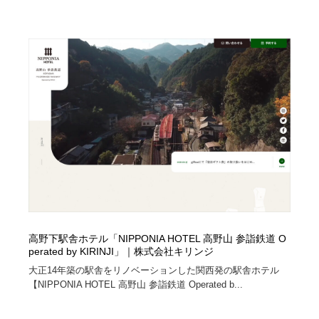
Drawing Software / お絵かきソフト・アプリ・ブラシ
ニュース・マガジン・メディア・SNS・YouTube
346
ニュース・マガジン・メディア・SNS・YouTube
高野下駅舎ホテル「NIPPONIA HOTEL 高野山 参詣鉄道 O
perated by KIRINJI」｜株式会社キリンジ
大正14年築の駅舎をリノベーションした関西発の駅舎ホテル
【NIPPONIA HOTEL 高野山 参詣鉄道 Operated b...