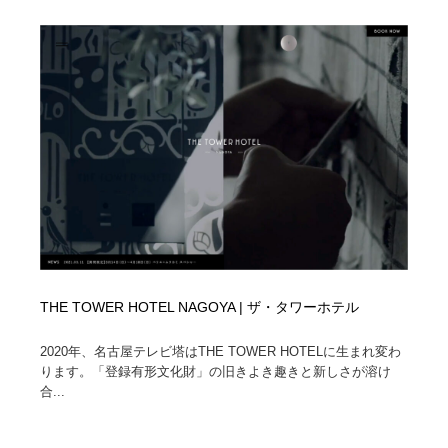
映画・アニメ・DVD・動画配信・放送・TV・ラジオ
音楽・アーティスト・楽器・舞台・演劇・ミュージカ
152
ル・ダンス
音楽・アーティスト・楽器・舞台・演劇・ミュージカ
芸能人・俳優・女優・タレント・モデル・芸能事務所
42
ル・ダンス
芸能人・俳優・女優・タレント・モデル・芸能事務所
キャンペーン・イベント・ワークショップ・コンペティ
77
ション
キャンペーン・イベント・ワークショップ・コンペティ
マッチングサービス
22
ション
マッチングサービス
アート・芸術・美術館・美術展・博物館・ギャラリー
383
アート・芸術・美術館・美術展・博物館・ギャラリー
鉛筆画・木炭画・デッサン・クロッキー
15
THE TOWER HOTEL NAGOYA | ザ・タワーホテル
鉛筆画・木炭画・デッサン・クロッキー
グラフィティ・Graffiti・ストリートアート
4
2020年、名古屋テレビ塔はTHE TOWER HOTELに生まれ変わ
ります。「登録有形文化財」の旧きよき趣きと新しさが溶け
グラフィティ・Graffiti・ストリートアート
GWD スタッフお気に入り
201
合...
GWD スタッフお気に入り
Drawing Software / お絵かきソフト・アプリ・ブラシ
11