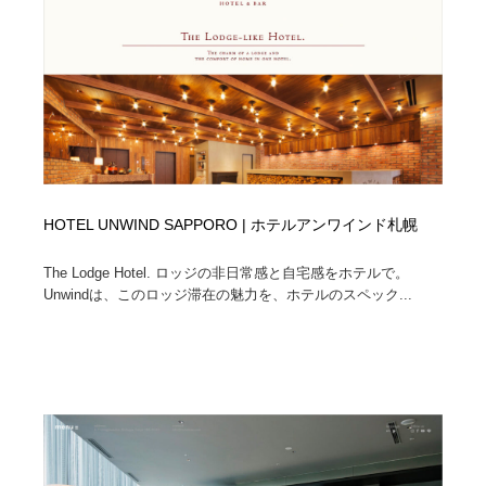
イラストレーター
コンテンツ・メディア制作会社
9
コンテンツ・メディア制作会社
フォント・フリーフォント / 書体
238
フォント・フリーフォント / 書体
レタリング・カリグラフィ・サイン・看板
31
レタリング・カリグラフィ・サイン・看板
編集・ライティング・コピーライター
19
HOTEL UNWIND SAPPORO | ホテルアンワインド札幌
編集・ライティング・コピーライター
スタイリスト・ヘア＆メークアップ・プロップ・セット
18
デザイン
The Lodge Hotel. ロッジの非日常感と自宅感をホテルで。
Unwindは、このロッジ滞在の魅力を、ホテルのスペック...
スタイリスト・ヘア＆メークアップ・プロップ・セット
映像・クリエイター・プロダクション
164
デザイン
映像・クリエイター・プロダクション
撮影スタジオ・撮影用小物・背景ボード・リース・レン
20
タル
撮影スタジオ・撮影用小物・背景ボード・リース・レン
コーダー・エンジニア・デベロッパー
136
タル