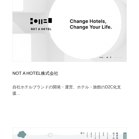
オフィス・シェアオフィス・コワーキング・シェアス
商業施設・商業ビル
33
ペース
商業施設・商業ビル
携帯電話・通信・サービス
15
携帯電話・通信・サービス
ファッション・洋服
511
ファッション・洋服
コスメ・化粧品・石鹸・シャンプー・ヘアケア・香水
220
コスメ・化粧品・石鹸・シャンプー・ヘアケア・香水
農業・林業・漁業・畜産・鉱業・燃料
54
NOT A HOTEL株式会社
農業・林業・漁業・畜産・鉱業・燃料
食品・飲料・酒・菓子
444
自社ホテルブランドの開発・運営、ホテル・旅館のD2C化支
援...
食品・飲料・酒・菓子
飲食・レストラン・カフェ
182
飲食・レストラン・カフェ
植物・花・ガーデニング・造園
42
植物・花・ガーデニング・造園
陶芸・窯・ガラス・木工・手工芸
34