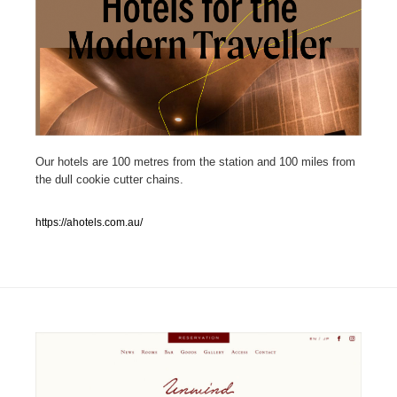
人気ランキング TOP100
業界別 登録Webサイト一覧
Web制作会社・プロダクション・デジタル
579
Web制作会社・プロダクション・デジタル
フォトグラファー・カメラマン・写真
257
Our hotels are 100 metres from the station and 100 miles from
the dull cookie cutter chains.
フォトグラファー・カメラマン・写真
広告・マーケティング・PR・企画・プロデュース
182
https://ahotels.com.au/
広告・マーケティング・PR・企画・プロデュース
ブランディング・コンサルティング
151
ブランディング・コンサルティング
グラフィックデザイン・デザイン事務所
485
グラフィックデザイン・デザイン事務所
印刷・製本・包装・グッズ
43
印刷・製本・包装・グッズ
イラストレーター
160