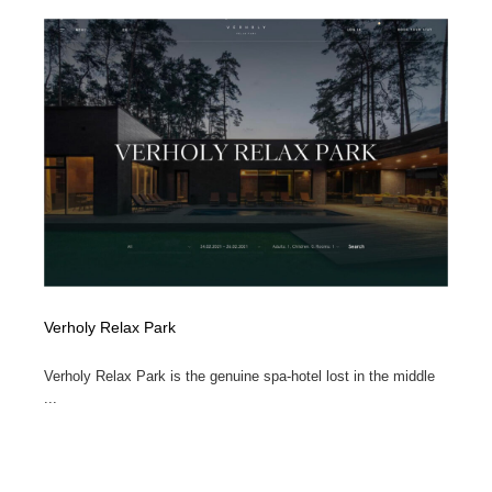
求人・採用・転職・就職・人材紹介
健康・医療・福祉・病院・歯医者・製薬・薬品
200
健康・医療・福祉・病院・歯医者・製薬・薬品
金融・銀行・投資・保険・M&A・商社
78
金融・銀行・投資・保険・M&A・商社
起業・事業支援・ボランティア・NPO
8
起業・事業支援・ボランティア・NPO
教育・スクール・保育・幼稚園・小中高・大学・専門学
173
校
教育・スクール・保育・幼稚園・小中高・大学・専門学
システム開発・IT・決済・アプリ・ソフトウェア
99
校
システム開発・IT・決済・アプリ・ソフトウェア
テクノロジー・AI・人工知能・スマートホーム・オンラ
74
イン
Verholy Relax Park
テクノロジー・AI・人工知能・スマートホーム・オンラ
日本伝統：着物・織物・舞踊・歌舞伎・茶道・華道・書
Verholy Relax Park is the genuine spa-hotel lost in the middle
17
イン
道
...
日本伝統：着物・織物・舞踊・歌舞伎・茶道・華道・書
映画・アニメ・DVD・動画配信・放送・TV・ラジオ
65
道