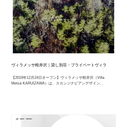
縫製・革製品・靴・鞄
55
縫製・革製品・靴・鞄
時計・腕時計
28
時計・腕時計
カメラ・レンズ
18
カメラ・レンズ
ジュエリー・装飾品
54
ジュエリー・装飾品
おもちゃ・ホビー・ゲーム
35
ヴィラメッサ軽井沢｜貸し別荘・プライベートヴィラ
おもちゃ・ホビー・ゲーム
アニメーション・キャラクターデザイン
23
【2019年12月24日オープン】ヴィラメッサ軽井沢（Villa
アニメーション・キャラクターデザイン
Metsä KARUIZAWA）は、スカンジナビアンデザイン...
建築・空間・工務店・内装・店舗・環境デザイン
276
建築・空間・工務店・内装・店舗・環境デザイン
建設・住宅・不動産・倉庫
197
建設・住宅・不動産・倉庫
オフィス・シェアオフィス・コワーキング・シェアス
46
ペース