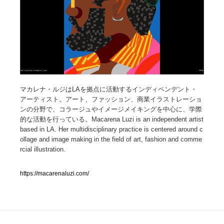
人気ランキング TOP100
業界別 登録Webサイト一覧
Web制作会社・プロダクション・デジタル
579
マカレナ・ルジはLAを拠点に活動するインディペンデント・
Web制作会社・プロダクション・デジタル
フォトグラファー・カメラマン・写真
257
アーティスト。アート、ファッション、商業イラストレーショ
ンの分野で、コラージュやイメージメイキングを中心に、学際
フォトグラファー・カメラマン・写真
広告・マーケティング・PR・企画・プロデュース
182
的な活動を行っている。Macarena Luzi is an independent artist
based in LA. Her multidisciplinary practice is centered around c
広告・マーケティング・PR・企画・プロデュース
ollage and image making in the field of art, fashion and comme
ブランディング・コンサルティング
151
rcial illustration.
ブランディング・コンサルティング
グラフィックデザイン・デザイン事務所
485
https://macarenaluzi.com/
グラフィックデザイン・デザイン事務所
印刷・製本・包装・グッズ
43
印刷・製本・包装・グッズ
イラストレーター
160