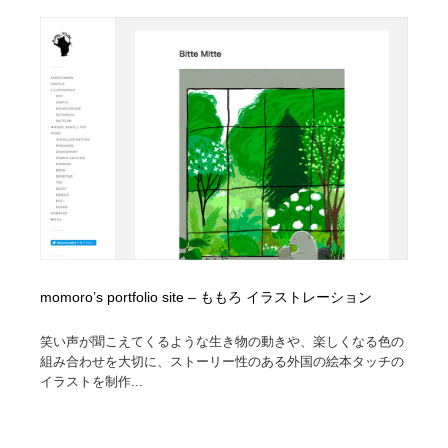
縫製・革製品・靴・鞄
55
縫製・革製品・靴・鞄
時計・腕時計
28
時計・腕時計
カメラ・レンズ
18
カメラ・レンズ
ジュエリー・装飾品
54
ジュエリー・装飾品
おもちゃ・ホビー・ゲーム
35
おもちゃ・ホビー・ゲーム
アニメーション・キャラクターデザイン
23
アニメーション・キャラクターデザイン
建築・空間・工務店・内装・店舗・環境デザイン
276
momoro’s portfolio site – ももろ イラストレーション
笑い声が聞こえてくるような生き物の動きや、楽しくなる色の
建築・空間・工務店・内装・店舗・環境デザイン
建設・住宅・不動産・倉庫
197
組み合わせを大切に、ストーリー性のある外国の絵本タッチの
イラストを制作...
建設・住宅・不動産・倉庫
オフィス・シェアオフィス・コワーキング・シェアス
46
ペース