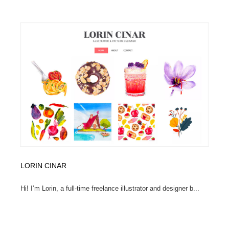
オフィス・シェアオフィス・コワーキング・シェアス
商業施設・商業ビル
33
ペース
商業施設・商業ビル
携帯電話・通信・サービス
15
携帯電話・通信・サービス
ファッション・洋服
511
ファッション・洋服
コスメ・化粧品・石鹸・シャンプー・ヘアケア・香水
220
コスメ・化粧品・石鹸・シャンプー・ヘアケア・香水
農業・林業・漁業・畜産・鉱業・燃料
54
農業・林業・漁業・畜産・鉱業・燃料
食品・飲料・酒・菓子
444
食品・飲料・酒・菓子
飲食・レストラン・カフェ
182
LORIN CINAR
飲食・レストラン・カフェ
植物・花・ガーデニング・造園
42
Hi! I’m Lorin, a full-time freelance illustrator and designer b...
植物・花・ガーデニング・造園
陶芸・窯・ガラス・木工・手工芸
34