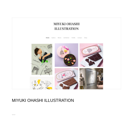
ホテル・旅館・温泉・銭湯・サウナ
旅行・観光・電車・航空会社
55
旅行・観光・電車・航空会社
アウトドア・キャンプ・登山
40
アウトドア・キャンプ・登山
スポーツ・スポーツ用品・トレーニング・ダイエット
71
スポーツ・スポーツ用品・トレーニング・ダイエット
ペット・トリミング
20
ペット・トリミング
ウェディング・結婚
38
ウェディング・結婚
育児・ベイビー・玩具・絵本
27
育児・ベイビー・玩具・絵本
宗教・神社仏閣・禅・寺・神社
33
MIYUKI OHASHI ILLUSTRATION
宗教・神社仏閣・禅・寺・神社
法律・監査・税理士・弁護士・司法書士・行政
29
...
法律・監査・税理士・弁護士・司法書士・行政
求人・採用・転職・就職・人材紹介
379