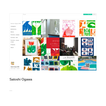
Drawing Software / お絵かきソフト・アプリ・ブラシ
ニュース・マガジン・メディア・SNS・YouTube
346
ニュース・マガジン・メディア・SNS・YouTube
Satoshi Ogawa
...