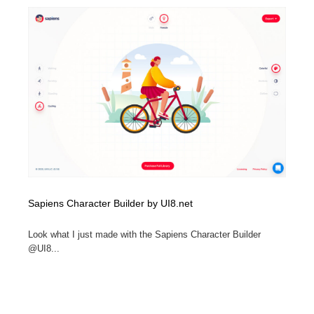
コーダー・エンジニア・デベロッパー
Javascript・WordPress・CSS・SEO・コーディング
97
Javascript・WordPress・CSS・SEO・コーディング
レンタルサーバー・クラウドサービス・ドメイン
10
レンタルサーバー・クラウドサービス・ドメイン
ネット通販・EC・オークション・フリマ
15
ネット通販・EC・オークション・フリマ
フリー素材・写真・モックアップ
41
フリー素材・写真・モックアップ
3D・CG・モーションデザイン
21
3D・CG・モーションデザイン
眼鏡・コンタクトレンズ・サングラス
30
Sapiens Character Builder by UI8.net
眼鏡・コンタクトレンズ・サングラス
プロダクト・インテリア
139
Look what I just made with the Sapiens Character Builder
プロダクト・インテリア
ライフスタイル・家具・生活雑貨・家電
320
@UI8...
ライフスタイル・家具・生活雑貨・家電
ネオンサイン・ネオン菅・オリジナル
7
ネオンサイン・ネオン菅・オリジナル