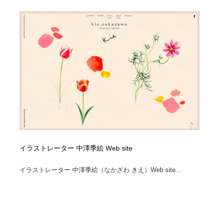
イラストレーター
コンテンツ・メディア制作会社
9
コンテンツ・メディア制作会社
フォント・フリーフォント / 書体
238
フォント・フリーフォント / 書体
レタリング・カリグラフィ・サイン・看板
31
レタリング・カリグラフィ・サイン・看板
編集・ライティング・コピーライター
19
編集・ライティング・コピーライター
スタイリスト・ヘア＆メークアップ・プロップ・セット
18
デザイン
スタイリスト・ヘア＆メークアップ・プロップ・セット
映像・クリエイター・プロダクション
164
イラストレーター 中澤季絵 Web site
デザイン
映像・クリエイター・プロダクション
撮影スタジオ・撮影用小物・背景ボード・リース・レン
イラストレーター 中澤季絵（なかざわ きえ）Web site...
20
タル
撮影スタジオ・撮影用小物・背景ボード・リース・レン
コーダー・エンジニア・デベロッパー
136
タル