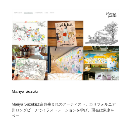
陶芸・窯・ガラス・木工・手工芸
材料：糸・布・紙・プラスチック・石・木材
38
材料：糸・布・紙・プラスチック・石・木材
工業・加工・技術・機械・電気
59
工業・加工・技術・機械・電気
宇宙
9
宇宙
日本の歴史・資料・伝統・将棋・囲碁
4
日本の歴史・資料・伝統・将棋・囲碁
動物園・水族館・公園・テーマパーク・アミューズメン
23
ト
動物園・水族館・公園・テーマパーク・アミューズメン
書籍・本屋・出版・作家・小説家・脚本家
58
ト
Mariya Suzuki
書籍・本屋・出版・作家・小説家・脚本家
ヘアサロン・美容院・理髪店・エステ
60
Mariya Suzukiは奈良生まれのアーティスト。カリフォルニア
ヘアサロン・美容院・理髪店・エステ
自動車・船・飛行機・交通・自転車
71
州ロングビーチでイラストレーションを学び、現在は東京を
ベー...
自動車・船・飛行機・交通・自転車
ホテル・旅館・温泉・銭湯・サウナ
149