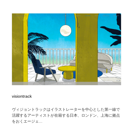
求人・採用・転職・就職・人材紹介
健康・医療・福祉・病院・歯医者・製薬・薬品
200
健康・医療・福祉・病院・歯医者・製薬・薬品
金融・銀行・投資・保険・M&A・商社
78
金融・銀行・投資・保険・M&A・商社
起業・事業支援・ボランティア・NPO
8
起業・事業支援・ボランティア・NPO
教育・スクール・保育・幼稚園・小中高・大学・専門学
173
校
教育・スクール・保育・幼稚園・小中高・大学・専門学
システム開発・IT・決済・アプリ・ソフトウェア
99
校
システム開発・IT・決済・アプリ・ソフトウェア
テクノロジー・AI・人工知能・スマートホーム・オンラ
74
イン
visiontrack
テクノロジー・AI・人工知能・スマートホーム・オンラ
日本伝統：着物・織物・舞踊・歌舞伎・茶道・華道・書
17
イン
道
ヴィジョントラックはイラストレーターを中心とした第一線で
活躍するアーティストが在籍する日本、ロンドン、上海に拠点
日本伝統：着物・織物・舞踊・歌舞伎・茶道・華道・書
映画・アニメ・DVD・動画配信・放送・TV・ラジオ
65
をおくエージェ...
道