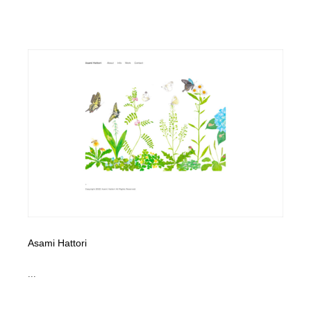
映画・アニメ・DVD・動画配信・放送・TV・ラジオ
音楽・アーティスト・楽器・舞台・演劇・ミュージカ
152
ル・ダンス
音楽・アーティスト・楽器・舞台・演劇・ミュージカ
芸能人・俳優・女優・タレント・モデル・芸能事務所
42
ル・ダンス
芸能人・俳優・女優・タレント・モデル・芸能事務所
キャンペーン・イベント・ワークショップ・コンペティ
77
ション
キャンペーン・イベント・ワークショップ・コンペティ
マッチングサービス
22
ション
マッチングサービス
アート・芸術・美術館・美術展・博物館・ギャラリー
383
アート・芸術・美術館・美術展・博物館・ギャラリー
鉛筆画・木炭画・デッサン・クロッキー
15
鉛筆画・木炭画・デッサン・クロッキー
グラフィティ・Graffiti・ストリートアート
4
Asami Hattori
グラフィティ・Graffiti・ストリートアート
GWD スタッフお気に入り
201
...
GWD スタッフお気に入り
Drawing Software / お絵かきソフト・アプリ・ブラシ
11