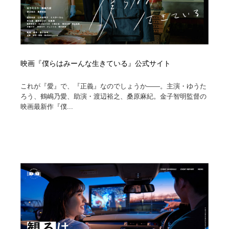
映画『僕らはみーんな生きている』公式サイト
これが『愛』で、『正義』なのでしょうか――。主演・ゆうた
ろう、鶴嶋乃愛、助演・渡辺裕之、桑原麻紀。金子智明監督の
映画最新作『僕...