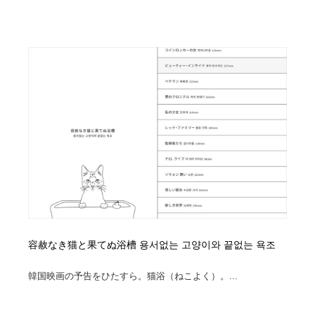
求人・採用・転職・就職・人材紹介
健康・医療・福祉・病院・歯医者・製薬・薬品
200
健康・医療・福祉・病院・歯医者・製薬・薬品
金融・銀行・投資・保険・M&A・商社
78
金融・銀行・投資・保険・M&A・商社
起業・事業支援・ボランティア・NPO
8
起業・事業支援・ボランティア・NPO
教育・スクール・保育・幼稚園・小中高・大学・専門学
173
校
教育・スクール・保育・幼稚園・小中高・大学・専門学
システム開発・IT・決済・アプリ・ソフトウェア
99
校
システム開発・IT・決済・アプリ・ソフトウェア
テクノロジー・AI・人工知能・スマートホーム・オンラ
74
イン
テクノロジー・AI・人工知能・スマートホーム・オンラ
日本伝統：着物・織物・舞踊・歌舞伎・茶道・華道・書
17
容赦なき猫と果てぬ浴槽 용서없는 고양이와 끝없는 욕조
イン
道
韓国映画の予告をひたすら。猫浴（ねこよく）。...
日本伝統：着物・織物・舞踊・歌舞伎・茶道・華道・書
映画・アニメ・DVD・動画配信・放送・TV・ラジオ
65
道