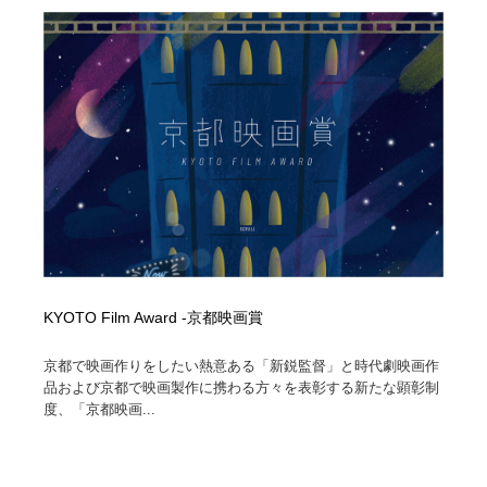
陶芸・窯・ガラス・木工・手工芸
材料：糸・布・紙・プラスチック・石・木材
38
材料：糸・布・紙・プラスチック・石・木材
工業・加工・技術・機械・電気
59
工業・加工・技術・機械・電気
宇宙
9
宇宙
日本の歴史・資料・伝統・将棋・囲碁
4
日本の歴史・資料・伝統・将棋・囲碁
動物園・水族館・公園・テーマパーク・アミューズメン
23
ト
動物園・水族館・公園・テーマパーク・アミューズメン
書籍・本屋・出版・作家・小説家・脚本家
58
ト
KYOTO Film Award -京都映画賞
書籍・本屋・出版・作家・小説家・脚本家
ヘアサロン・美容院・理髪店・エステ
60
京都で映画作りをしたい熱意ある「新鋭監督」と時代劇映画作
品および京都で映画製作に携わる方々を表彰する新たな顕彰制
ヘアサロン・美容院・理髪店・エステ
自動車・船・飛行機・交通・自転車
71
度、「京都映画...
自動車・船・飛行機・交通・自転車
ホテル・旅館・温泉・銭湯・サウナ
149