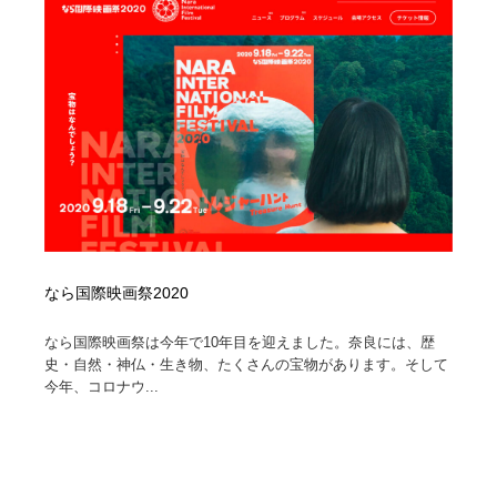
オフィス・シェアオフィス・コワーキング・シェアス
商業施設・商業ビル
33
ペース
商業施設・商業ビル
携帯電話・通信・サービス
15
携帯電話・通信・サービス
ファッション・洋服
511
ファッション・洋服
コスメ・化粧品・石鹸・シャンプー・ヘアケア・香水
220
コスメ・化粧品・石鹸・シャンプー・ヘアケア・香水
農業・林業・漁業・畜産・鉱業・燃料
54
農業・林業・漁業・畜産・鉱業・燃料
食品・飲料・酒・菓子
444
なら国際映画祭2020
食品・飲料・酒・菓子
飲食・レストラン・カフェ
182
なら国際映画祭は今年で10年目を迎えました。奈良には、歴
史・自然・神仏・生き物、たくさんの宝物があります。そして
今年、コロナウ...
飲食・レストラン・カフェ
植物・花・ガーデニング・造園
42
植物・花・ガーデニング・造園
陶芸・窯・ガラス・木工・手工芸
34