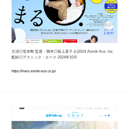
人気ランキング TOP100
業界別 登録Webサイト一覧
Web制作会社・プロダクション・デジタル
579
主演◎堂本剛 監督・脚本◎荻上直子 (c)2024 Asmik Ace, Inc.
Web制作会社・プロダクション・デジタル
フォトグラファー・カメラマン・写真
257
配給◎アスミック・エース 2024年10月
フォトグラファー・カメラマン・写真
広告・マーケティング・PR・企画・プロデュース
182
https://maru.asmik-ace.co.jp/
広告・マーケティング・PR・企画・プロデュース
ブランディング・コンサルティング
151
ブランディング・コンサルティング
グラフィックデザイン・デザイン事務所
485
グラフィックデザイン・デザイン事務所
印刷・製本・包装・グッズ
43
印刷・製本・包装・グッズ
イラストレーター
160