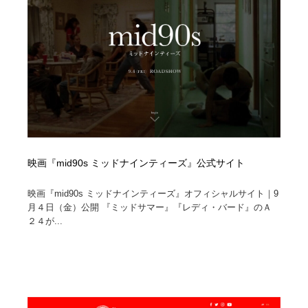
縫製・革製品・靴・鞄
55
縫製・革製品・靴・鞄
時計・腕時計
28
時計・腕時計
カメラ・レンズ
18
カメラ・レンズ
ジュエリー・装飾品
54
ジュエリー・装飾品
おもちゃ・ホビー・ゲーム
35
映画『mid90s ミッドナインティーズ』公式サイト
おもちゃ・ホビー・ゲーム
アニメーション・キャラクターデザイン
23
映画『mid90s ミッドナインティーズ』オフィシャルサイト｜9
アニメーション・キャラクターデザイン
建築・空間・工務店・内装・店舗・環境デザイン
276
月４日（金）公開 『ミッドサマー』『レディ・バード』のＡ
２４が...
建築・空間・工務店・内装・店舗・環境デザイン
建設・住宅・不動産・倉庫
197
建設・住宅・不動産・倉庫
オフィス・シェアオフィス・コワーキング・シェアス
46
ペース