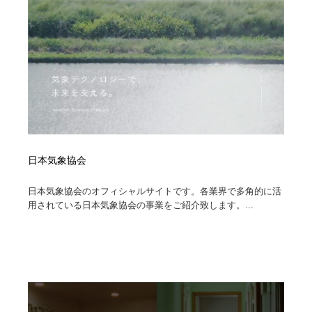
コーダー・エンジニア・デベロッパー
Javascript・WordPress・CSS・SEO・コーディング
97
Javascript・WordPress・CSS・SEO・コーディング
レンタルサーバー・クラウドサービス・ドメイン
10
レンタルサーバー・クラウドサービス・ドメイン
ネット通販・EC・オークション・フリマ
15
ネット通販・EC・オークション・フリマ
フリー素材・写真・モックアップ
41
フリー素材・写真・モックアップ
3D・CG・モーションデザイン
21
日本気象協会
3D・CG・モーションデザイン
眼鏡・コンタクトレンズ・サングラス
30
日本気象協会のオフィシャルサイトです。各業界で多角的に活
用されている日本気象協会の事業をご紹介致します。...
眼鏡・コンタクトレンズ・サングラス
プロダクト・インテリア
139
プロダクト・インテリア
ライフスタイル・家具・生活雑貨・家電
321
ライフスタイル・家具・生活雑貨・家電
ネオンサイン・ネオン菅・オリジナル
7
ネオンサイン・ネオン菅・オリジナル