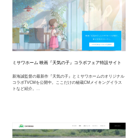
イラストレーター
コンテンツ・メディア制作会社
9
コンテンツ・メディア制作会社
フォント・フリーフォント / 書体
238
フォント・フリーフォント / 書体
レタリング・カリグラフィ・サイン・看板
31
レタリング・カリグラフィ・サイン・看板
編集・ライティング・コピーライター
19
ミサワホーム 映画『天気の子』コラボフェア特設サイト
編集・ライティング・コピーライター
スタイリスト・ヘア＆メークアップ・プロップ・セット
18
デザイン
新海誠監督の最新作『天気の子』とミサワホームのオリジナル
コラボTVCMを公開中。ここだけの秘蔵CMメイキングイラス
トなど紹介。...
スタイリスト・ヘア＆メークアップ・プロップ・セット
映像・クリエイター・プロダクション
164
デザイン
映像・クリエイター・プロダクション
撮影スタジオ・撮影用小物・背景ボード・リース・レン
20
タル
撮影スタジオ・撮影用小物・背景ボード・リース・レン
コーダー・エンジニア・デベロッパー
136
タル