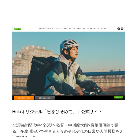
Drawing Software / お絵かきソフト・アプリ・ブラシ
ニュース・マガジン・メディア・SNS・YouTube
346
ニュース・マガジン・メディア・SNS・YouTube
Huluオリジナル「息をひそめて」｜公式サイト
全話独占配信中<全8話> 監督・中川龍太郎×豪華俳優陣で贈
る、多摩川沿いで生きる人々のそれぞれの日常や人間模様を8