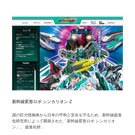
映画・アニメ・DVD・動画配信・放送・TV・ラジオ
音楽・アーティスト・楽器・舞台・演劇・ミュージカ
152
ル・ダンス
音楽・アーティスト・楽器・舞台・演劇・ミュージカ
芸能人・俳優・女優・タレント・モデル・芸能事務所
42
ル・ダンス
芸能人・俳優・女優・タレント・モデル・芸能事務所
キャンペーン・イベント・ワークショップ・コンペティ
77
ション
キャンペーン・イベント・ワークショップ・コンペティ
マッチングサービス
22
ション
マッチングサービス
アート・芸術・美術館・美術展・博物館・ギャラリー
383
アート・芸術・美術館・美術展・博物館・ギャラリー
鉛筆画・木炭画・デッサン・クロッキー
15
鉛筆画・木炭画・デッサン・クロッキー
グラフィティ・Graffiti・ストリートアート
4
新幹線変形ロボ シンカリオン Z
謎の巨大怪物体から日本の平和と安全を守るため、新幹線超進
グラフィティ・Graffiti・ストリートアート
GWD スタッフお気に入り
201
化研究所によって開発された「新幹線変形ロボ シンカリオ
ン」。 超進化研...
GWD スタッフお気に入り
Drawing Software / お絵かきソフト・アプリ・ブラシ
11