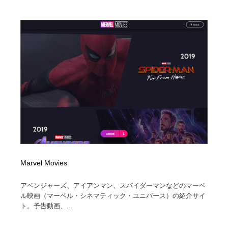
ホテル・旅館・温泉・銭湯・サウナ
旅行・観光・電車・航空会社
55
旅行・観光・電車・航空会社
アウトドア・キャンプ・登山
40
アウトドア・キャンプ・登山
スポーツ・スポーツ用品・トレーニング・ダイエット
71
スポーツ・スポーツ用品・トレーニング・ダイエット
ペット・トリミング
20
ペット・トリミング
ウェディング・結婚
38
ウェディング・結婚
育児・ベイビー・玩具・絵本
27
育児・ベイビー・玩具・絵本
宗教・神社仏閣・禅・寺・神社
33
Marvel Movies
宗教・神社仏閣・禅・寺・神社
法律・監査・税理士・弁護士・司法書士・行政
29
アベンジャーズ、アイアンマン、スパイダーマンなどのマーベ
ル映画（マーベル・シネマティック・ユニバース）の紹介サイ
ト。予告動画、...
法律・監査・税理士・弁護士・司法書士・行政
求人・採用・転職・就職・人材紹介
379