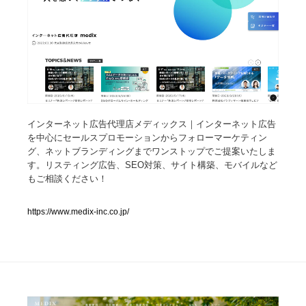
人気ランキング TOP100
業界別 登録Webサイト一覧
Web制作会社・プロダクション・デジタル
579
Web制作会社・プロダクション・デジタル
インターネット広告代理店メディックス｜インターネット広告
フォトグラファー・カメラマン・写真
257
を中心にセールスプロモーションからフォローマーケティン
グ、ネットブランディングまでワンストップでご提案いたしま
フォトグラファー・カメラマン・写真
広告・マーケティング・PR・企画・プロデュース
182
す。リスティング広告、SEO対策、サイト構築、モバイルなど
もご相談ください！
広告・マーケティング・PR・企画・プロデュース
ブランディング・コンサルティング
151
https://www.medix-inc.co.jp/
ブランディング・コンサルティング
グラフィックデザイン・デザイン事務所
485
グラフィックデザイン・デザイン事務所
印刷・製本・包装・グッズ
43
印刷・製本・包装・グッズ
イラストレーター
160