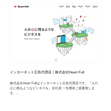
コーダー・エンジニア・デベロッパー
Javascript・WordPress・CSS・SEO・コーディング
97
Javascript・WordPress・CSS・SEO・コーディング
レンタルサーバー・クラウドサービス・ドメイン
10
レンタルサーバー・クラウドサービス・ドメイン
ネット通販・EC・オークション・フリマ
15
ネット通販・EC・オークション・フリマ
フリー素材・写真・モックアップ
41
フリー素材・写真・モックアップ
3D・CG・モーションデザイン
20
3D・CG・モーションデザイン
眼鏡・コンタクトレンズ・サングラス
30
インターネット広告代理店｜株式会社Heart Full
眼鏡・コンタクトレンズ・サングラス
プロダクト・インテリア
139
株式会社Heart Fullはインターネット広告代理店です。『人の
プロダクト・インテリア
ライフスタイル・家具・生活雑貨・家電
320
心に残るようなビジネスを』全社員 一生懸命ご提案致しま
す。...
ライフスタイル・家具・生活雑貨・家電
ネオンサイン・ネオン菅・オリジナル
7
ネオンサイン・ネオン菅・オリジナル