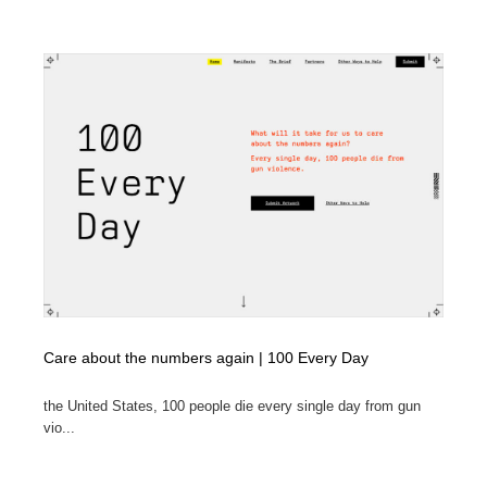
陶芸・窯・ガラス・木工・手工芸
材料：糸・布・紙・プラスチック・石・木材
38
材料：糸・布・紙・プラスチック・石・木材
工業・加工・技術・機械・電気
59
工業・加工・技術・機械・電気
宇宙
9
宇宙
日本の歴史・資料・伝統・将棋・囲碁
4
日本の歴史・資料・伝統・将棋・囲碁
動物園・水族館・公園・テーマパーク・アミューズメン
23
ト
動物園・水族館・公園・テーマパーク・アミューズメン
書籍・本屋・出版・作家・小説家・脚本家
58
ト
書籍・本屋・出版・作家・小説家・脚本家
ヘアサロン・美容院・理髪店・エステ
60
Care about the numbers again | 100 Every Day
ヘアサロン・美容院・理髪店・エステ
自動車・船・飛行機・交通・自転車
71
the United States, 100 people die every single day from gun
vio...
自動車・船・飛行機・交通・自転車
ホテル・旅館・温泉・銭湯・サウナ
149