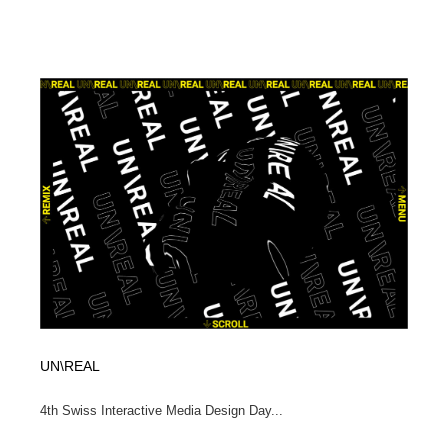
映画・アニメ・DVD・動画配信・放送・TV・ラジオ
音楽・アーティスト・楽器・舞台・演劇・ミュージカ
152
ル・ダンス
音楽・アーティスト・楽器・舞台・演劇・ミュージカ
芸能人・俳優・女優・タレント・モデル・芸能事務所
42
ル・ダンス
芸能人・俳優・女優・タレント・モデル・芸能事務所
キャンペーン・イベント・ワークショップ・コンペティ
77
ション
キャンペーン・イベント・ワークショップ・コンペティ
マッチングサービス
22
ション
マッチングサービス
アート・芸術・美術館・美術展・博物館・ギャラリー
383
アート・芸術・美術館・美術展・博物館・ギャラリー
鉛筆画・木炭画・デッサン・クロッキー
15
鉛筆画・木炭画・デッサン・クロッキー
グラフィティ・Graffiti・ストリートアート
4
UN\REAL
グラフィティ・Graffiti・ストリートアート
GWD スタッフお気に入り
201
4th Swiss Interactive Media Design Day...
GWD スタッフお気に入り
Drawing Software / お絵かきソフト・アプリ・ブラシ
11