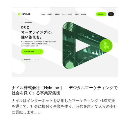
オフィス・シェアオフィス・コワーキング・シェアス
商業施設・商業ビル
33
ペース
商業施設・商業ビル
携帯電話・通信・サービス
15
携帯電話・通信・サービス
ファッション・洋服
511
ファッション・洋服
コスメ・化粧品・石鹸・シャンプー・ヘアケア・香水
220
コスメ・化粧品・石鹸・シャンプー・ヘアケア・香水
農業・林業・漁業・畜産・鉱業・燃料
54
農業・林業・漁業・畜産・鉱業・燃料
食品・飲料・酒・菓子
444
ナイル株式会社［Nyle Inc.］ – デジタルマーケティングで
食品・飲料・酒・菓子
飲食・レストラン・カフェ
181
社会を良くする事業家集団
ナイルはインターネットを活用したマーケティング・DX支援
飲食・レストラン・カフェ
植物・花・ガーデニング・造園
42
を通じて、社会に根付く事業を作り、時代を超えて人々の幸せ
に貢献します。...
植物・花・ガーデニング・造園
陶芸・窯・ガラス・木工・手工芸
34