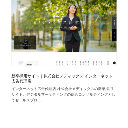
イラストレーター
コンテンツ・メディア制作会社
9
コンテンツ・メディア制作会社
フォント・フリーフォント / 書体
238
フォント・フリーフォント / 書体
レタリング・カリグラフィ・サイン・看板
31
レタリング・カリグラフィ・サイン・看板
編集・ライティング・コピーライター
19
編集・ライティング・コピーライター
スタイリスト・ヘア＆メークアップ・プロップ・セット
18
デザイン
新卒採用サイト｜株式会社メディックス インターネット
広告代理店
スタイリスト・ヘア＆メークアップ・プロップ・セット
映像・クリエイター・プロダクション
164
デザイン
インターネット広告代理店 株式会社メディックスの新卒採用
サイト。デジタルマーケティングの総合コンサルティングとし
映像・クリエイター・プロダクション
撮影スタジオ・撮影用小物・背景ボード・リース・レン
20
てセールスプロ...
タル
撮影スタジオ・撮影用小物・背景ボード・リース・レン
コーダー・エンジニア・デベロッパー
136
タル