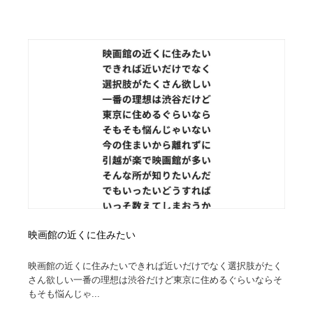
ホテル・旅館・温泉・銭湯・サウナ
旅行・観光・電車・航空会社
55
旅行・観光・電車・航空会社
アウトドア・キャンプ・登山
40
アウトドア・キャンプ・登山
スポーツ・スポーツ用品・トレーニング・ダイエット
71
スポーツ・スポーツ用品・トレーニング・ダイエット
ペット・トリミング
20
ペット・トリミング
ウェディング・結婚
38
ウェディング・結婚
育児・ベイビー・玩具・絵本
27
育児・ベイビー・玩具・絵本
宗教・神社仏閣・禅・寺・神社
33
映画館の近くに住みたい
宗教・神社仏閣・禅・寺・神社
法律・監査・税理士・弁護士・司法書士・行政
29
映画館の近くに住みたいできれば近いだけでなく選択肢がたく
さん欲しい一番の理想は渋谷だけど東京に住めるぐらいならそ
法律・監査・税理士・弁護士・司法書士・行政
求人・採用・転職・就職・人材紹介
379
もそも悩んじゃ...