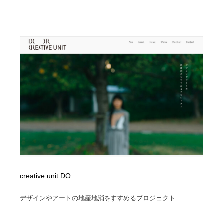
Drawing Software / お絵かきソフト・アプリ・ブラシ
ニュース・マガジン・メディア・SNS・YouTube
346
ニュース・マガジン・メディア・SNS・YouTube
creative unit DO
デザインやアートの地産地消をすすめるプロジェクト...