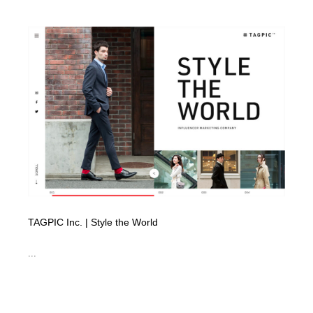
縫製・革製品・靴・鞄
55
縫製・革製品・靴・鞄
時計・腕時計
28
時計・腕時計
カメラ・レンズ
18
カメラ・レンズ
ジュエリー・装飾品
54
ジュエリー・装飾品
おもちゃ・ホビー・ゲーム
35
おもちゃ・ホビー・ゲーム
アニメーション・キャラクターデザイン
23
アニメーション・キャラクターデザイン
建築・空間・工務店・内装・店舗・環境デザイン
276
TAGPIC Inc. | Style the World
建築・空間・工務店・内装・店舗・環境デザイン
建設・住宅・不動産・倉庫
197
...
建設・住宅・不動産・倉庫
オフィス・シェアオフィス・コワーキング・シェアス
46
ペース