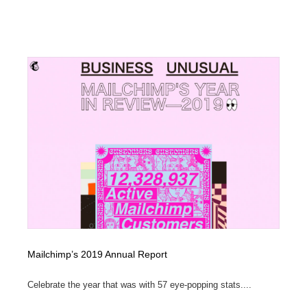
求人・採用・転職・就職・人材紹介
健康・医療・福祉・病院・歯医者・製薬・薬品
200
健康・医療・福祉・病院・歯医者・製薬・薬品
金融・銀行・投資・保険・M&A・商社
78
金融・銀行・投資・保険・M&A・商社
起業・事業支援・ボランティア・NPO
8
起業・事業支援・ボランティア・NPO
教育・スクール・保育・幼稚園・小中高・大学・専門学
173
校
教育・スクール・保育・幼稚園・小中高・大学・専門学
システム開発・IT・決済・アプリ・ソフトウェア
99
校
システム開発・IT・決済・アプリ・ソフトウェア
テクノロジー・AI・人工知能・スマートホーム・オンラ
74
イン
テクノロジー・AI・人工知能・スマートホーム・オンラ
日本伝統：着物・織物・舞踊・歌舞伎・茶道・華道・書
17
イン
道
Mailchimp’s 2019 Annual Report
日本伝統：着物・織物・舞踊・歌舞伎・茶道・華道・書
映画・アニメ・DVD・動画配信・放送・TV・ラジオ
65
Celebrate the year that was with 57 eye-popping stats....
道