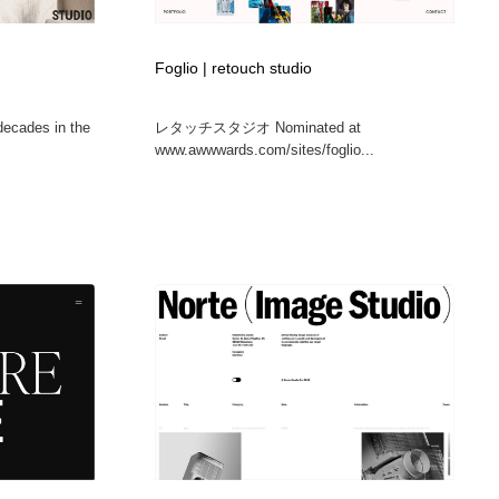
Foglio | retouch studio
decades in the
レタッチスタジオ Nominated at
www.awwwards.com/sites/foglio...