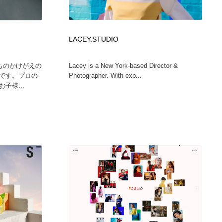
グラフィティ・Graffiti・ストリートアート
ニュース・マガジン・メディア・SNS・YouTube
346
ニュース・マガジン・メディア・SNS・YouTube
LACEY.STUDIO
子どものかけがえの
Lacey is a New York-based Director &
です。プロの
Photographer. With exp...
子様...