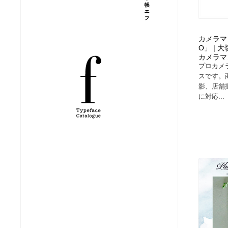
縫製・革製品・靴・鞄
ジュエリー・装飾品
54
カメラマ
ジュエリー・装飾品
建築・空間・工務店・内装・店舗・環境デザイン
276
O」 |
カメラマ
プロカメ
建築・空間・工務店・内装・店舗・環境デザイン
商業施設・商業ビル
33
スです。
影、店舗
に対応...
商業施設・商業ビル
コスメ・化粧品・石鹸・シャンプー・ヘアケア・香水
220
コスメ・化粧品・石鹸・シャンプー・ヘアケア・香水
飲食・レストラン・カフェ
181
飲食・レストラン・カフェ
材料：糸・布・紙・プラスチック・石・木材
38
材料：糸・布・紙・プラスチック・石・木材
日本の歴史・資料・伝統・将棋・囲碁
4
日本の歴史・資料・伝統・将棋・囲碁
ヘアサロン・美容院・理髪店・エステ
60