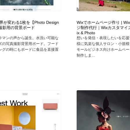
自動車・船・飛行機・交通・自転車
アウトドア・キャンプ・登山
40
が変わる1枚を【Photo Design
Wixでホームページ作り | W
アウトドア・キャンプ・登山
ウェディング・結婚
38
d】撮影用の背景ボード
ジ制作代行｜Wixカスタマイズ｜H
ix & Photo
ラマンの声から誕生。水洗い可能な
想いを発信・表現したいを応援
ウェディング・結婚
法律・監査・税理士・弁護士・司法書士・行政
29
ズの写真撮影背景用ボード。フード
様に気楽な個人サロン・小規模
ングの時にもボードに食品を直接置
モールビジネス向けホームペー
制作しま...
法律・監査・税理士・弁護士・司法書士・行政
金融・銀行・投資・保険・M&A・商社
78
金融・銀行・投資・保険・M&A・商社
システム開発・IT・決済・アプリ・ソフトウェア
99
システム開発・IT・決済・アプリ・ソフトウェア
映画・アニメ・DVD・動画配信・放送・TV・ラジオ
65
映画・アニメ・DVD・動画配信・放送・TV・ラジオ
キャンペーン・イベント・ワークショップ・コンペティショ
77
ン
キャンペーン・イベント・ワークショップ・コンペティショ
鉛筆画・木炭画・デッサン・クロッキー
15
ン