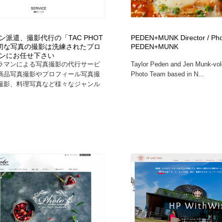
時計・腕時計
おもちゃ・ホビー・ゲーム
35
ン派遣、撮影代行の「TAC PHOT
PEDEN+MUNK Director / Ph
おもちゃ・ホビー・ゲーム
建設・住宅・不動産・倉庫
197
 大切な写真の撮影は洗練されたプロ
PEDEN+MUNK
ンにお任せ下さい
ラマンによる写真撮影の代行サービ
Taylor Peden and Jen Munk-vold
建設・住宅・不動産・倉庫
携帯電話・通信・サービス
15
商品写真撮影やプロフィール写真撮
Photo Team based in N...
撮影、料理写真など様々なジャンル
携帯電話・通信・サービス
農業・林業・漁業・畜産・鉱業・燃料
54
農業・林業・漁業・畜産・鉱業・燃料
植物・花・ガーデニング・造園
42
植物・花・ガーデニング・造園
工業・加工・技術・機械・電気
59
工業・加工・技術・機械・電気
動物園・水族館・公園・テーマパーク・アミューズメント
23
動物園・水族館・公園・テーマパーク・アミューズメント
自動車・船・飛行機・交通・自転車
71