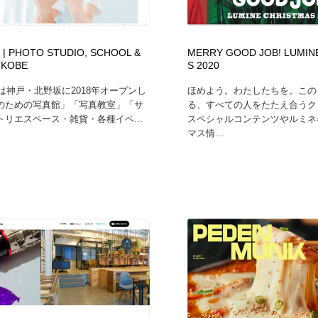
フォトグラファー・カメラマン・写真
グラフィックデザイン・デザイン事務所
485
| PHOTO STUDIO, SCHOOL &
MERRY GOOD JOB! LUMIN
 KOBE
S 2020
グラフィックデザイン・デザイン事務所
コンテンツ・メディア制作会社
9
Iは神戸・北野坂に2018年オープンし
ほめよう。わたしたちを。この
のための写真館」「写真教室」「サ
る、すべての人をたたえ合うク
コンテンツ・メディア制作会社
編集・ライティング・コピーライター
19
トリエスペース・雑貨・各種イベ...
スペシャルコンテンツやルミネ
マス情...
編集・ライティング・コピーライター
撮影スタジオ・撮影用小物・背景ボード・リース・レンタル
20
撮影スタジオ・撮影用小物・背景ボード・リース・レンタル
レンタルサーバー・クラウドサービス・ドメイン
10
レンタルサーバー・クラウドサービス・ドメイン
3D・CG・モーションデザイン
20
3D・CG・モーションデザイン
ライフスタイル・家具・生活雑貨・家電
320
ライフスタイル・家具・生活雑貨・家電
時計・腕時計
28