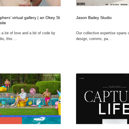
hers’ virtual gallery | an Okey St
Jason Bailey Studio
site
a lot of love and a bit of code by
Our collective expertise spans 
o, this ...
design, comms, pa...