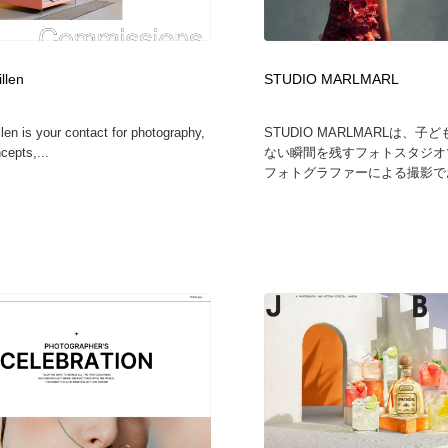
鉛筆画・木炭画・デッサン・クロッキー
Drawing Software / お絵かきソフト・アプリ・ブラシ
11
Drawing Software / お絵かきソフト・アプリ・ブラシ
llen
STUDIO MARLMARL
len is your contact for photography,
STUDIO MARLMARLは、
cepts,...
ない瞬間を残すフォトスタジオ
フォトグラファーによる撮影でお