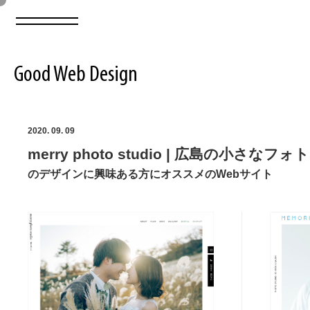
Good Web Design
2026年08月07日の登録サイト数は8549件です
2020. 09. 09
merry photo studio | 広島の小さなフ
登録Webサイト全一覧
8549
のデザインに興味ある方にオススメのWebサイト
登録Webサイト全一覧!
ABOUT
ABOUT
業界別 登録Webサイト一覧
Web制作会社・プロダクション・デジタル
579