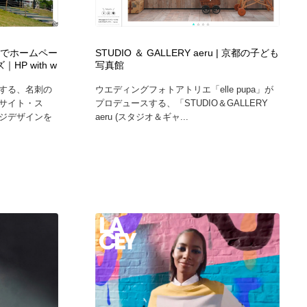
ホテル・旅館・温泉・銭湯・サウナ
スポーツ・スポーツ用品・トレーニング・ダイエット
71
ixでホームペー
STUDIO ＆ GALLERY aeru | 京都の子ども
スポーツ・スポーツ用品・トレーニング・ダイエット
育児・ベイビー・玩具・絵本
27
P with w
写真館
する、名刺の
ウエディングフォトアトリエ「elle pupa」が
育児・ベイビー・玩具・絵本
求人・採用・転職・就職・人材紹介
379
サイト・ス
プロデュースする、「STUDIO＆GALLERY
ジデザインを
aeru (スタジオ＆ギャ...
求人・採用・転職・就職・人材紹介
起業・事業支援・ボランティア・NPO
8
起業・事業支援・ボランティア・NPO
テクノロジー・AI・人工知能・スマートホーム・オンライン
74
テクノロジー・AI・人工知能・スマートホーム・オンライン
音楽・アーティスト・楽器・舞台・演劇・ミュージカル・ダ
152
ンス
音楽・アーティスト・楽器・舞台・演劇・ミュージカル・ダ
マッチングサービス
22
ンス
マッチングサービス
グラフィティ・Graffiti・ストリートアート
4