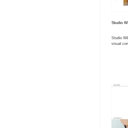
アート・芸術・美術館・美術展・博物館・ギャラリー
GWD スタッフお気に入り
201
GWD スタッフお気に入り
Studio Wi
Studio Wil
visual con