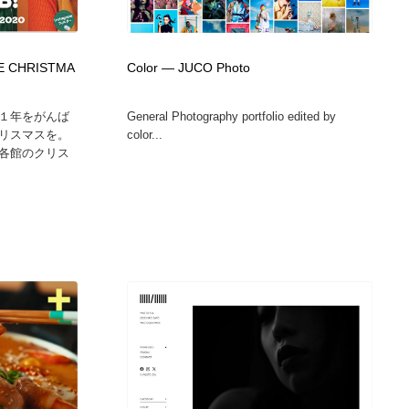
広告・マーケティング・PR・企画・プロデュース
印刷・製本・包装・グッズ
43
E CHRISTMA
Color — JUCO Photo
印刷・製本・包装・グッズ
フォント・フリーフォント / 書体
238
１年をがんば
General Photography portfolio edited by
リスマスを。
color...
フォント・フリーフォント / 書体
スタイリスト・ヘア＆メークアップ・プロップ・セットデザ
18
各館のクリス
イン
スタイリスト・ヘア＆メークアップ・プロップ・セットデザ
コーダー・エンジニア・デベロッパー
136
イン
コーダー・エンジニア・デベロッパー
ネット通販・EC・オークション・フリマ
15
ネット通販・EC・オークション・フリマ
眼鏡・コンタクトレンズ・サングラス
30
眼鏡・コンタクトレンズ・サングラス
ネオンサイン・ネオン菅・オリジナル
7
ネオンサイン・ネオン菅・オリジナル
カメラ・レンズ
18