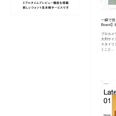
ヘアサロン・美容院・理髪店・エステ
旅行・観光・電車・航空会社
55
一瞬で世界
旅行・観光・電車・航空会社
ペット・トリミング
20
Boar
プロカメ
ペット・トリミング
宗教・神社仏閣・禅・寺・神社
33
大判サイ
スタイリ
くこと...
宗教・神社仏閣・禅・寺・神社
健康・医療・福祉・病院・歯医者・製薬・薬品
200
健康・医療・福祉・病院・歯医者・製薬・薬品
教育・スクール・保育・幼稚園・小中高・大学・専門学校
173
教育・スクール・保育・幼稚園・小中高・大学・専門学校
日本伝統：着物・織物・舞踊・歌舞伎・茶道・華道・書道
17
日本伝統：着物・織物・舞踊・歌舞伎・茶道・華道・書道
芸能人・俳優・女優・タレント・モデル・芸能事務所
42
芸能人・俳優・女優・タレント・モデル・芸能事務所
アート・芸術・美術館・美術展・博物館・ギャラリー
383