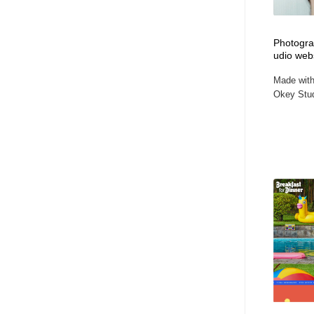
Photograp
udio web
Made with 
Okey Studi