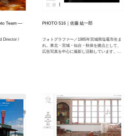
カメラ・レンズ
アニメーション・キャラクターデザイン
23
oto Team —
PHOTO 516｜佐藤 紘一郎
アニメーション・キャラクターデザイン
オフィス・シェアオフィス・コワーキング・シェアスペース
46
 Director /
フォトグラファー／1985年宮城県塩竈市生ま
オフィス・シェアオフィス・コワーキング・シェアスペース
ファッション・洋服
511
れ。東北・宮城・仙台・秋保を拠点として、
広告写真を中心に撮影し活動しています。...
ファッション・洋服
食品・飲料・酒・菓子
444
食品・飲料・酒・菓子
陶芸・窯・ガラス・木工・手工芸
34
陶芸・窯・ガラス・木工・手工芸
宇宙
9
宇宙
書籍・本屋・出版・作家・小説家・脚本家
58
書籍・本屋・出版・作家・小説家・脚本家
ホテル・旅館・温泉・銭湯・サウナ
149