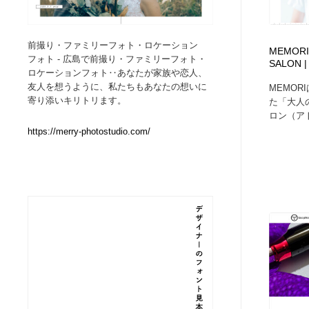
Web制作会社・プロダクション・デジタル
ブランディング・コンサルティング
151
前撮り・ファミリーフォト・ロケーション
MEMORI 
フォト - 広島で前撮り・ファミリーフォト・
SALON |
ブランディング・コンサルティング
イラストレーター
160
ロケーションフォト‥あなたが家族や恋人、
友人を想うように、私たちもあなたの想いに
MEMOR
寄り添いキリトリます。
た「大人
イラストレーター
レタリング・カリグラフィ・サイン・看板
31
ロン（ア
https://merry-photostudio.com/
レタリング・カリグラフィ・サイン・看板
映像・クリエイター・プロダクション
164
映像・クリエイター・プロダクション
Javascript・WordPress・CSS・SEO・コーディング
97
Javascript・WordPress・CSS・SEO・コーディング
フリー素材・写真・モックアップ
41
フリー素材・写真・モックアップ
プロダクト・インテリア
139
プロダクト・インテリア
縫製・革製品・靴・鞄
55