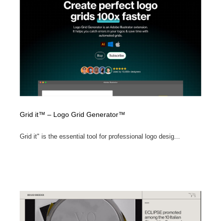
イラストレーター
コンテンツ・メディア制作会社
9
コンテンツ・メディア制作会社
フォント・フリーフォント / 書体
238
フォント・フリーフォント / 書体
レタリング・カリグラフィ・サイン・看板
31
レタリング・カリグラフィ・サイン・看板
編集・ライティング・コピーライター
19
編集・ライティング・コピーライター
スタイリスト・ヘア＆メークアップ・プロップ・セット
Grid it™ – Logo Grid Generator™
18
デザイン
Grid it" is the essential tool for professional logo desig...
スタイリスト・ヘア＆メークアップ・プロップ・セット
映像・クリエイター・プロダクション
164
デザイン
映像・クリエイター・プロダクション
撮影スタジオ・撮影用小物・背景ボード・リース・レン
20
タル
撮影スタジオ・撮影用小物・背景ボード・リース・レン
コーダー・エンジニア・デベロッパー
136
タル