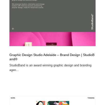
求人・採用・転職・就職・人材紹介
健康・医療・福祉・病院・歯医者・製薬・薬品
200
健康・医療・福祉・病院・歯医者・製薬・薬品
金融・銀行・投資・保険・M&A・商社
78
金融・銀行・投資・保険・M&A・商社
起業・事業支援・ボランティア・NPO
8
起業・事業支援・ボランティア・NPO
教育・スクール・保育・幼稚園・小中高・大学・専門学
173
校
教育・スクール・保育・幼稚園・小中高・大学・専門学
システム開発・IT・決済・アプリ・ソフトウェア
99
Graphic Design Studio Adelaide – Brand Design | StudioB
校
and®
システム開発・IT・決済・アプリ・ソフトウェア
テクノロジー・AI・人工知能・スマートホーム・オンラ
StudioBand is an award winning graphic design and branding
74
イン
agen...
テクノロジー・AI・人工知能・スマートホーム・オンラ
日本伝統：着物・織物・舞踊・歌舞伎・茶道・華道・書
17
イン
道
日本伝統：着物・織物・舞踊・歌舞伎・茶道・華道・書
映画・アニメ・DVD・動画配信・放送・TV・ラジオ
65
道