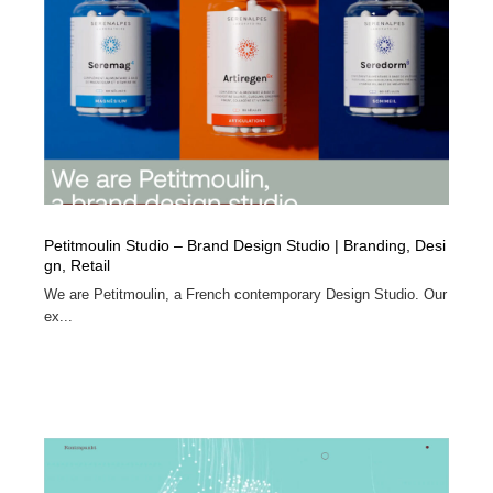
陶芸・窯・ガラス・木工・手工芸
材料：糸・布・紙・プラスチック・石・木材
38
材料：糸・布・紙・プラスチック・石・木材
工業・加工・技術・機械・電気
59
工業・加工・技術・機械・電気
宇宙
9
宇宙
日本の歴史・資料・伝統・将棋・囲碁
4
日本の歴史・資料・伝統・将棋・囲碁
動物園・水族館・公園・テーマパーク・アミューズメン
23
ト
Petitmoulin Studio – Brand Design Studio | Branding, Desi
gn, Retail
動物園・水族館・公園・テーマパーク・アミューズメン
We are Petitmoulin, a French contemporary Design Studio. Our
書籍・本屋・出版・作家・小説家・脚本家
58
ト
ex...
書籍・本屋・出版・作家・小説家・脚本家
ヘアサロン・美容院・理髪店・エステ
60
ヘアサロン・美容院・理髪店・エステ
自動車・船・飛行機・交通・自転車
71
自動車・船・飛行機・交通・自転車
ホテル・旅館・温泉・銭湯・サウナ
149