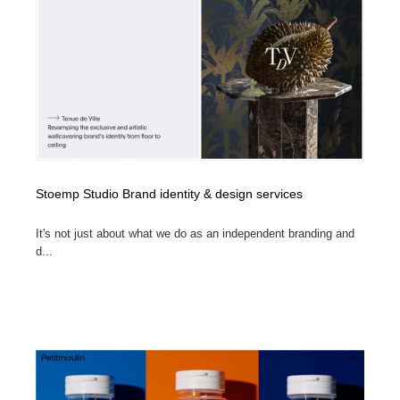
オフィス・シェアオフィス・コワーキング・シェアス
商業施設・商業ビル
33
ペース
商業施設・商業ビル
携帯電話・通信・サービス
15
携帯電話・通信・サービス
ファッション・洋服
511
ファッション・洋服
コスメ・化粧品・石鹸・シャンプー・ヘアケア・香水
220
コスメ・化粧品・石鹸・シャンプー・ヘアケア・香水
農業・林業・漁業・畜産・鉱業・燃料
54
Stoemp Studio Brand identity & design services
農業・林業・漁業・畜産・鉱業・燃料
食品・飲料・酒・菓子
444
It's not just about what we do as an independent branding and
d...
食品・飲料・酒・菓子
飲食・レストラン・カフェ
182
飲食・レストラン・カフェ
植物・花・ガーデニング・造園
42
植物・花・ガーデニング・造園
陶芸・窯・ガラス・木工・手工芸
34