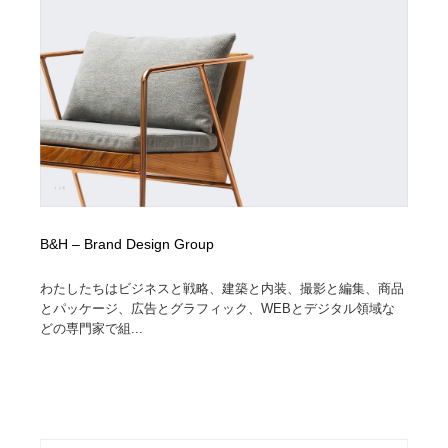
Drawing Software / お絵かきソフト・アプリ・ブラシ
ニュース・マガジン・メディア・SNS・YouTube
346
ニュース・マガジン・メディア・SNS・YouTube
B&H – Brand Design Group
わたしたちはビジネスと戦略、建築と内装、撮影と編集、商品
とパッケージ、広告とグラフィック、WEBとデジタル領域な
どの専門家で組...