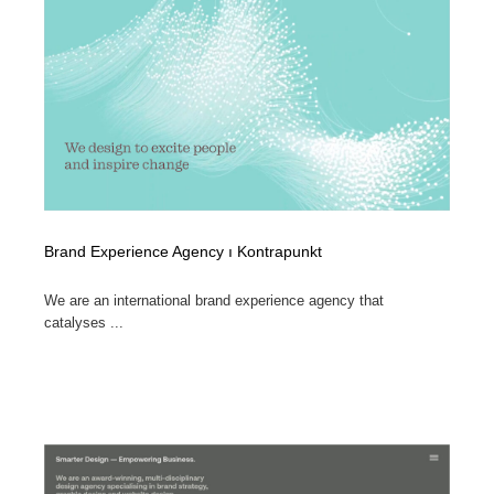
ホテル・旅館・温泉・銭湯・サウナ
旅行・観光・電車・航空会社
55
旅行・観光・電車・航空会社
アウトドア・キャンプ・登山
40
アウトドア・キャンプ・登山
スポーツ・スポーツ用品・トレーニング・ダイエット
71
スポーツ・スポーツ用品・トレーニング・ダイエット
ペット・トリミング
20
ペット・トリミング
ウェディング・結婚
38
Brand Experience Agency ı Kontrapunkt
ウェディング・結婚
育児・ベイビー・玩具・絵本
27
We are an international brand experience agency that
catalyses ...
育児・ベイビー・玩具・絵本
宗教・神社仏閣・禅・寺・神社
33
宗教・神社仏閣・禅・寺・神社
法律・監査・税理士・弁護士・司法書士・行政
29
法律・監査・税理士・弁護士・司法書士・行政
求人・採用・転職・就職・人材紹介
379