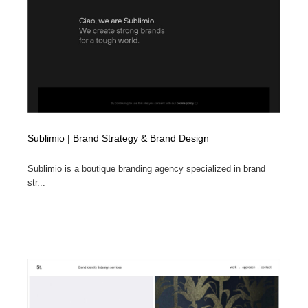
縫製・革製品・靴・鞄
55
縫製・革製品・靴・鞄
時計・腕時計
28
時計・腕時計
カメラ・レンズ
18
カメラ・レンズ
ジュエリー・装飾品
54
ジュエリー・装飾品
おもちゃ・ホビー・ゲーム
35
Sublimio | Brand Strategy & Brand Design
おもちゃ・ホビー・ゲーム
アニメーション・キャラクターデザイン
23
Sublimio is a boutique branding agency specialized in brand
str...
アニメーション・キャラクターデザイン
建築・空間・工務店・内装・店舗・環境デザイン
276
建築・空間・工務店・内装・店舗・環境デザイン
建設・住宅・不動産・倉庫
197
建設・住宅・不動産・倉庫
オフィス・シェアオフィス・コワーキング・シェアス
46
ペース