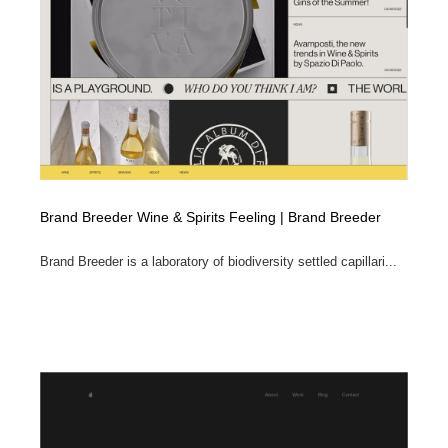
コーダー・エンジニア・デベロッパー
Javascript・WordPress・CSS・SEO・コーディング
97
Javascript・WordPress・CSS・SEO・コーディング
レンタルサーバー・クラウドサービス・ドメイン
10
レンタルサーバー・クラウドサービス・ドメイン
ネット通販・EC・オークション・フリマ
15
ネット通販・EC・オークション・フリマ
フリー素材・写真・モックアップ
41
フリー素材・写真・モックアップ
3D・CG・モーションデザイン
21
Brand Breeder Wine & Spirits Feeling | Brand Breeder
3D・CG・モーションデザイン
眼鏡・コンタクトレンズ・サングラス
30
Brand Breeder is a laboratory of biodiversity settled capillari...
眼鏡・コンタクトレンズ・サングラス
プロダクト・インテリア
139
プロダクト・インテリア
ライフスタイル・家具・生活雑貨・家電
321
ライフスタイル・家具・生活雑貨・家電
ネオンサイン・ネオン菅・オリジナル
7
ネオンサイン・ネオン菅・オリジナル