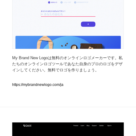
人気ランキング TOP100
業界別 登録Webサイト一覧
Web制作会社・プロダクション・デジタル
579
Web制作会社・プロダクション・デジタル
フォトグラファー・カメラマン・写真
257
My Brand New Logoは無料のオンラインロゴメーカーです。私
たちのオンラインロゴツールであなた自身のプロのロゴをデザ
フォトグラファー・カメラマン・写真
広告・マーケティング・PR・企画・プロデュース
182
インしてください。無料でロゴを作りましょう。
広告・マーケティング・PR・企画・プロデュース
ブランディング・コンサルティング
151
https://mybrandnewlogo.com/ja
ブランディング・コンサルティング
グラフィックデザイン・デザイン事務所
485
グラフィックデザイン・デザイン事務所
印刷・製本・包装・グッズ
43
印刷・製本・包装・グッズ
イラストレーター
160