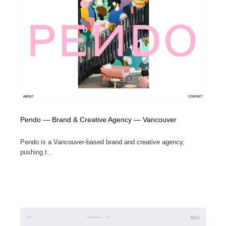
映画・アニメ・DVD・動画配信・放送・TV・ラジオ
音楽・アーティスト・楽器・舞台・演劇・ミュージカ
152
ル・ダンス
音楽・アーティスト・楽器・舞台・演劇・ミュージカ
芸能人・俳優・女優・タレント・モデル・芸能事務所
42
ル・ダンス
芸能人・俳優・女優・タレント・モデル・芸能事務所
キャンペーン・イベント・ワークショップ・コンペティ
77
ション
キャンペーン・イベント・ワークショップ・コンペティ
マッチングサービス
22
ション
マッチングサービス
Pendo — Brand & Creative Agency — Vancouver
アート・芸術・美術館・美術展・博物館・ギャラリー
383
Pendo is a Vancouver-based brand and creative agency,
アート・芸術・美術館・美術展・博物館・ギャラリー
鉛筆画・木炭画・デッサン・クロッキー
15
pushing t...
鉛筆画・木炭画・デッサン・クロッキー
グラフィティ・Graffiti・ストリートアート
4
グラフィティ・Graffiti・ストリートアート
GWD スタッフお気に入り
201
GWD スタッフお気に入り
Drawing Software / お絵かきソフト・アプリ・ブラシ
11