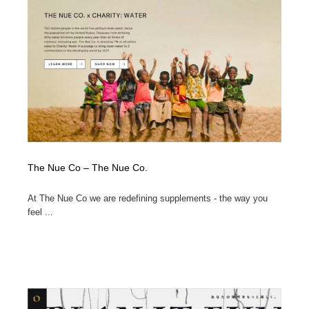
イラストレーター
コンテンツ・メディア制作会社
9
コンテンツ・メディア制作会社
フォント・フリーフォント / 書体
238
フォント・フリーフォント / 書体
レタリング・カリグラフィ・サイン・看板
31
レタリング・カリグラフィ・サイン・看板
編集・ライティング・コピーライター
19
編集・ライティング・コピーライター
スタイリスト・ヘア＆メークアップ・プロップ・セット
18
デザイン
The Nue Co – The Nue Co.
At The Nue Co we are redefining supplements - the way you
スタイリスト・ヘア＆メークアップ・プロップ・セット
映像・クリエイター・プロダクション
164
デザイン
feel ...
映像・クリエイター・プロダクション
撮影スタジオ・撮影用小物・背景ボード・リース・レン
20
タル
撮影スタジオ・撮影用小物・背景ボード・リース・レン
コーダー・エンジニア・デベロッパー
136
タル