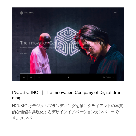
オフィス・シェアオフィス・コワーキング・シェアス
商業施設・商業ビル
33
ペース
商業施設・商業ビル
携帯電話・通信・サービス
15
携帯電話・通信・サービス
ファッション・洋服
511
ファッション・洋服
コスメ・化粧品・石鹸・シャンプー・ヘアケア・香水
220
コスメ・化粧品・石鹸・シャンプー・ヘアケア・香水
農業・林業・漁業・畜産・鉱業・燃料
54
農業・林業・漁業・畜産・鉱業・燃料
食品・飲料・酒・菓子
444
INCUBIC INC. ｜The Innovation Company of Digital Bran
食品・飲料・酒・菓子
飲食・レストラン・カフェ
181
ding
NCUBIC はデジタルブランディングを軸にクライアントの本質
飲食・レストラン・カフェ
植物・花・ガーデニング・造園
42
的な価値を具現化するデザインイノベーションカンパニーで
す。メンバ...
植物・花・ガーデニング・造園
陶芸・窯・ガラス・木工・手工芸
34