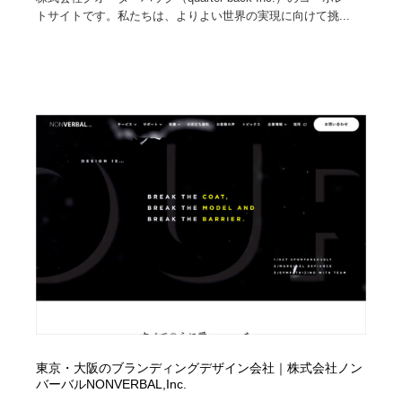
トサイトです。私たちは、よりよい世界の実現に向けて挑...
Drawing Software / お絵かきソフト・アプリ・ブラシ
ニュース・マガジン・メディア・SNS・YouTube
346
ニュース・マガジン・メディア・SNS・YouTube
東京・大阪のブランディングデザイン会社｜株式会社ノン
バーバルNONVERBAL,Inc.