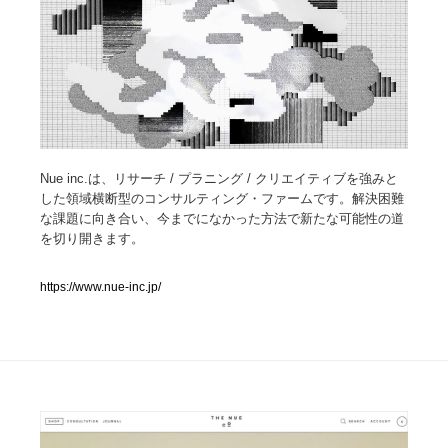
人気ランキング TOP100
業界別 登録Webサイト一覧
Web制作会社・プロダクション・デジタル
579
Nue inc.は、リサーチ / プラニング / クリエイティブを強みと
Web制作会社・プロダクション・デジタル
フォトグラファー・カメラマン・写真
257
した領域横断型のコンサルティング・ファームです。解決困難
な課題に向き合い、今までになかった方法で新たな可能性の道
フォトグラファー・カメラマン・写真
広告・マーケティング・PR・企画・プロデュース
182
を切り開きます。
広告・マーケティング・PR・企画・プロデュース
ブランディング・コンサルティング
151
https://www.nue-inc.jp/
ブランディング・コンサルティング
グラフィックデザイン・デザイン事務所
485
グラフィックデザイン・デザイン事務所
印刷・製本・包装・グッズ
43
印刷・製本・包装・グッズ
イラストレーター
160