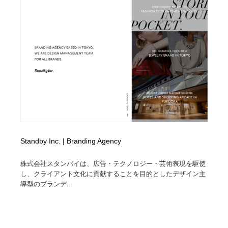
縫製・革製品・靴・鞄
55
縫製・革製品・靴・鞄
時計・腕時計
28
時計・腕時計
カメラ・レンズ
18
カメラ・レンズ
ジュエリー・装飾品
54
ジュエリー・装飾品
おもちゃ・ホビー・ゲーム
35
おもちゃ・ホビー・ゲーム
アニメーション・キャラクターデザイン
23
Standby Inc. | Branding Agency
アニメーション・キャラクターデザイン
建築・空間・工務店・内装・店舗・環境デザイン
276
株式会社スタンバイは、広告・テクノロジー・芸術表現を駆使
し、クライアント文化に貢献することを目的としたデザイン主
建築・空間・工務店・内装・店舗・環境デザイン
建設・住宅・不動産・倉庫
197
導型のブランデ...
建設・住宅・不動産・倉庫
オフィス・シェアオフィス・コワーキング・シェアス
46
ペース