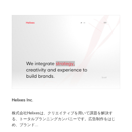
陶芸・窯・ガラス・木工・手工芸
材料：糸・布・紙・プラスチック・石・木材
38
材料：糸・布・紙・プラスチック・石・木材
工業・加工・技術・機械・電気
59
工業・加工・技術・機械・電気
宇宙
9
宇宙
日本の歴史・資料・伝統・将棋・囲碁
4
日本の歴史・資料・伝統・将棋・囲碁
動物園・水族館・公園・テーマパーク・アミューズメン
23
ト
動物園・水族館・公園・テーマパーク・アミューズメン
書籍・本屋・出版・作家・小説家・脚本家
58
ト
書籍・本屋・出版・作家・小説家・脚本家
ヘアサロン・美容院・理髪店・エステ
60
Helixes Inc.
ヘアサロン・美容院・理髪店・エステ
自動車・船・飛行機・交通・自転車
71
株式会社Helixesは、クリエイティブを用いて課題を解決す
る、トータルプランニングカンパニーです。広告制作をはじ
自動車・船・飛行機・交通・自転車
ホテル・旅館・温泉・銭湯・サウナ
149
め、ブランド...