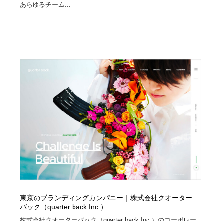
映画・アニメ・DVD・動画配信・放送・TV・ラジオ
音楽・アーティスト・楽器・舞台・演劇・ミュージカ
あらゆるチーム...
152
ル・ダンス
音楽・アーティスト・楽器・舞台・演劇・ミュージカ
芸能人・俳優・女優・タレント・モデル・芸能事務所
42
ル・ダンス
芸能人・俳優・女優・タレント・モデル・芸能事務所
キャンペーン・イベント・ワークショップ・コンペティ
77
ション
キャンペーン・イベント・ワークショップ・コンペティ
マッチングサービス
22
ション
マッチングサービス
アート・芸術・美術館・美術展・博物館・ギャラリー
383
アート・芸術・美術館・美術展・博物館・ギャラリー
鉛筆画・木炭画・デッサン・クロッキー
15
鉛筆画・木炭画・デッサン・クロッキー
グラフィティ・Graffiti・ストリートアート
4
グラフィティ・Graffiti・ストリートアート
GWD スタッフお気に入り
201
東京のブランディングカンパニー｜株式会社クオーター
バック（quarter back Inc.）
GWD スタッフお気に入り
Drawing Software / お絵かきソフト・アプリ・ブラシ
11
株式会社クオーターバック（quarter back Inc.）のコーポレー