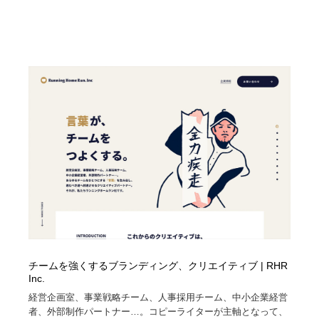
求人・採用・転職・就職・人材紹介
健康・医療・福祉・病院・歯医者・製薬・薬品
200
健康・医療・福祉・病院・歯医者・製薬・薬品
金融・銀行・投資・保険・M&A・商社
78
金融・銀行・投資・保険・M&A・商社
起業・事業支援・ボランティア・NPO
8
起業・事業支援・ボランティア・NPO
教育・スクール・保育・幼稚園・小中高・大学・専門学
173
校
教育・スクール・保育・幼稚園・小中高・大学・専門学
システム開発・IT・決済・アプリ・ソフトウェア
99
校
システム開発・IT・決済・アプリ・ソフトウェア
テクノロジー・AI・人工知能・スマートホーム・オンラ
74
イン
テクノロジー・AI・人工知能・スマートホーム・オンラ
日本伝統：着物・織物・舞踊・歌舞伎・茶道・華道・書
17
イン
道
チームを強くするブランディング、クリエイティブ | RHR
Inc.
日本伝統：着物・織物・舞踊・歌舞伎・茶道・華道・書
映画・アニメ・DVD・動画配信・放送・TV・ラジオ
65
経営企画室、事業戦略チーム、人事採用チーム、中小企業経営
道
者、外部制作パートナー…。コピーライターが主軸となって、