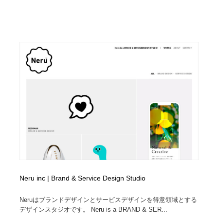
ホテル・旅館・温泉・銭湯・サウナ
旅行・観光・電車・航空会社
55
旅行・観光・電車・航空会社
アウトドア・キャンプ・登山
40
アウトドア・キャンプ・登山
スポーツ・スポーツ用品・トレーニング・ダイエット
71
スポーツ・スポーツ用品・トレーニング・ダイエット
ペット・トリミング
20
ペット・トリミング
ウェディング・結婚
38
ウェディング・結婚
育児・ベイビー・玩具・絵本
27
育児・ベイビー・玩具・絵本
宗教・神社仏閣・禅・寺・神社
33
宗教・神社仏閣・禅・寺・神社
法律・監査・税理士・弁護士・司法書士・行政
29
Neru inc | Brand & Service Design Studio
法律・監査・税理士・弁護士・司法書士・行政
求人・採用・転職・就職・人材紹介
379
Neruはブランドデザインとサービスデザインを得意領域とする
デザインスタジオです。 Neru is a BRAND & SER...