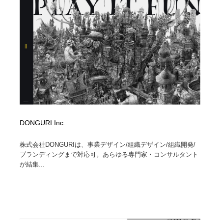
コーダー・エンジニア・デベロッパー
Javascript・WordPress・CSS・SEO・コーディング
97
Javascript・WordPress・CSS・SEO・コーディング
レンタルサーバー・クラウドサービス・ドメイン
10
レンタルサーバー・クラウドサービス・ドメイン
ネット通販・EC・オークション・フリマ
15
ネット通販・EC・オークション・フリマ
フリー素材・写真・モックアップ
41
フリー素材・写真・モックアップ
3D・CG・モーションデザイン
20
DONGURI Inc.
3D・CG・モーションデザイン
眼鏡・コンタクトレンズ・サングラス
30
株式会社DONGURIは、事業デザイン/組織デザイン/組織開発/
眼鏡・コンタクトレンズ・サングラス
プロダクト・インテリア
139
ブランディングまで対応可。あらゆる専門家・コンサルタント
が結集...
プロダクト・インテリア
ライフスタイル・家具・生活雑貨・家電
319
ライフスタイル・家具・生活雑貨・家電
ネオンサイン・ネオン菅・オリジナル
7
ネオンサイン・ネオン菅・オリジナル