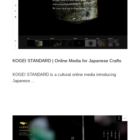
ホテル・旅館・温泉・銭湯・サウナ
旅行・観光・電車・航空会社
55
旅行・観光・電車・航空会社
アウトドア・キャンプ・登山
40
アウトドア・キャンプ・登山
スポーツ・スポーツ用品・トレーニング・ダイエット
71
スポーツ・スポーツ用品・トレーニング・ダイエット
ペット・トリミング
20
KOGEI STANDARD | Online Media for Japanese Crafts
ペット・トリミング
ウェディング・結婚
38
KOGEI STANDARD is a cultural online media introducing
Japanese ...
ウェディング・結婚
育児・ベイビー・玩具・絵本
27
育児・ベイビー・玩具・絵本
宗教・神社仏閣・禅・寺・神社
33
宗教・神社仏閣・禅・寺・神社
法律・監査・税理士・弁護士・司法書士・行政
29
法律・監査・税理士・弁護士・司法書士・行政
求人・採用・転職・就職・人材紹介
379