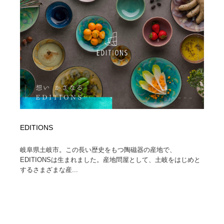
Drawing Software / お絵かきソフト・アプリ・ブラシ
ニュース・マガジン・メディア・SNS・YouTube
346
ニュース・マガジン・メディア・SNS・YouTube
EDITIONS
岐阜県土岐市。この長い歴史をもつ陶磁器の産地で、
EDITIONSは生まれました。産地問屋として、土岐をはじめと
するさまざまな産...