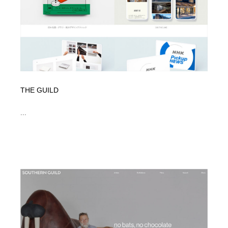
縫製・革製品・靴・鞄
55
縫製・革製品・靴・鞄
時計・腕時計
28
時計・腕時計
カメラ・レンズ
18
カメラ・レンズ
ジュエリー・装飾品
54
THE GUILD
ジュエリー・装飾品
おもちゃ・ホビー・ゲーム
35
...
おもちゃ・ホビー・ゲーム
アニメーション・キャラクターデザイン
23
アニメーション・キャラクターデザイン
建築・空間・工務店・内装・店舗・環境デザイン
276
建築・空間・工務店・内装・店舗・環境デザイン
建設・住宅・不動産・倉庫
197
建設・住宅・不動産・倉庫
オフィス・シェアオフィス・コワーキング・シェアス
46
ペース