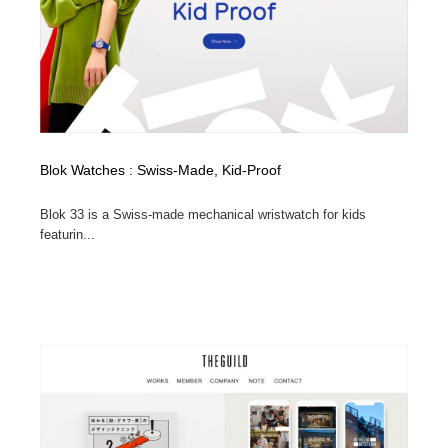
コーダー・エンジニア・デベロッパー
Javascript・WordPress・CSS・SEO・コーディング
97
Javascript・WordPress・CSS・SEO・コーディング
レンタルサーバー・クラウドサービス・ドメイン
10
レンタルサーバー・クラウドサービス・ドメイン
ネット通販・EC・オークション・フリマ
15
ネット通販・EC・オークション・フリマ
フリー素材・写真・モックアップ
41
Blok Watches : Swiss-Made, Kid-Proof
フリー素材・写真・モックアップ
3D・CG・モーションデザイン
20
Blok 33 is a Swiss-made mechanical wristwatch for kids
featurin...
3D・CG・モーションデザイン
眼鏡・コンタクトレンズ・サングラス
30
眼鏡・コンタクトレンズ・サングラス
プロダクト・インテリア
139
プロダクト・インテリア
ライフスタイル・家具・生活雑貨・家電
320
ライフスタイル・家具・生活雑貨・家電
ネオンサイン・ネオン菅・オリジナル
7
ネオンサイン・ネオン菅・オリジナル