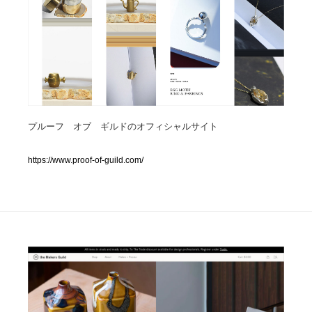
人気ランキング TOP100
業界別 登録Webサイト一覧
Web制作会社・プロダクション・デジタル
579
Web制作会社・プロダクション・デジタル
プルーフ オブ ギルドのオフィシャルサイト
フォトグラファー・カメラマン・写真
257
フォトグラファー・カメラマン・写真
https://www.proof-of-guild.com/
広告・マーケティング・PR・企画・プロデュース
182
広告・マーケティング・PR・企画・プロデュース
ブランディング・コンサルティング
151
ブランディング・コンサルティング
グラフィックデザイン・デザイン事務所
485
グラフィックデザイン・デザイン事務所
印刷・製本・包装・グッズ
43
印刷・製本・包装・グッズ
イラストレーター
160