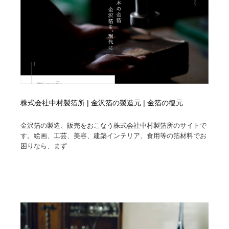
求人・採用・転職・就職・人材紹介
健康・医療・福祉・病院・歯医者・製薬・薬品
200
健康・医療・福祉・病院・歯医者・製薬・薬品
金融・銀行・投資・保険・M&A・商社
78
金融・銀行・投資・保険・M&A・商社
起業・事業支援・ボランティア・NPO
8
起業・事業支援・ボランティア・NPO
教育・スクール・保育・幼稚園・小中高・大学・専門学
173
校
株式会社中村製箔所 | 金沢箔の製造元 | 金箔の復元
教育・スクール・保育・幼稚園・小中高・大学・専門学
システム開発・IT・決済・アプリ・ソフトウェア
99
校
金沢箔の製造、販売をおこなう株式会社中村製箔所のサイトで
す。絵画、工芸、美容、建築インテリア、食用等の箔材料でお
システム開発・IT・決済・アプリ・ソフトウェア
テクノロジー・AI・人工知能・スマートホーム・オンラ
74
困りなら、まず...
イン
テクノロジー・AI・人工知能・スマートホーム・オンラ
日本伝統：着物・織物・舞踊・歌舞伎・茶道・華道・書
17
イン
道
日本伝統：着物・織物・舞踊・歌舞伎・茶道・華道・書
映画・アニメ・DVD・動画配信・放送・TV・ラジオ
65
道