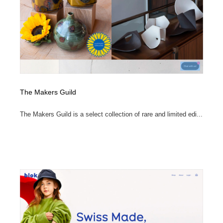
イラストレーター
コンテンツ・メディア制作会社
9
コンテンツ・メディア制作会社
フォント・フリーフォント / 書体
238
フォント・フリーフォント / 書体
レタリング・カリグラフィ・サイン・看板
31
レタリング・カリグラフィ・サイン・看板
編集・ライティング・コピーライター
19
The Makers Guild
編集・ライティング・コピーライター
スタイリスト・ヘア＆メークアップ・プロップ・セット
The Makers Guild is a select collection of rare and limited edi...
18
デザイン
スタイリスト・ヘア＆メークアップ・プロップ・セット
映像・クリエイター・プロダクション
164
デザイン
映像・クリエイター・プロダクション
撮影スタジオ・撮影用小物・背景ボード・リース・レン
20
タル
撮影スタジオ・撮影用小物・背景ボード・リース・レン
コーダー・エンジニア・デベロッパー
136
タル