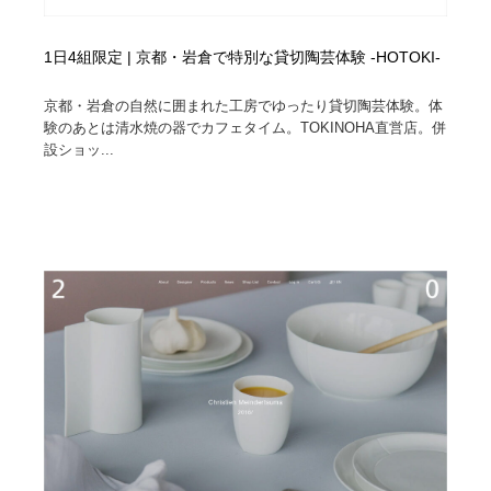
1日4組限定 | 京都・岩倉で特別な貸切陶芸体験 -HOTOKI-
京都・岩倉の自然に囲まれた工房でゆったり貸切陶芸体験。体
験のあとは清水焼の器でカフェタイム。TOKINOHA直営店。併
設ショッ...