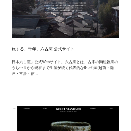
陶芸・窯・ガラス・木工・手工芸
材料：糸・布・紙・プラスチック・石・木材
38
材料：糸・布・紙・プラスチック・石・木材
工業・加工・技術・機械・電気
59
工業・加工・技術・機械・電気
宇宙
9
宇宙
日本の歴史・資料・伝統・将棋・囲碁
4
旅する、千年、六古窯 公式サイト
日本の歴史・資料・伝統・将棋・囲碁
動物園・水族館・公園・テーマパーク・アミューズメン
23
日本六古窯」公式Webサイト。六古窯とは、古来の陶磁器窯の
ト
うち中世から現在まで生産が続く代表的な6つの窯(越前・瀬
戸・常滑・信...
動物園・水族館・公園・テーマパーク・アミューズメン
書籍・本屋・出版・作家・小説家・脚本家
58
ト
書籍・本屋・出版・作家・小説家・脚本家
ヘアサロン・美容院・理髪店・エステ
60
ヘアサロン・美容院・理髪店・エステ
自動車・船・飛行機・交通・自転車
71
自動車・船・飛行機・交通・自転車
ホテル・旅館・温泉・銭湯・サウナ
149