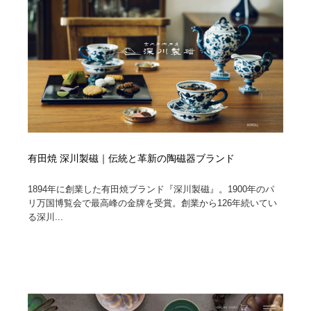
映画・アニメ・DVD・動画配信・放送・TV・ラジオ
音楽・アーティスト・楽器・舞台・演劇・ミュージカ
152
ル・ダンス
音楽・アーティスト・楽器・舞台・演劇・ミュージカ
芸能人・俳優・女優・タレント・モデル・芸能事務所
42
ル・ダンス
芸能人・俳優・女優・タレント・モデル・芸能事務所
キャンペーン・イベント・ワークショップ・コンペティ
77
ション
キャンペーン・イベント・ワークショップ・コンペティ
マッチングサービス
22
ション
有田焼 深川製磁｜伝統と革新の陶磁器ブランド
マッチングサービス
アート・芸術・美術館・美術展・博物館・ギャラリー
383
1894年に創業した有田焼ブランド『深川製磁』。1900年のパ
アート・芸術・美術館・美術展・博物館・ギャラリー
鉛筆画・木炭画・デッサン・クロッキー
15
リ万国博覧会で最高峰の金牌を受賞。創業から126年続いてい
る深川...
鉛筆画・木炭画・デッサン・クロッキー
グラフィティ・Graffiti・ストリートアート
4
グラフィティ・Graffiti・ストリートアート
GWD スタッフお気に入り
201
GWD スタッフお気に入り
Drawing Software / お絵かきソフト・アプリ・ブラシ
11