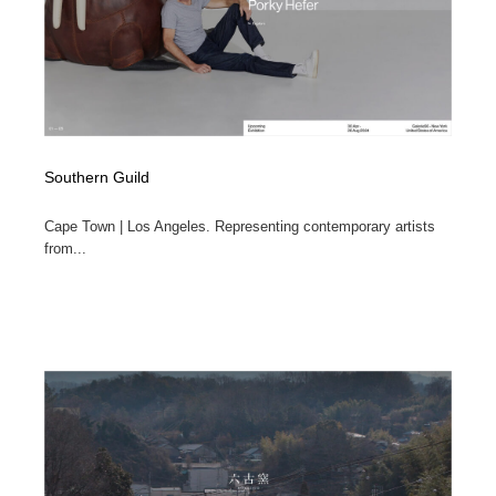
オフィス・シェアオフィス・コワーキング・シェアス
商業施設・商業ビル
33
ペース
商業施設・商業ビル
携帯電話・通信・サービス
15
携帯電話・通信・サービス
ファッション・洋服
511
ファッション・洋服
コスメ・化粧品・石鹸・シャンプー・ヘアケア・香水
220
Southern Guild
Cape Town | Los Angeles. Representing contemporary artists
コスメ・化粧品・石鹸・シャンプー・ヘアケア・香水
農業・林業・漁業・畜産・鉱業・燃料
54
from...
農業・林業・漁業・畜産・鉱業・燃料
食品・飲料・酒・菓子
444
食品・飲料・酒・菓子
飲食・レストラン・カフェ
181
飲食・レストラン・カフェ
植物・花・ガーデニング・造園
42
植物・花・ガーデニング・造園
陶芸・窯・ガラス・木工・手工芸
34