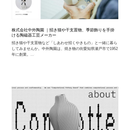
株式会社中外陶園 ｜招き猫や干支置物、季節飾りを手掛
ける陶磁器工芸メーカー
招き猫や干支置物など「しあわせ招くやきもの」と一緒に暮ら
してみませんか。中外陶園は、焼き物の街愛知県瀬戸市で1952
年に創業。...