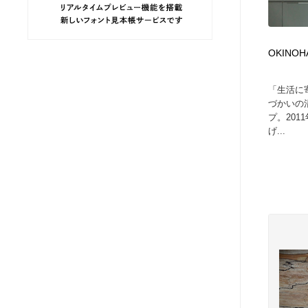
ヘアサロン・美容院・理髪店・エステ
旅行・観光・電車・航空会社
55
OKINOHA
旅行・観光・電車・航空会社
ペット・トリミング
20
「生活に
ペット・トリミング
宗教・神社仏閣・禅・寺・神社
33
づかいの
プ。20
げ...
宗教・神社仏閣・禅・寺・神社
健康・医療・福祉・病院・歯医者・製薬・薬品
200
健康・医療・福祉・病院・歯医者・製薬・薬品
教育・スクール・保育・幼稚園・小中高・大学・専門学校
173
教育・スクール・保育・幼稚園・小中高・大学・専門学校
日本伝統：着物・織物・舞踊・歌舞伎・茶道・華道・書道
17
日本伝統：着物・織物・舞踊・歌舞伎・茶道・華道・書道
芸能人・俳優・女優・タレント・モデル・芸能事務所
42
芸能人・俳優・女優・タレント・モデル・芸能事務所
アート・芸術・美術館・美術展・博物館・ギャラリー
383