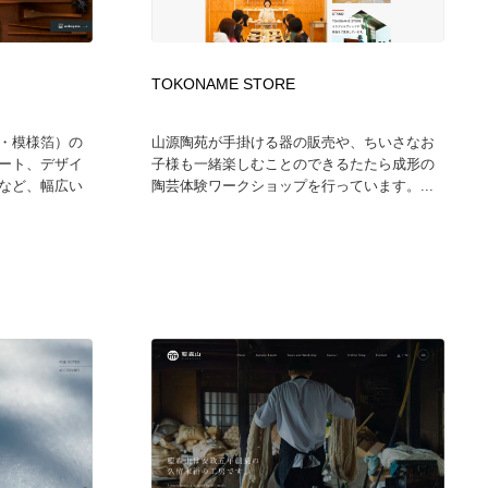
ホテル・旅館・温泉・銭湯・サウナ
スポーツ・スポーツ用品・トレーニング・ダイエット
71
O
TOKONAME STORE
スポーツ・スポーツ用品・トレーニング・ダイエット
育児・ベイビー・玩具・絵本
27
・模様箔）の
山源陶苑が手掛ける器の販売や、ちいさなお
育児・ベイビー・玩具・絵本
求人・採用・転職・就職・人材紹介
379
ート、デザイ
子様も一緒楽しむことのできるたたら成形の
など、幅広い
陶芸体験ワークショップを行っています。...
求人・採用・転職・就職・人材紹介
起業・事業支援・ボランティア・NPO
8
起業・事業支援・ボランティア・NPO
テクノロジー・AI・人工知能・スマートホーム・オンライン
74
テクノロジー・AI・人工知能・スマートホーム・オンライン
音楽・アーティスト・楽器・舞台・演劇・ミュージカル・ダ
152
ンス
音楽・アーティスト・楽器・舞台・演劇・ミュージカル・ダ
マッチングサービス
22
ンス
マッチングサービス
グラフィティ・Graffiti・ストリートアート
4