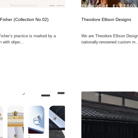
Fisher (Collection No.02)
Theodore Ellison Designs
isher’s practice is marked by a
We are Theodore Ellison Design
n with objec...
nationally-renowned custom m..