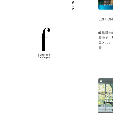
縫製・革製品・靴・鞄
ジュエリー・装飾品
54
EDITION
ジュエリー・装飾品
建築・空間・工務店・内装・店舗・環境デザイン
276
岐阜県土
建築・空間・工務店・内装・店舗・環境デザイン
商業施設・商業ビル
33
産地で、E
屋として
産...
商業施設・商業ビル
コスメ・化粧品・石鹸・シャンプー・ヘアケア・香水
220
コスメ・化粧品・石鹸・シャンプー・ヘアケア・香水
飲食・レストラン・カフェ
182
飲食・レストラン・カフェ
材料：糸・布・紙・プラスチック・石・木材
38
材料：糸・布・紙・プラスチック・石・木材
日本の歴史・資料・伝統・将棋・囲碁
4
日本の歴史・資料・伝統・将棋・囲碁
ヘアサロン・美容院・理髪店・エステ
60