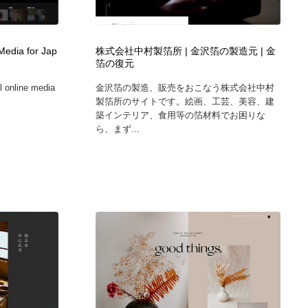
広告・マーケティング・PR・企画・プロデュース
印刷・製本・包装・グッズ
43
edia for Jap
株式会社中村製箔所 | 金沢箔の製造元 | 金
箔の復元
印刷・製本・包装・グッズ
フォント・フリーフォント / 書体
238
 online media
金沢箔の製造、販売をおこなう株式会社中村
製箔所のサイトです。絵画、工芸、美容、建
フォント・フリーフォント / 書体
スタイリスト・ヘア＆メークアップ・プロップ・セットデザ
18
築インテリア、食用等の箔材料でお困りな
イン
ら、まず...
スタイリスト・ヘア＆メークアップ・プロップ・セットデザ
コーダー・エンジニア・デベロッパー
136
イン
コーダー・エンジニア・デベロッパー
ネット通販・EC・オークション・フリマ
15
ネット通販・EC・オークション・フリマ
眼鏡・コンタクトレンズ・サングラス
30
眼鏡・コンタクトレンズ・サングラス
ネオンサイン・ネオン菅・オリジナル
7
ネオンサイン・ネオン菅・オリジナル
カメラ・レンズ
18