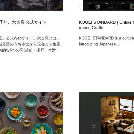
フォトグラファー・カメラマン・写真
グラフィックデザイン・デザイン事務所
485
千年、六古窯 公式サイト
KOGEI STANDARD | Online M
anese Crafts
グラフィックデザイン・デザイン事務所
コンテンツ・メディア制作会社
9
窯」公式Webサイト。六古窯とは、
KOGEI STANDARD is a cultural
磁器窯のうち中世から現在まで生産
introducing Japanese ...
コンテンツ・メディア制作会社
編集・ライティング・コピーライター
19
表的な6つの窯(越前・瀬戸・常滑・
編集・ライティング・コピーライター
撮影スタジオ・撮影用小物・背景ボード・リース・レンタル
20
撮影スタジオ・撮影用小物・背景ボード・リース・レンタル
レンタルサーバー・クラウドサービス・ドメイン
10
レンタルサーバー・クラウドサービス・ドメイン
3D・CG・モーションデザイン
21
3D・CG・モーションデザイン
ライフスタイル・家具・生活雑貨・家電
320
ライフスタイル・家具・生活雑貨・家電
時計・腕時計
28