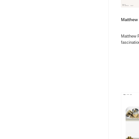
Matthew 
Matthew F
fascinatio