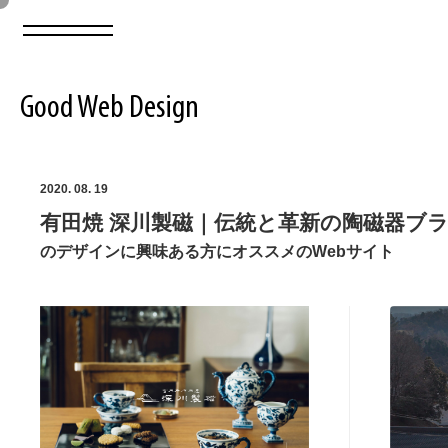
Good Web Design
2026年08月09日の登録サイト数は8551件です
2020. 08. 19
有田焼 深川製磁｜伝統と革新の陶磁器ブ
登録Webサイト全一覧
8551
のデザインに興味ある方にオススメのWebサイト
登録Webサイト全一覧!
ABOUT
ABOUT
業界別 登録Webサイト一覧
Web制作会社・プロダクション・デジタル
579