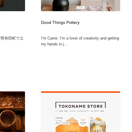
カメラ・レンズ
アニメーション・キャラクターデザイン
23
Good Things Pottery
アニメーション・キャラクターデザイン
オフィス・シェアオフィス・コワーキング・シェアスペース
46
賀県有田町で土
I’m Carrie. I’m a lover of creativity and getting
オフィス・シェアオフィス・コワーキング・シェアスペース
ファッション・洋服
511
my hands in j...
ファッション・洋服
食品・飲料・酒・菓子
444
食品・飲料・酒・菓子
陶芸・窯・ガラス・木工・手工芸
34
陶芸・窯・ガラス・木工・手工芸
宇宙
9
宇宙
書籍・本屋・出版・作家・小説家・脚本家
58
書籍・本屋・出版・作家・小説家・脚本家
ホテル・旅館・温泉・銭湯・サウナ
149