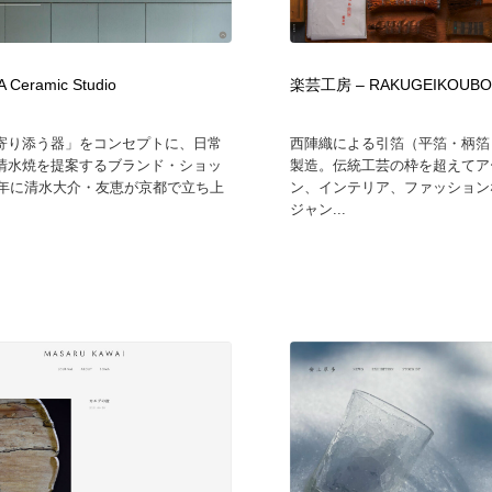
自動車・船・飛行機・交通・自転車
アウトドア・キャンプ・登山
40
 Ceramic Studio
楽芸工房 – RAKUGEIKOUB
アウトドア・キャンプ・登山
ウェディング・結婚
38
寄り添う器」をコンセプトに、日常
西陣織による引箔（平箔・柄箔
ウェディング・結婚
法律・監査・税理士・弁護士・司法書士・行政
29
清水焼を提案するブランド・ショッ
製造。伝統工芸の枠を超えてア
11年に清水大介・友恵が京都で立ち上
ン、インテリア、ファッション
ジャン...
法律・監査・税理士・弁護士・司法書士・行政
金融・銀行・投資・保険・M&A・商社
78
金融・銀行・投資・保険・M&A・商社
システム開発・IT・決済・アプリ・ソフトウェア
99
システム開発・IT・決済・アプリ・ソフトウェア
映画・アニメ・DVD・動画配信・放送・TV・ラジオ
65
映画・アニメ・DVD・動画配信・放送・TV・ラジオ
キャンペーン・イベント・ワークショップ・コンペティショ
77
ン
キャンペーン・イベント・ワークショップ・コンペティショ
鉛筆画・木炭画・デッサン・クロッキー
15
ン