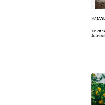
アート・芸術・美術館・美術展・博物館・ギャラリー
GWD スタッフお気に入り
201
GWD スタッフお気に入り
MASARU
The offic
Japanese 