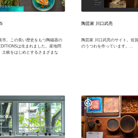
時計・腕時計
おもちゃ・ホビー・ゲーム
35
S
陶芸家 川口武亮
おもちゃ・ホビー・ゲーム
建設・住宅・不動産・倉庫
197
岐市。この長い歴史をもつ陶磁器の
陶芸家 川口武亮のサイト。佐
建設・住宅・不動産・倉庫
携帯電話・通信・サービス
15
DITIONSは生まれました。産地問
のうつわを作っています。...
、土岐をはじめとするさまざまな
携帯電話・通信・サービス
農業・林業・漁業・畜産・鉱業・燃料
54
農業・林業・漁業・畜産・鉱業・燃料
植物・花・ガーデニング・造園
42
植物・花・ガーデニング・造園
工業・加工・技術・機械・電気
59
工業・加工・技術・機械・電気
動物園・水族館・公園・テーマパーク・アミューズメント
23
動物園・水族館・公園・テーマパーク・アミューズメント
自動車・船・飛行機・交通・自転車
71