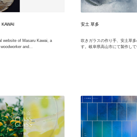
鉛筆画・木炭画・デッサン・クロッキー
Drawing Software / お絵かきソフト・アプリ・ブラシ
11
Drawing Software / お絵かきソフト・アプリ・ブラシ
 KAWAI
安土 草多
ial website of Masaru Kawai, a
吹きガラスの作り手、安土草多
woodworker and...
す。岐阜県高山市にて製作してい