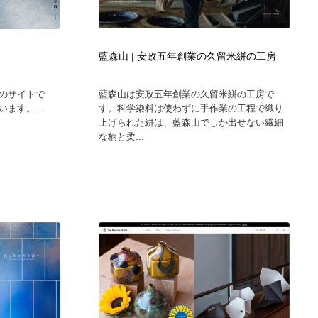
グラフィティ・Graffiti・ストリートアート
ニュース・マガジン・メディア・SNS・YouTube
346
ニュース・マガジン・メディア・SNS・YouTube
藍森山 | 安政五年創業の久留米絣の工房
のサイトで
藍森山は安政五年創業の久留米絣の工房で
ます。...
す。科学染料は使わずに手作業の工程で織り
上げられた絣は、藍森山でしか出せない繊細
な柄と柔...