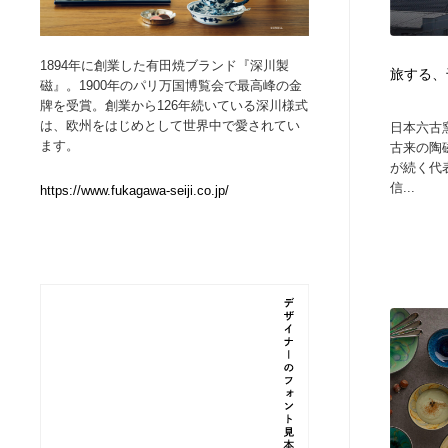
Web制作会社・プロダクション・デジタル
ブランディング・コンサルティング
151
1894年に創業した有田焼ブランド『深川製
旅する、
磁』。1900年のパリ万国博覧会で最高峰の金
ブランディング・コンサルティング
イラストレーター
160
牌を受賞。創業から126年続いている深川様式
は、欧州をはじめとして世界中で愛されてい
日本六古
ます。
古来の陶
イラストレーター
レタリング・カリグラフィ・サイン・看板
31
が続く代
信...
https://www.fukagawa-seiji.co.jp/
レタリング・カリグラフィ・サイン・看板
映像・クリエイター・プロダクション
164
映像・クリエイター・プロダクション
Javascript・WordPress・CSS・SEO・コーディング
97
Javascript・WordPress・CSS・SEO・コーディング
フリー素材・写真・モックアップ
41
フリー素材・写真・モックアップ
プロダクト・インテリア
139
プロダクト・インテリア
縫製・革製品・靴・鞄
55