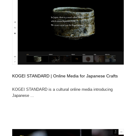
コーダー・エンジニア・デベロッパー
Javascript・WordPress・CSS・SEO・コーディング
97
Javascript・WordPress・CSS・SEO・コーディング
レンタルサーバー・クラウドサービス・ドメイン
10
レンタルサーバー・クラウドサービス・ドメイン
ネット通販・EC・オークション・フリマ
15
ネット通販・EC・オークション・フリマ
フリー素材・写真・モックアップ
41
フリー素材・写真・モックアップ
3D・CG・モーションデザイン
20
KOGEI STANDARD | Online Media for Japanese Crafts
3D・CG・モーションデザイン
眼鏡・コンタクトレンズ・サングラス
30
KOGEI STANDARD is a cultural online media introducing
眼鏡・コンタクトレンズ・サングラス
プロダクト・インテリア
139
Japanese ...
プロダクト・インテリア
ライフスタイル・家具・生活雑貨・家電
320
ライフスタイル・家具・生活雑貨・家電
ネオンサイン・ネオン菅・オリジナル
7
ネオンサイン・ネオン菅・オリジナル