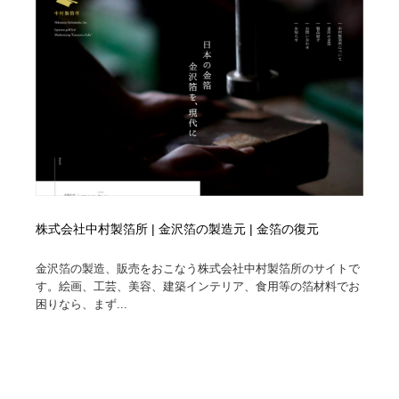
縫製・革製品・靴・鞄
55
縫製・革製品・靴・鞄
時計・腕時計
28
時計・腕時計
カメラ・レンズ
18
カメラ・レンズ
ジュエリー・装飾品
54
ジュエリー・装飾品
おもちゃ・ホビー・ゲーム
35
おもちゃ・ホビー・ゲーム
アニメーション・キャラクターデザイン
23
株式会社中村製箔所 | 金沢箔の製造元 | 金箔の復元
アニメーション・キャラクターデザイン
建築・空間・工務店・内装・店舗・環境デザイン
276
金沢箔の製造、販売をおこなう株式会社中村製箔所のサイトで
す。絵画、工芸、美容、建築インテリア、食用等の箔材料でお
困りなら、まず...
建築・空間・工務店・内装・店舗・環境デザイン
建設・住宅・不動産・倉庫
197
建設・住宅・不動産・倉庫
オフィス・シェアオフィス・コワーキング・シェアス
46
ペース