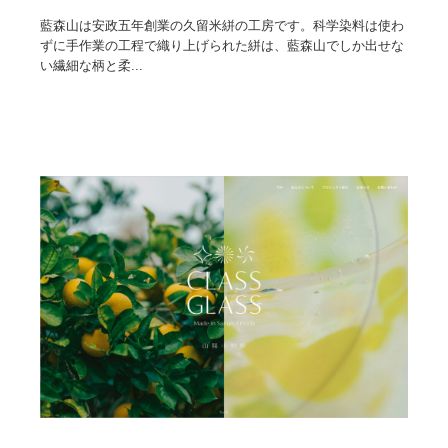
藍森山は安政五年創業の久留米絣の工房です。科学染料は使わ
ずに手作業の工程で織り上げられた絣は、藍森山でしか出せな
い繊細な柄と柔...