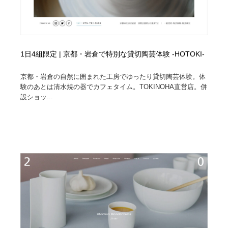
1日4組限定 | 京都・岩倉で特別な貸切陶芸体験 -HOTOKI-
京都・岩倉の自然に囲まれた工房でゆったり貸切陶芸体験。体
験のあとは清水焼の器でカフェタイム。TOKINOHA直営店。併
設ショッ...