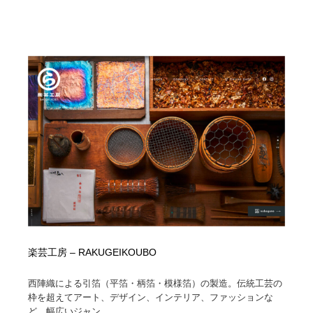
Drawing Software / お絵かきソフト・アプリ・ブラシ
ニュース・マガジン・メディア・SNS・YouTube
346
ニュース・マガジン・メディア・SNS・YouTube
楽芸工房 – RAKUGEIKOUBO
西陣織による引箔（平箔・柄箔・模様箔）の製造。伝統工芸の
枠を超えてアート、デザイン、インテリア、ファッションな
ど、幅広いジャン...