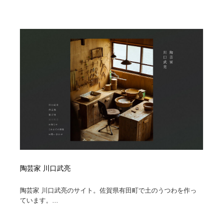
ホテル・旅館・温泉・銭湯・サウナ
旅行・観光・電車・航空会社
55
旅行・観光・電車・航空会社
アウトドア・キャンプ・登山
40
アウトドア・キャンプ・登山
スポーツ・スポーツ用品・トレーニング・ダイエット
71
スポーツ・スポーツ用品・トレーニング・ダイエット
ペット・トリミング
20
ペット・トリミング
ウェディング・結婚
38
ウェディング・結婚
育児・ベイビー・玩具・絵本
27
育児・ベイビー・玩具・絵本
宗教・神社仏閣・禅・寺・神社
33
陶芸家 川口武亮
宗教・神社仏閣・禅・寺・神社
法律・監査・税理士・弁護士・司法書士・行政
29
陶芸家 川口武亮のサイト。佐賀県有田町で土のうつわを作っ
ています。...
法律・監査・税理士・弁護士・司法書士・行政
求人・採用・転職・就職・人材紹介
379