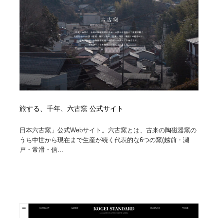
イラストレーター
コンテンツ・メディア制作会社
9
コンテンツ・メディア制作会社
フォント・フリーフォント / 書体
238
フォント・フリーフォント / 書体
レタリング・カリグラフィ・サイン・看板
31
レタリング・カリグラフィ・サイン・看板
編集・ライティング・コピーライター
19
編集・ライティング・コピーライター
スタイリスト・ヘア＆メークアップ・プロップ・セット
旅する、千年、六古窯 公式サイト
18
デザイン
日本六古窯」公式Webサイト。六古窯とは、古来の陶磁器窯の
うち中世から現在まで生産が続く代表的な6つの窯(越前・瀬
スタイリスト・ヘア＆メークアップ・プロップ・セット
映像・クリエイター・プロダクション
164
デザイン
戸・常滑・信...
映像・クリエイター・プロダクション
撮影スタジオ・撮影用小物・背景ボード・リース・レン
20
タル
撮影スタジオ・撮影用小物・背景ボード・リース・レン
コーダー・エンジニア・デベロッパー
136
タル