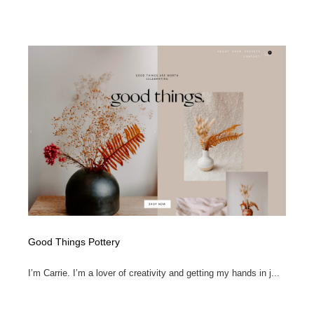
求人・採用・転職・就職・人材紹介
健康・医療・福祉・病院・歯医者・製薬・薬品
200
健康・医療・福祉・病院・歯医者・製薬・薬品
金融・銀行・投資・保険・M&A・商社
78
金融・銀行・投資・保険・M&A・商社
起業・事業支援・ボランティア・NPO
8
起業・事業支援・ボランティア・NPO
教育・スクール・保育・幼稚園・小中高・大学・専門学
173
校
教育・スクール・保育・幼稚園・小中高・大学・専門学
システム開発・IT・決済・アプリ・ソフトウェア
99
校
システム開発・IT・決済・アプリ・ソフトウェア
テクノロジー・AI・人工知能・スマートホーム・オンラ
74
イン
テクノロジー・AI・人工知能・スマートホーム・オンラ
日本伝統：着物・織物・舞踊・歌舞伎・茶道・華道・書
Good Things Pottery
17
イン
道
I’m Carrie. I’m a lover of creativity and getting my hands in j...
日本伝統：着物・織物・舞踊・歌舞伎・茶道・華道・書
映画・アニメ・DVD・動画配信・放送・TV・ラジオ
65
道