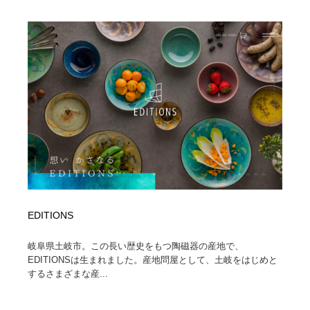
陶芸・窯・ガラス・木工・手工芸
材料：糸・布・紙・プラスチック・石・木材
38
材料：糸・布・紙・プラスチック・石・木材
工業・加工・技術・機械・電気
59
工業・加工・技術・機械・電気
宇宙
9
宇宙
日本の歴史・資料・伝統・将棋・囲碁
4
日本の歴史・資料・伝統・将棋・囲碁
動物園・水族館・公園・テーマパーク・アミューズメン
23
ト
動物園・水族館・公園・テーマパーク・アミューズメン
書籍・本屋・出版・作家・小説家・脚本家
58
ト
EDITIONS
書籍・本屋・出版・作家・小説家・脚本家
ヘアサロン・美容院・理髪店・エステ
60
岐阜県土岐市。この長い歴史をもつ陶磁器の産地で、
ヘアサロン・美容院・理髪店・エステ
自動車・船・飛行機・交通・自転車
71
EDITIONSは生まれました。産地問屋として、土岐をはじめと
するさまざまな産...
自動車・船・飛行機・交通・自転車
ホテル・旅館・温泉・銭湯・サウナ
149