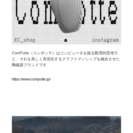
人気ランキング TOP100
業界別 登録Webサイト一覧
Web制作会社・プロダクション・デジタル
579
ComPotte（コンポッテ）はコンピュータを操る数理的思考力
Web制作会社・プロダクション・デジタル
フォトグラファー・カメラマン・写真
257
と、それを美しく具現化するクラフトマンシップを融合させた
陶磁器ブランドです
フォトグラファー・カメラマン・写真
広告・マーケティング・PR・企画・プロデュース
182
https://www.compotte.jp/
広告・マーケティング・PR・企画・プロデュース
ブランディング・コンサルティング
151
ブランディング・コンサルティング
グラフィックデザイン・デザイン事務所
485
グラフィックデザイン・デザイン事務所
印刷・製本・包装・グッズ
43
印刷・製本・包装・グッズ
イラストレーター
160