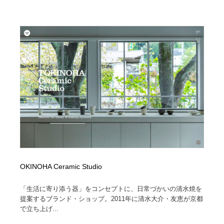
映画・アニメ・DVD・動画配信・放送・TV・ラジオ
音楽・アーティスト・楽器・舞台・演劇・ミュージカ
152
ル・ダンス
音楽・アーティスト・楽器・舞台・演劇・ミュージカ
芸能人・俳優・女優・タレント・モデル・芸能事務所
42
ル・ダンス
芸能人・俳優・女優・タレント・モデル・芸能事務所
キャンペーン・イベント・ワークショップ・コンペティ
77
ション
キャンペーン・イベント・ワークショップ・コンペティ
マッチングサービス
22
ション
マッチングサービス
アート・芸術・美術館・美術展・博物館・ギャラリー
383
アート・芸術・美術館・美術展・博物館・ギャラリー
鉛筆画・木炭画・デッサン・クロッキー
15
OKINOHA Ceramic Studio
鉛筆画・木炭画・デッサン・クロッキー
グラフィティ・Graffiti・ストリートアート
4
「生活に寄り添う器」をコンセプトに、日常づかいの清水焼を
グラフィティ・Graffiti・ストリートアート
GWD スタッフお気に入り
201
提案するブランド・ショップ。2011年に清水大介・友恵が京都
で立ち上げ...
GWD スタッフお気に入り
Drawing Software / お絵かきソフト・アプリ・ブラシ
11