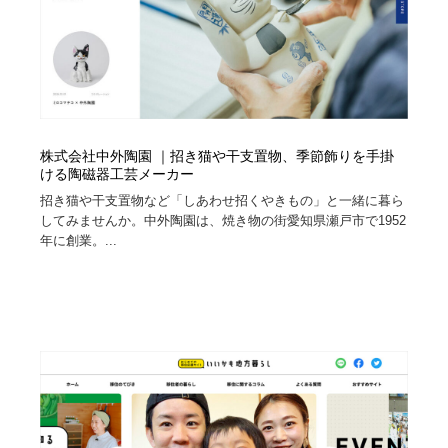
株式会社中外陶園 ｜招き猫や干支置物、季節飾りを手掛
ける陶磁器工芸メーカー
招き猫や干支置物など「しあわせ招くやきもの」と一緒に暮ら
してみませんか。中外陶園は、焼き物の街愛知県瀬戸市で1952
年に創業。...