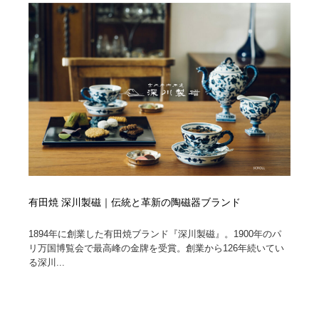
オフィス・シェアオフィス・コワーキング・シェアス
商業施設・商業ビル
33
ペース
商業施設・商業ビル
携帯電話・通信・サービス
15
携帯電話・通信・サービス
ファッション・洋服
511
ファッション・洋服
コスメ・化粧品・石鹸・シャンプー・ヘアケア・香水
220
コスメ・化粧品・石鹸・シャンプー・ヘアケア・香水
農業・林業・漁業・畜産・鉱業・燃料
54
農業・林業・漁業・畜産・鉱業・燃料
食品・飲料・酒・菓子
444
有田焼 深川製磁｜伝統と革新の陶磁器ブランド
食品・飲料・酒・菓子
飲食・レストラン・カフェ
181
1894年に創業した有田焼ブランド『深川製磁』。1900年のパ
リ万国博覧会で最高峰の金牌を受賞。創業から126年続いてい
飲食・レストラン・カフェ
植物・花・ガーデニング・造園
42
る深川...
植物・花・ガーデニング・造園
陶芸・窯・ガラス・木工・手工芸
34