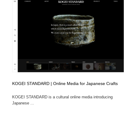
コーダー・エンジニア・デベロッパー
Javascript・WordPress・CSS・SEO・コーディング
97
Javascript・WordPress・CSS・SEO・コーディング
レンタルサーバー・クラウドサービス・ドメイン
10
レンタルサーバー・クラウドサービス・ドメイン
ネット通販・EC・オークション・フリマ
15
ネット通販・EC・オークション・フリマ
フリー素材・写真・モックアップ
41
フリー素材・写真・モックアップ
3D・CG・モーションデザイン
20
3D・CG・モーションデザイン
眼鏡・コンタクトレンズ・サングラス
30
KOGEI STANDARD | Online Media for Japanese Crafts
眼鏡・コンタクトレンズ・サングラス
プロダクト・インテリア
139
KOGEI STANDARD is a cultural online media introducing
Japanese ...
プロダクト・インテリア
ライフスタイル・家具・生活雑貨・家電
319
ライフスタイル・家具・生活雑貨・家電
ネオンサイン・ネオン菅・オリジナル
7
ネオンサイン・ネオン菅・オリジナル