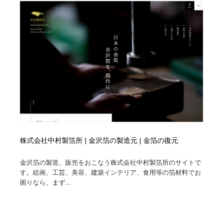
縫製・革製品・靴・鞄
55
縫製・革製品・靴・鞄
時計・腕時計
28
時計・腕時計
カメラ・レンズ
18
カメラ・レンズ
ジュエリー・装飾品
54
ジュエリー・装飾品
おもちゃ・ホビー・ゲーム
35
おもちゃ・ホビー・ゲーム
アニメーション・キャラクターデザイン
23
株式会社中村製箔所 | 金沢箔の製造元 | 金箔の復元
アニメーション・キャラクターデザイン
建築・空間・工務店・内装・店舗・環境デザイン
276
金沢箔の製造、販売をおこなう株式会社中村製箔所のサイトで
建築・空間・工務店・内装・店舗・環境デザイン
建設・住宅・不動産・倉庫
197
す。絵画、工芸、美容、建築インテリア、食用等の箔材料でお
困りなら、まず...
建設・住宅・不動産・倉庫
オフィス・シェアオフィス・コワーキング・シェアス
46
ペース