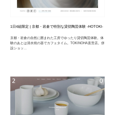
1日4組限定 | 京都・岩倉で特別な貸切陶芸体験 -HOTOKI-
京都・岩倉の自然に囲まれた工房でゆったり貸切陶芸体験。体
験のあとは清水焼の器でカフェタイム。TOKINOHA直営店。併
設ショッ...