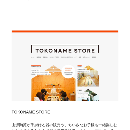
Drawing Software / お絵かきソフト・アプリ・ブラシ
ニュース・マガジン・メディア・SNS・YouTube
346
ニュース・マガジン・メディア・SNS・YouTube
TOKONAME STORE
山源陶苑が手掛ける器の販売や、ちいさなお子様も一緒楽しむ