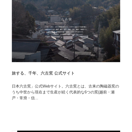
イラストレーター
コンテンツ・メディア制作会社
9
コンテンツ・メディア制作会社
フォント・フリーフォント / 書体
238
フォント・フリーフォント / 書体
レタリング・カリグラフィ・サイン・看板
31
レタリング・カリグラフィ・サイン・看板
編集・ライティング・コピーライター
19
編集・ライティング・コピーライター
スタイリスト・ヘア＆メークアップ・プロップ・セット
18
デザイン
旅する、千年、六古窯 公式サイト
スタイリスト・ヘア＆メークアップ・プロップ・セット
映像・クリエイター・プロダクション
164
日本六古窯」公式Webサイト。六古窯とは、古来の陶磁器窯の
デザイン
うち中世から現在まで生産が続く代表的な6つの窯(越前・瀬
戸・常滑・信...
映像・クリエイター・プロダクション
撮影スタジオ・撮影用小物・背景ボード・リース・レン
20
タル
撮影スタジオ・撮影用小物・背景ボード・リース・レン
コーダー・エンジニア・デベロッパー
136
タル