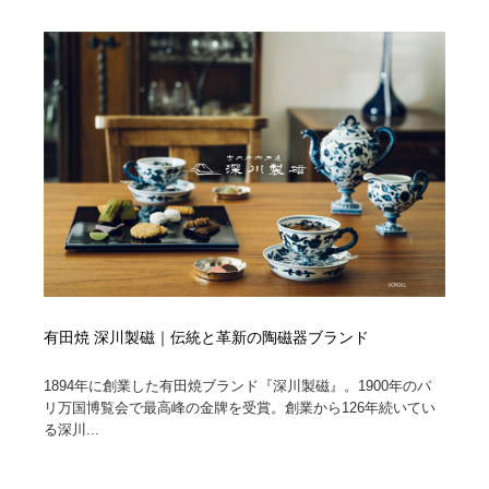
オフィス・シェアオフィス・コワーキング・シェアス
商業施設・商業ビル
33
ペース
商業施設・商業ビル
携帯電話・通信・サービス
15
携帯電話・通信・サービス
ファッション・洋服
511
ファッション・洋服
コスメ・化粧品・石鹸・シャンプー・ヘアケア・香水
220
コスメ・化粧品・石鹸・シャンプー・ヘアケア・香水
農業・林業・漁業・畜産・鉱業・燃料
54
農業・林業・漁業・畜産・鉱業・燃料
食品・飲料・酒・菓子
444
食品・飲料・酒・菓子
飲食・レストラン・カフェ
181
有田焼 深川製磁｜伝統と革新の陶磁器ブランド
飲食・レストラン・カフェ
1894年に創業した有田焼ブランド『深川製磁』。1900年のパ
植物・花・ガーデニング・造園
42
リ万国博覧会で最高峰の金牌を受賞。創業から126年続いてい
る深川...
植物・花・ガーデニング・造園
陶芸・窯・ガラス・木工・手工芸
34