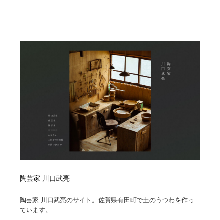
ホテル・旅館・温泉・銭湯・サウナ
旅行・観光・電車・航空会社
55
旅行・観光・電車・航空会社
アウトドア・キャンプ・登山
40
アウトドア・キャンプ・登山
スポーツ・スポーツ用品・トレーニング・ダイエット
71
スポーツ・スポーツ用品・トレーニング・ダイエット
ペット・トリミング
20
ペット・トリミング
ウェディング・結婚
38
ウェディング・結婚
育児・ベイビー・玩具・絵本
27
育児・ベイビー・玩具・絵本
宗教・神社仏閣・禅・寺・神社
33
宗教・神社仏閣・禅・寺・神社
法律・監査・税理士・弁護士・司法書士・行政
29
陶芸家 川口武亮
法律・監査・税理士・弁護士・司法書士・行政
求人・採用・転職・就職・人材紹介
379
陶芸家 川口武亮のサイト。佐賀県有田町で土のうつわを作っ
ています。...