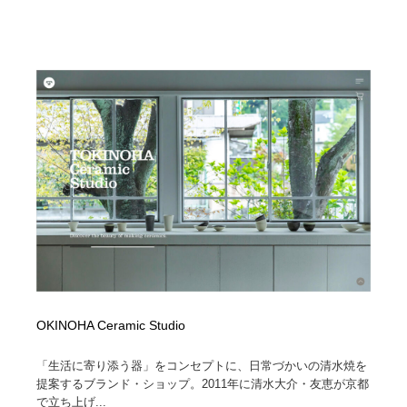
映画・アニメ・DVD・動画配信・放送・TV・ラジオ
音楽・アーティスト・楽器・舞台・演劇・ミュージカ
152
ル・ダンス
音楽・アーティスト・楽器・舞台・演劇・ミュージカ
芸能人・俳優・女優・タレント・モデル・芸能事務所
42
ル・ダンス
芸能人・俳優・女優・タレント・モデル・芸能事務所
キャンペーン・イベント・ワークショップ・コンペティ
77
ション
キャンペーン・イベント・ワークショップ・コンペティ
マッチングサービス
22
ション
マッチングサービス
アート・芸術・美術館・美術展・博物館・ギャラリー
383
アート・芸術・美術館・美術展・博物館・ギャラリー
鉛筆画・木炭画・デッサン・クロッキー
15
鉛筆画・木炭画・デッサン・クロッキー
グラフィティ・Graffiti・ストリートアート
4
OKINOHA Ceramic Studio
グラフィティ・Graffiti・ストリートアート
GWD スタッフお気に入り
201
「生活に寄り添う器」をコンセプトに、日常づかいの清水焼を
提案するブランド・ショップ。2011年に清水大介・友恵が京都
GWD スタッフお気に入り
Drawing Software / お絵かきソフト・アプリ・ブラシ
11
で立ち上げ...