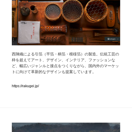
人気ランキング TOP100
業界別 登録Webサイト一覧
Web制作会社・プロダクション・デジタル
579
Web制作会社・プロダクション・デジタル
フォトグラファー・カメラマン・写真
257
西陣織による引箔（平箔・柄箔・模様箔）の製造。伝統工芸の
枠を超えてアート、デザイン、インテリア、ファッションな
ど、幅広いジャンルと接点をつくりながら、国内外のマーケッ
フォトグラファー・カメラマン・写真
広告・マーケティング・PR・企画・プロデュース
182
トに向けて革新的なデザインも提案しています。
広告・マーケティング・PR・企画・プロデュース
ブランディング・コンサルティング
151
https://rakugei.jp/
ブランディング・コンサルティング
グラフィックデザイン・デザイン事務所
485
グラフィックデザイン・デザイン事務所
印刷・製本・包装・グッズ
43
印刷・製本・包装・グッズ
イラストレーター
160