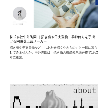
株式会社中外陶園 ｜招き猫や干支置物、季節飾りを手掛
ける陶磁器工芸メーカー
招き猫や干支置物など「しあわせ招くやきもの」と一緒に暮ら
してみませんか。中外陶園は、焼き物の街愛知県瀬戸市で1952
年に創業。...