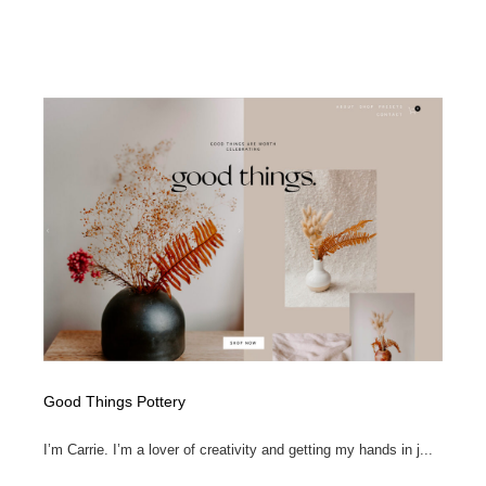
求人・採用・転職・就職・人材紹介
健康・医療・福祉・病院・歯医者・製薬・薬品
200
健康・医療・福祉・病院・歯医者・製薬・薬品
金融・銀行・投資・保険・M&A・商社
78
金融・銀行・投資・保険・M&A・商社
起業・事業支援・ボランティア・NPO
8
起業・事業支援・ボランティア・NPO
教育・スクール・保育・幼稚園・小中高・大学・専門学
173
校
教育・スクール・保育・幼稚園・小中高・大学・専門学
システム開発・IT・決済・アプリ・ソフトウェア
99
校
システム開発・IT・決済・アプリ・ソフトウェア
テクノロジー・AI・人工知能・スマートホーム・オンラ
74
イン
テクノロジー・AI・人工知能・スマートホーム・オンラ
日本伝統：着物・織物・舞踊・歌舞伎・茶道・華道・書
17
イン
道
Good Things Pottery
日本伝統：着物・織物・舞踊・歌舞伎・茶道・華道・書
映画・アニメ・DVD・動画配信・放送・TV・ラジオ
65
I’m Carrie. I’m a lover of creativity and getting my hands in j...
道