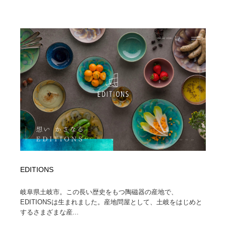
陶芸・窯・ガラス・木工・手工芸
材料：糸・布・紙・プラスチック・石・木材
38
材料：糸・布・紙・プラスチック・石・木材
工業・加工・技術・機械・電気
59
工業・加工・技術・機械・電気
宇宙
9
宇宙
日本の歴史・資料・伝統・将棋・囲碁
4
日本の歴史・資料・伝統・将棋・囲碁
動物園・水族館・公園・テーマパーク・アミューズメン
23
ト
動物園・水族館・公園・テーマパーク・アミューズメン
書籍・本屋・出版・作家・小説家・脚本家
58
ト
書籍・本屋・出版・作家・小説家・脚本家
ヘアサロン・美容院・理髪店・エステ
60
EDITIONS
ヘアサロン・美容院・理髪店・エステ
自動車・船・飛行機・交通・自転車
71
岐阜県土岐市。この長い歴史をもつ陶磁器の産地で、
EDITIONSは生まれました。産地問屋として、土岐をはじめと
自動車・船・飛行機・交通・自転車
ホテル・旅館・温泉・銭湯・サウナ
149
するさまざまな産...