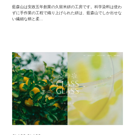
藍森山は安政五年創業の久留米絣の工房です。科学染料は使わ
ずに手作業の工程で織り上げられた絣は、藍森山でしか出せな
い繊細な柄と柔...