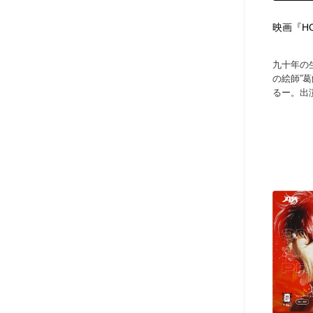
アート・芸術・美術館・美術展・博物館・ギャラリー
GWD スタッフお気に入り
201
映画『H
GWD スタッフお気に入り
九十年の
の絵師”
るー。出演