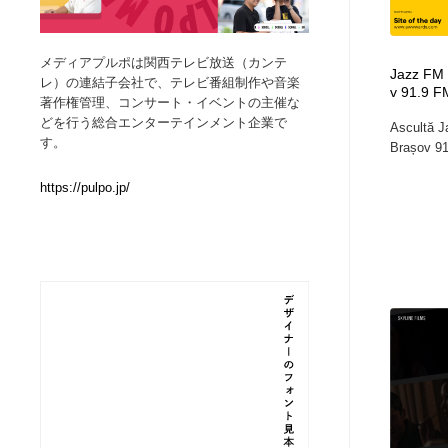
Web制作会社・プロダクション・デジタル
ブランディング・コンサルティング
151
メディアプルポは関西テレビ放送（カンテ
Jazz FM 
レ）の連結子会社で、テレビ番組制作や音楽
v 91.9 F
ブランディング・コンサルティング
イラストレーター
160
著作権管理、コンサート・イベントの主催な
どを行う総合エンターテインメント企業で
Ascultă J
す。
Brașov 91
イラストレーター
レタリング・カリグラフィ・サイン・看板
31
https://pulpo.jp/
レタリング・カリグラフィ・サイン・看板
映像・クリエイター・プロダクション
164
映像・クリエイター・プロダクション
Javascript・WordPress・CSS・SEO・コーディング
97
Javascript・WordPress・CSS・SEO・コーディング
フリー素材・写真・モックアップ
41
フリー素材・写真・モックアップ
プロダクト・インテリア
139
プロダクト・インテリア
縫製・革製品・靴・鞄
55