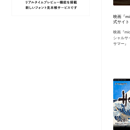
ヘアサロン・美容院・理髪店・エステ
旅行・観光・電車・航空会社
55
映画『m
式サイト
旅行・観光・電車・航空会社
ペット・トリミング
20
映画『mi
シャルサ
ペット・トリミング
宗教・神社仏閣・禅・寺・神社
33
サマー』
宗教・神社仏閣・禅・寺・神社
健康・医療・福祉・病院・歯医者・製薬・薬品
200
健康・医療・福祉・病院・歯医者・製薬・薬品
教育・スクール・保育・幼稚園・小中高・大学・専門学校
173
教育・スクール・保育・幼稚園・小中高・大学・専門学校
日本伝統：着物・織物・舞踊・歌舞伎・茶道・華道・書道
17
日本伝統：着物・織物・舞踊・歌舞伎・茶道・華道・書道
芸能人・俳優・女優・タレント・モデル・芸能事務所
42
芸能人・俳優・女優・タレント・モデル・芸能事務所
アート・芸術・美術館・美術展・博物館・ギャラリー
383