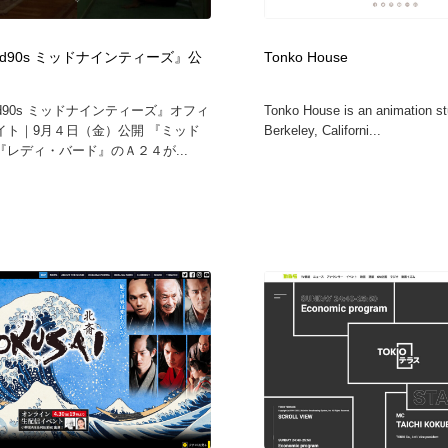
自動車・船・飛行機・交通・自転車
アウトドア・キャンプ・登山
40
id90s ミッドナインティーズ』公
Tonko House
アウトドア・キャンプ・登山
ウェディング・結婚
38
d90s ミッドナインティーズ』オフィ
Tonko House is an animation st
イト｜9月４日（金）公開 『ミッド
Berkeley, Californi...
ウェディング・結婚
法律・監査・税理士・弁護士・司法書士・行政
29
『レディ・バード』のＡ２４が...
法律・監査・税理士・弁護士・司法書士・行政
金融・銀行・投資・保険・M&A・商社
78
金融・銀行・投資・保険・M&A・商社
システム開発・IT・決済・アプリ・ソフトウェア
99
システム開発・IT・決済・アプリ・ソフトウェア
映画・アニメ・DVD・動画配信・放送・TV・ラジオ
65
映画・アニメ・DVD・動画配信・放送・TV・ラジオ
キャンペーン・イベント・ワークショップ・コンペティショ
77
ン
キャンペーン・イベント・ワークショップ・コンペティショ
鉛筆画・木炭画・デッサン・クロッキー
15
ン