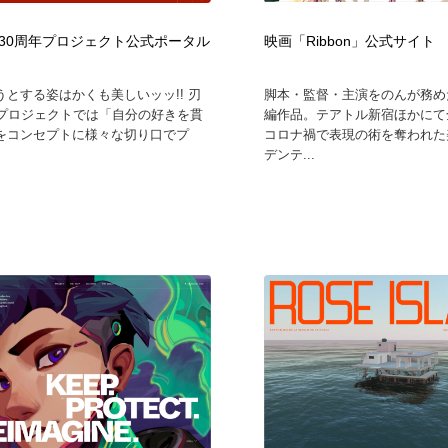
30周年プロジェクト公式ポータル
映画「Ribbon」公式サイト
うとする姿はかくも美しいッッ!! 刃
脚本・監督・主演をのんが務め
年プロジェクトでは「自分の好きを貫
編作品。テアトル新宿ほかにて
をコンセプトに様々な切り口でプ
コロナ禍で表現の術を奪われた
デンテ...