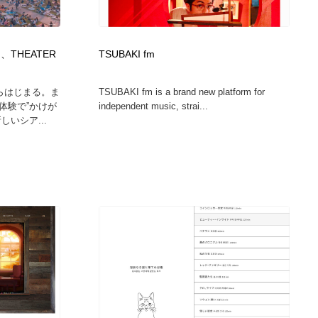
カメラ・レンズ
アニメーション・キャラクターデザイン
23
は、THEATER
TSUBAKI fm
アニメーション・キャラクターデザイン
オフィス・シェアオフィス・コワーキング・シェアスペース
46
からはじまる。ま
TSUBAKI fm is a brand new platform for
オフィス・シェアオフィス・コワーキング・シェアスペース
ファッション・洋服
511
体験で”かけが
independent music, strai...
いシア...
ファッション・洋服
食品・飲料・酒・菓子
444
食品・飲料・酒・菓子
陶芸・窯・ガラス・木工・手工芸
34
陶芸・窯・ガラス・木工・手工芸
宇宙
9
宇宙
書籍・本屋・出版・作家・小説家・脚本家
58
書籍・本屋・出版・作家・小説家・脚本家
ホテル・旅館・温泉・銭湯・サウナ
149