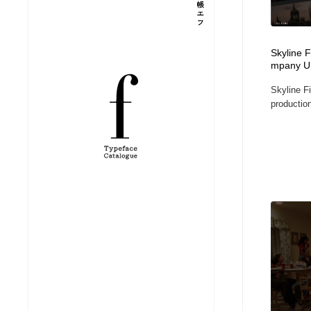
縫製・革製品・靴・鞄
ジュエリー・装飾品
54
Skyline 
ジュエリー・装飾品
建築・空間・工務店・内装・店舗・環境デザイン
276
mpany U
Skyline F
建築・空間・工務店・内装・店舗・環境デザイン
商業施設・商業ビル
33
productio
商業施設・商業ビル
コスメ・化粧品・石鹸・シャンプー・ヘアケア・香水
220
コスメ・化粧品・石鹸・シャンプー・ヘアケア・香水
飲食・レストラン・カフェ
181
飲食・レストラン・カフェ
材料：糸・布・紙・プラスチック・石・木材
38
材料：糸・布・紙・プラスチック・石・木材
日本の歴史・資料・伝統・将棋・囲碁
4
日本の歴史・資料・伝統・将棋・囲碁
ヘアサロン・美容院・理髪店・エステ
60