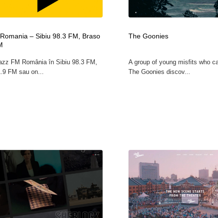
フォトグラファー・カメラマン・写真
グラフィックデザイン・デザイン事務所
485
Romania – Sibiu 98.3 FM, Braso
The Goonies
M
グラフィックデザイン・デザイン事務所
コンテンツ・メディア制作会社
9
azz FM România în Sibiu 98.3 FM,
A group of young misfits who c
.9 FM sau on...
The Goonies discov...
コンテンツ・メディア制作会社
編集・ライティング・コピーライター
19
編集・ライティング・コピーライター
撮影スタジオ・撮影用小物・背景ボード・リース・レンタル
20
撮影スタジオ・撮影用小物・背景ボード・リース・レンタル
レンタルサーバー・クラウドサービス・ドメイン
10
レンタルサーバー・クラウドサービス・ドメイン
3D・CG・モーションデザイン
20
3D・CG・モーションデザイン
ライフスタイル・家具・生活雑貨・家電
319
ライフスタイル・家具・生活雑貨・家電
時計・腕時計
28