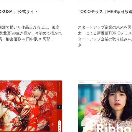
鉛筆画・木炭画・デッサン・クロッキー
Drawing Software / お絵かきソフト・アプリ・ブラシ
11
OKUSAI』公式サイト
TOKIOテラス｜MBS毎日放
Drawing Software / お絵かきソフト・アプリ・ブラシ
生涯で描いた作品三万点以上。孤高
スタートアップ企業の未来を照
葛飾北斎”の生き様が、今初めて描かれ
太一による新番組TOKIOテラ
：柳楽優弥 & 田中泯 & 阿部...
タートアップ企業の取り組みを
き...