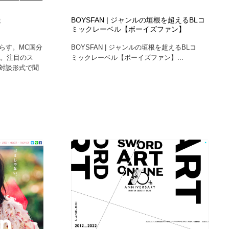
グラフィティ・Graffiti・ストリートアート
ニュース・マガジン・メディア・SNS・YouTube
346
送
BOYSFAN | ジャンルの垣根を超えるBLコ
ミックレーベル【ボーイズファン】
ニュース・マガジン・メディア・SNS・YouTube
らす。MC国分
BOYSFAN | ジャンルの垣根を超えるBLコ
ス。注目のス
ミックレーベル【ボーイズファン】...
対談形式で聞