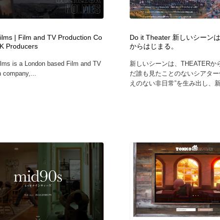
時計・腕時計
おもちゃ・ホビー・ゲーム
35
Films | Film and TV Production Co
Do it Theater 新しいシーン
おもちゃ・ホビー・ゲーム
建設・住宅・不動産・倉庫
197
K Producers
からはじまる。
ilms is a London based Film and TV
新しいシーンは、THEATER
建設・住宅・不動産・倉庫
携帯電話・通信・サービス
15
n company,...
だ誰も見たことのないシアター
えのない非日常”を生み出し、新し
携帯電話・通信・サービス
農業・林業・漁業・畜産・鉱業・燃料
54
農業・林業・漁業・畜産・鉱業・燃料
植物・花・ガーデニング・造園
42
植物・花・ガーデニング・造園
工業・加工・技術・機械・電気
59
工業・加工・技術・機械・電気
動物園・水族館・公園・テーマパーク・アミューズメント
23
動物園・水族館・公園・テーマパーク・アミューズメント
自動車・船・飛行機・交通・自転車
71