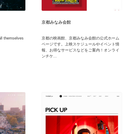
広告・マーケティング・PR・企画・プロデュース
印刷・製本・包装・グッズ
43
京都みなみ会館
印刷・製本・包装・グッズ
フォント・フリーフォント / 書体
238
all themselves
京都の映画館、京都みなみ会館の公式ホーム
ページです。上映スケジュールやイベント情
フォント・フリーフォント / 書体
スタイリスト・ヘア＆メークアップ・プロップ・セットデザ
18
報、お得なサービスなどをご案内！オンライ
イン
ンチケ...
スタイリスト・ヘア＆メークアップ・プロップ・セットデザ
コーダー・エンジニア・デベロッパー
136
イン
コーダー・エンジニア・デベロッパー
ネット通販・EC・オークション・フリマ
15
ネット通販・EC・オークション・フリマ
眼鏡・コンタクトレンズ・サングラス
30
眼鏡・コンタクトレンズ・サングラス
ネオンサイン・ネオン菅・オリジナル
7
ネオンサイン・ネオン菅・オリジナル
カメラ・レンズ
18