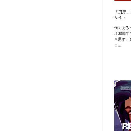
「刃牙」
サイト
強くあろ
牙30周
き通す」
ロ...