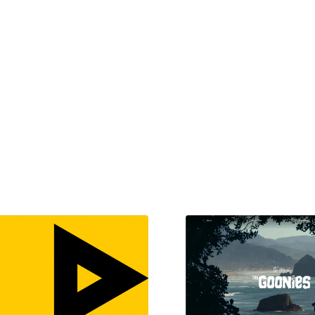
現役Webデザイナーによるコラム
15
現役Webデザイナーによるコラム
人気ランキング TOP100
人気ランキング TOP100
フォトグラファー・カメラマン・写真
257