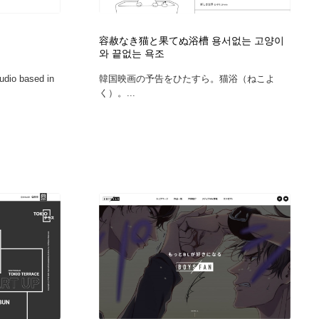
ホテル・旅館・温泉・銭湯・サウナ
スポーツ・スポーツ用品・トレーニング・ダイエット
71
容赦なき猫と果てぬ浴槽 용서없는 고양이
와 끝없는 욕조
スポーツ・スポーツ用品・トレーニング・ダイエット
育児・ベイビー・玩具・絵本
27
udio based in
韓国映画の予告をひたすら。猫浴（ねこよ
く）。...
育児・ベイビー・玩具・絵本
求人・採用・転職・就職・人材紹介
379
求人・採用・転職・就職・人材紹介
起業・事業支援・ボランティア・NPO
8
起業・事業支援・ボランティア・NPO
テクノロジー・AI・人工知能・スマートホーム・オンライン
74
テクノロジー・AI・人工知能・スマートホーム・オンライン
音楽・アーティスト・楽器・舞台・演劇・ミュージカル・ダ
152
ンス
音楽・アーティスト・楽器・舞台・演劇・ミュージカル・ダ
マッチングサービス
22
ンス
マッチングサービス
グラフィティ・Graffiti・ストリートアート
4