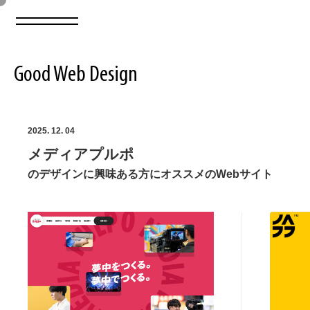
Good Web Design
2026年08月06日の登録サイト数は8548件です
2025. 12. 04
メディアプルポ
登録Webサイト全一覧
8548
のデザインに興味ある方にオススメのWebサイト
登録Webサイト全一覧!
ABOUT
ABOUT
業界別 登録Webサイト一覧
Web制作会社・プロダクション・デジタル
579