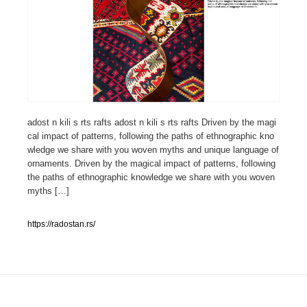
人気ランキング TOP100
業界別 登録Webサイト一覧
Web制作会社・プロダクション・デジタル
579
adost n kili s rts rafts adost n kili s rts rafts Driven by the magi
Web制作会社・プロダクション・デジタル
フォトグラファー・カメラマン・写真
257
cal impact of patterns, following the paths of ethnographic kno
wledge we share with you woven myths and unique language of
フォトグラファー・カメラマン・写真
広告・マーケティング・PR・企画・プロデュース
182
ornaments. Driven by the magical impact of patterns, following
the paths of ethnographic knowledge we share with you woven
広告・マーケティング・PR・企画・プロデュース
myths […]
ブランディング・コンサルティング
151
ブランディング・コンサルティング
https://radostan.rs/
グラフィックデザイン・デザイン事務所
485
グラフィックデザイン・デザイン事務所
印刷・製本・包装・グッズ
43
印刷・製本・包装・グッズ
イラストレーター
160