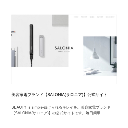
陶芸・窯・ガラス・木工・手工芸
材料：糸・布・紙・プラスチック・石・木材
38
材料：糸・布・紙・プラスチック・石・木材
工業・加工・技術・機械・電気
59
工業・加工・技術・機械・電気
宇宙
9
宇宙
日本の歴史・資料・伝統・将棋・囲碁
4
日本の歴史・資料・伝統・将棋・囲碁
動物園・水族館・公園・テーマパーク・アミューズメン
23
ト
動物園・水族館・公園・テーマパーク・アミューズメン
書籍・本屋・出版・作家・小説家・脚本家
58
ト
書籍・本屋・出版・作家・小説家・脚本家
ヘアサロン・美容院・理髪店・エステ
60
美容家電ブランド【SALONIA(サロニア)】公式サイト
ヘアサロン・美容院・理髪店・エステ
自動車・船・飛行機・交通・自転車
71
BEAUTY is simple-続けられるキレイを。美容家電ブランド
【SALONIA(サロニア)】の公式サイトです。毎日簡単...
自動車・船・飛行機・交通・自転車
ホテル・旅館・温泉・銭湯・サウナ
149