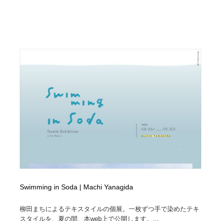
Drawing Software / お絵かきソフト・アプリ・ブラシ
ニュース・マガジン・メディア・SNS・YouTube
346
ニュース・マガジン・メディア・SNS・YouTube
Swimming in Soda | Machi Yanagida
柳田まちによるテキスタイルの個展。一枚ずつ手で染めたテキ
スタイルを、夏の間、本web上で公開します。...