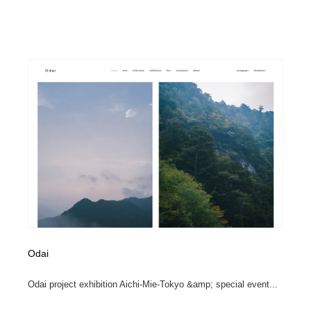
求人・採用・転職・就職・人材紹介
健康・医療・福祉・病院・歯医者・製薬・薬品
200
健康・医療・福祉・病院・歯医者・製薬・薬品
金融・銀行・投資・保険・M&A・商社
78
金融・銀行・投資・保険・M&A・商社
起業・事業支援・ボランティア・NPO
8
起業・事業支援・ボランティア・NPO
教育・スクール・保育・幼稚園・小中高・大学・専門学
173
校
教育・スクール・保育・幼稚園・小中高・大学・専門学
システム開発・IT・決済・アプリ・ソフトウェア
99
校
システム開発・IT・決済・アプリ・ソフトウェア
テクノロジー・AI・人工知能・スマートホーム・オンラ
74
イン
テクノロジー・AI・人工知能・スマートホーム・オンラ
日本伝統：着物・織物・舞踊・歌舞伎・茶道・華道・書
17
イン
道
Odai
日本伝統：着物・織物・舞踊・歌舞伎・茶道・華道・書
映画・アニメ・DVD・動画配信・放送・TV・ラジオ
65
Odai project exhibition Aichi-Mie-Tokyo &amp; special event...
道