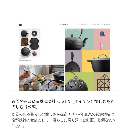
映画・アニメ・DVD・動画配信・放送・TV・ラジオ
音楽・アーティスト・楽器・舞台・演劇・ミュージカ
152
ル・ダンス
音楽・アーティスト・楽器・舞台・演劇・ミュージカ
芸能人・俳優・女優・タレント・モデル・芸能事務所
42
ル・ダンス
芸能人・俳優・女優・タレント・モデル・芸能事務所
キャンペーン・イベント・ワークショップ・コンペティ
77
ション
キャンペーン・イベント・ワークショップ・コンペティ
マッチングサービス
22
ション
マッチングサービス
アート・芸術・美術館・美術展・博物館・ギャラリー
383
アート・芸術・美術館・美術展・博物館・ギャラリー
鉛筆画・木炭画・デッサン・クロッキー
15
鉛筆画・木炭画・デッサン・クロッキー
グラフィティ・Graffiti・ストリートアート
4
鉄器の及源鋳造株式会社-OIGEN（オイゲン）愉しむをた
のしむ【公式】
グラフィティ・Graffiti・ストリートアート
GWD スタッフお気に入り
201
鉄器のある暮らしの愉しさを提案！ 1852年創業の及源鋳造は
南部鉄器の老舗として、暮らしに寄り添った鉄瓶、鉄鍋などを
GWD スタッフお気に入り
Drawing Software / お絵かきソフト・アプリ・ブラシ
11
ご提供。 ...