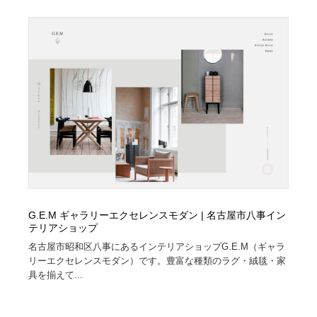
オフィス・シェアオフィス・コワーキング・シェアス
商業施設・商業ビル
33
ペース
商業施設・商業ビル
携帯電話・通信・サービス
15
携帯電話・通信・サービス
ファッション・洋服
511
ファッション・洋服
コスメ・化粧品・石鹸・シャンプー・ヘアケア・香水
220
コスメ・化粧品・石鹸・シャンプー・ヘアケア・香水
農業・林業・漁業・畜産・鉱業・燃料
54
農業・林業・漁業・畜産・鉱業・燃料
食品・飲料・酒・菓子
444
G.E.M ギャラリーエクセレンスモダン | 名古屋市八事イン
食品・飲料・酒・菓子
飲食・レストラン・カフェ
182
テリアショップ
名古屋市昭和区八事にあるインテリアショップG.E.M（ギャラ
飲食・レストラン・カフェ
植物・花・ガーデニング・造園
42
リーエクセレンスモダン）です。豊富な種類のラグ・絨毯・家
具を揃えて...
植物・花・ガーデニング・造園
陶芸・窯・ガラス・木工・手工芸
34