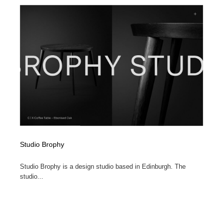
コーダー・エンジニア・デベロッパー
Javascript・WordPress・CSS・SEO・コーディング
97
Javascript・WordPress・CSS・SEO・コーディング
レンタルサーバー・クラウドサービス・ドメイン
10
レンタルサーバー・クラウドサービス・ドメイン
ネット通販・EC・オークション・フリマ
15
ネット通販・EC・オークション・フリマ
フリー素材・写真・モックアップ
41
フリー素材・写真・モックアップ
3D・CG・モーションデザイン
21
3D・CG・モーションデザイン
眼鏡・コンタクトレンズ・サングラス
30
Studio Brophy
眼鏡・コンタクトレンズ・サングラス
プロダクト・インテリア
139
Studio Brophy is a design studio based in Edinburgh. The
プロダクト・インテリア
ライフスタイル・家具・生活雑貨・家電
320
studio...
ライフスタイル・家具・生活雑貨・家電
ネオンサイン・ネオン菅・オリジナル
7
ネオンサイン・ネオン菅・オリジナル