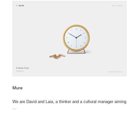
イラストレーター
コンテンツ・メディア制作会社
9
コンテンツ・メディア制作会社
フォント・フリーフォント / 書体
238
フォント・フリーフォント / 書体
レタリング・カリグラフィ・サイン・看板
31
レタリング・カリグラフィ・サイン・看板
編集・ライティング・コピーライター
19
編集・ライティング・コピーライター
スタイリスト・ヘア＆メークアップ・プロップ・セット
18
デザイン
Mure
スタイリスト・ヘア＆メークアップ・プロップ・セット
映像・クリエイター・プロダクション
164
デザイン
We are David and Laia, a thinker and a cultural manager aiming
映像・クリエイター・プロダクション
撮影スタジオ・撮影用小物・背景ボード・リース・レン
...
20
タル
撮影スタジオ・撮影用小物・背景ボード・リース・レン
コーダー・エンジニア・デベロッパー
136
タル