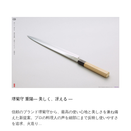
ホテル・旅館・温泉・銭湯・サウナ
旅行・観光・電車・航空会社
55
旅行・観光・電車・航空会社
アウトドア・キャンプ・登山
40
アウトドア・キャンプ・登山
スポーツ・スポーツ用品・トレーニング・ダイエット
71
スポーツ・スポーツ用品・トレーニング・ダイエット
ペット・トリミング
20
ペット・トリミング
ウェディング・結婚
38
ウェディング・結婚
育児・ベイビー・玩具・絵本
27
育児・ベイビー・玩具・絵本
宗教・神社仏閣・禅・寺・神社
33
堺菊守 重陽— 美しく、冴える —
宗教・神社仏閣・禅・寺・神社
法律・監査・税理士・弁護士・司法書士・行政
29
信頼のブランド堺菊守から、最高の使い心地と美しさを兼ね備
えた新提案。プロの料理人の声を細部にまで反映し使いやすさ
法律・監査・税理士・弁護士・司法書士・行政
求人・採用・転職・就職・人材紹介
379
を追求、火造り...