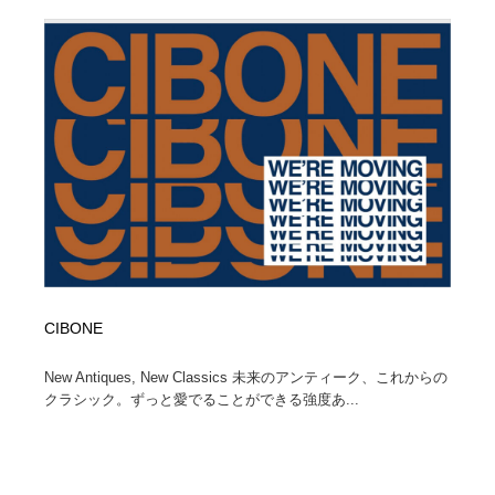
縫製・革製品・靴・鞄
55
縫製・革製品・靴・鞄
時計・腕時計
28
時計・腕時計
カメラ・レンズ
18
カメラ・レンズ
ジュエリー・装飾品
54
ジュエリー・装飾品
おもちゃ・ホビー・ゲーム
35
おもちゃ・ホビー・ゲーム
アニメーション・キャラクターデザイン
23
アニメーション・キャラクターデザイン
建築・空間・工務店・内装・店舗・環境デザイン
276
CIBONE
New Antiques, New Classics 未来のアンティーク、これからの
建築・空間・工務店・内装・店舗・環境デザイン
建設・住宅・不動産・倉庫
197
クラシック。ずっと愛でることができる強度あ...
建設・住宅・不動産・倉庫
オフィス・シェアオフィス・コワーキング・シェアス
46
ペース