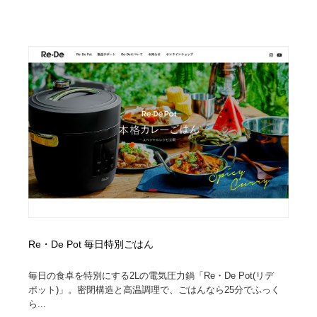
求人・採用・転職・就職・人材紹介
健康・医療・福祉・病院・歯医者・製薬・薬品
200
健康・医療・福祉・病院・歯医者・製薬・薬品
金融・銀行・投資・保険・M&A・商社
78
金融・銀行・投資・保険・M&A・商社
起業・事業支援・ボランティア・NPO
8
起業・事業支援・ボランティア・NPO
教育・スクール・保育・幼稚園・小中高・大学・専門学
173
校
教育・スクール・保育・幼稚園・小中高・大学・専門学
システム開発・IT・決済・アプリ・ソフトウェア
99
校
システム開発・IT・決済・アプリ・ソフトウェア
テクノロジー・AI・人工知能・スマートホーム・オンラ
74
イン
テクノロジー・AI・人工知能・スマートホーム・オンラ
日本伝統：着物・織物・舞踊・歌舞伎・茶道・華道・書
Re・De Pot 毎日特別ごはん
17
イン
道
毎日の食卓を特別にする2Lの電気圧力鍋「Re・De Pot(リデ
日本伝統：着物・織物・舞踊・歌舞伎・茶道・華道・書
映画・アニメ・DVD・動画配信・放送・TV・ラジオ
65
ポット)」。密閉構造と高温調理で、ごはんなら25分でふっく
道
ら...