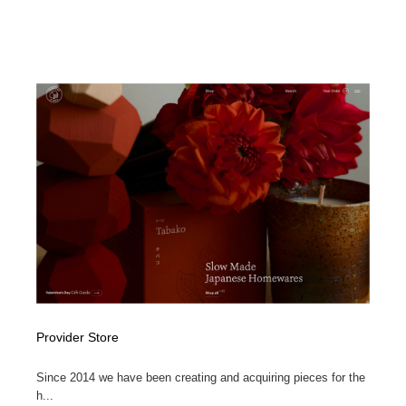
映画・アニメ・DVD・動画配信・放送・TV・ラジオ
音楽・アーティスト・楽器・舞台・演劇・ミュージカ
152
ル・ダンス
音楽・アーティスト・楽器・舞台・演劇・ミュージカ
芸能人・俳優・女優・タレント・モデル・芸能事務所
42
ル・ダンス
芸能人・俳優・女優・タレント・モデル・芸能事務所
キャンペーン・イベント・ワークショップ・コンペティ
77
ション
キャンペーン・イベント・ワークショップ・コンペティ
マッチングサービス
22
ション
マッチングサービス
アート・芸術・美術館・美術展・博物館・ギャラリー
383
アート・芸術・美術館・美術展・博物館・ギャラリー
鉛筆画・木炭画・デッサン・クロッキー
15
鉛筆画・木炭画・デッサン・クロッキー
グラフィティ・Graffiti・ストリートアート
4
Provider Store
グラフィティ・Graffiti・ストリートアート
GWD スタッフお気に入り
201
Since 2014 we have been creating and acquiring pieces for the
GWD スタッフお気に入り
Drawing Software / お絵かきソフト・アプリ・ブラシ
11
h...