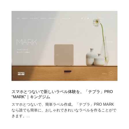
ホテル・旅館・温泉・銭湯・サウナ
旅行・観光・電車・航空会社
55
旅行・観光・電車・航空会社
アウトドア・キャンプ・登山
40
アウトドア・キャンプ・登山
スポーツ・スポーツ用品・トレーニング・ダイエット
71
スポーツ・スポーツ用品・トレーニング・ダイエット
ペット・トリミング
20
ペット・トリミング
ウェディング・結婚
38
ウェディング・結婚
育児・ベイビー・玩具・絵本
27
育児・ベイビー・玩具・絵本
宗教・神社仏閣・禅・寺・神社
33
スマホとつないで新しいラベル体験を。「テプラ」PRO
“MARK”｜キングジム
宗教・神社仏閣・禅・寺・神社
法律・監査・税理士・弁護士・司法書士・行政
29
スマホとつないで、簡単ラベル作成。「テプラ」PRO MARK
なら誰でも簡単に、おしゃれできれいなラベルを作ることがで
きます。...
法律・監査・税理士・弁護士・司法書士・行政
求人・採用・転職・就職・人材紹介
379