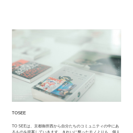
Drawing Software / お絵かきソフト・アプリ・ブラシ
ニュース・マガジン・メディア・SNS・YouTube
346
ニュース・マガジン・メディア・SNS・YouTube
TOSEE
TO SEEは、京都御所西から自分たちのコミュニティの中にあ
るものを提案していきます。きれいに整ったモノよりも、個人