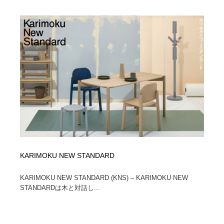
陶芸・窯・ガラス・木工・手工芸
材料：糸・布・紙・プラスチック・石・木材
38
材料：糸・布・紙・プラスチック・石・木材
工業・加工・技術・機械・電気
59
工業・加工・技術・機械・電気
宇宙
9
宇宙
日本の歴史・資料・伝統・将棋・囲碁
4
日本の歴史・資料・伝統・将棋・囲碁
動物園・水族館・公園・テーマパーク・アミューズメン
23
ト
動物園・水族館・公園・テーマパーク・アミューズメン
書籍・本屋・出版・作家・小説家・脚本家
58
ト
KARIMOKU NEW STANDARD
書籍・本屋・出版・作家・小説家・脚本家
ヘアサロン・美容院・理髪店・エステ
60
KARIMOKU NEW STANDARD (KNS) – KARIMOKU NEW
ヘアサロン・美容院・理髪店・エステ
自動車・船・飛行機・交通・自転車
71
STANDARDは木と対話し...
自動車・船・飛行機・交通・自転車
ホテル・旅館・温泉・銭湯・サウナ
149