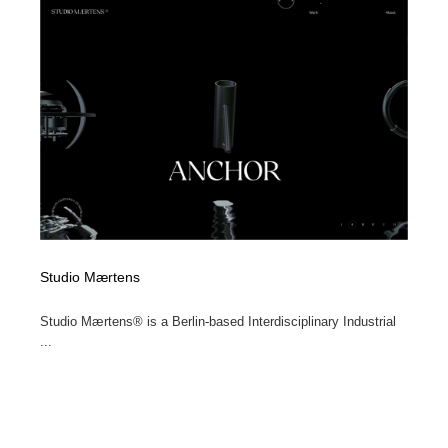
縫製・革製品・靴・鞄
55
縫製・革製品・靴・鞄
時計・腕時計
28
時計・腕時計
カメラ・レンズ
18
カメラ・レンズ
ジュエリー・装飾品
54
ジュエリー・装飾品
おもちゃ・ホビー・ゲーム
35
おもちゃ・ホビー・ゲーム
アニメーション・キャラクターデザイン
23
Studio Mærtens
アニメーション・キャラクターデザイン
建築・空間・工務店・内装・店舗・環境デザイン
276
Studio Mærtens® is a Berlin-based Interdisciplinary Industrial
...
建築・空間・工務店・内装・店舗・環境デザイン
建設・住宅・不動産・倉庫
197
建設・住宅・不動産・倉庫
オフィス・シェアオフィス・コワーキング・シェアス
46
ペース