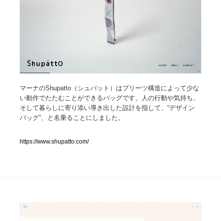
人気ランキング TOP100
業界別 登録Webサイト一覧
Web制作会社・プロダクション・デジタル
579
マーナのShupatto（シュパット）はプリーツ構造によって少な
Web制作会社・プロダクション・デジタル
フォトグラファー・カメラマン・写真
257
い動作でたたむことができるバッグです。人の行動や気持ち、
そして暮らしに寄り添い導き出した設計を指して、“デザイン
フォトグラファー・カメラマン・写真
広告・マーケティング・PR・企画・プロデュース
182
バッグ”、と名乗ることにしました。
広告・マーケティング・PR・企画・プロデュース
ブランディング・コンサルティング
151
https://www.shupatto.com/
ブランディング・コンサルティング
グラフィックデザイン・デザイン事務所
485
グラフィックデザイン・デザイン事務所
印刷・製本・包装・グッズ
43
印刷・製本・包装・グッズ
イラストレーター
160