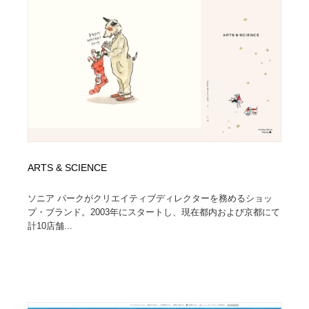
イラストレーター
コンテンツ・メディア制作会社
9
コンテンツ・メディア制作会社
フォント・フリーフォント / 書体
238
フォント・フリーフォント / 書体
レタリング・カリグラフィ・サイン・看板
31
レタリング・カリグラフィ・サイン・看板
編集・ライティング・コピーライター
19
編集・ライティング・コピーライター
スタイリスト・ヘア＆メークアップ・プロップ・セット
18
デザイン
ARTS & SCIENCE
ソニア パークがクリエイティブディレクターを務めるショッ
スタイリスト・ヘア＆メークアップ・プロップ・セット
映像・クリエイター・プロダクション
164
デザイン
プ・ブランド。2003年にスタートし、現在都内および京都にて
計10店舗...
映像・クリエイター・プロダクション
撮影スタジオ・撮影用小物・背景ボード・リース・レン
20
タル
撮影スタジオ・撮影用小物・背景ボード・リース・レン
コーダー・エンジニア・デベロッパー
136
タル