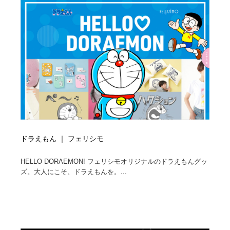
コーダー・エンジニア・デベロッパー
Javascript・WordPress・CSS・SEO・コーディング
97
Javascript・WordPress・CSS・SEO・コーディング
レンタルサーバー・クラウドサービス・ドメイン
10
レンタルサーバー・クラウドサービス・ドメイン
ネット通販・EC・オークション・フリマ
15
ネット通販・EC・オークション・フリマ
フリー素材・写真・モックアップ
41
フリー素材・写真・モックアップ
3D・CG・モーションデザイン
20
3D・CG・モーションデザイン
眼鏡・コンタクトレンズ・サングラス
30
ドラえもん ｜ フェリシモ
眼鏡・コンタクトレンズ・サングラス
プロダクト・インテリア
139
HELLO DORAEMON! フェリシモオリジナルのドラえもんグッ
ズ。大人にこそ、ドラえもんを。...
プロダクト・インテリア
ライフスタイル・家具・生活雑貨・家電
319
ライフスタイル・家具・生活雑貨・家電
ネオンサイン・ネオン菅・オリジナル
7
ネオンサイン・ネオン菅・オリジナル