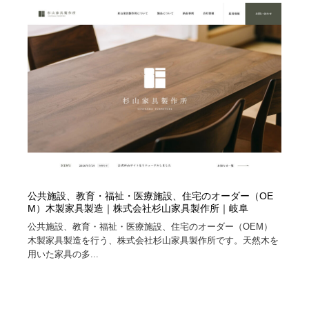
オフィス・シェアオフィス・コワーキング・シェアス
商業施設・商業ビル
33
ペース
商業施設・商業ビル
携帯電話・通信・サービス
15
携帯電話・通信・サービス
ファッション・洋服
511
ファッション・洋服
コスメ・化粧品・石鹸・シャンプー・ヘアケア・香水
220
コスメ・化粧品・石鹸・シャンプー・ヘアケア・香水
農業・林業・漁業・畜産・鉱業・燃料
54
農業・林業・漁業・畜産・鉱業・燃料
食品・飲料・酒・菓子
444
公共施設、教育・福祉・医療施設、住宅のオーダー（OE
M）木製家具製造｜株式会社杉山家具製作所｜岐阜
食品・飲料・酒・菓子
飲食・レストラン・カフェ
181
公共施設、教育・福祉・医療施設、住宅のオーダー（OEM）
木製家具製造を行う、株式会社杉山家具製作所です。天然木を
飲食・レストラン・カフェ
植物・花・ガーデニング・造園
42
用いた家具の多...
植物・花・ガーデニング・造園
陶芸・窯・ガラス・木工・手工芸
34