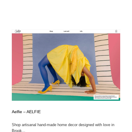
Drawing Software / お絵かきソフト・アプリ・ブラシ
ニュース・マガジン・メディア・SNS・YouTube
346
ニュース・マガジン・メディア・SNS・YouTube
Aelfie – AELFIE
Shop artisanal hand-made home decor designed with love in
Brook...