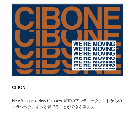
コーダー・エンジニア・デベロッパー
Javascript・WordPress・CSS・SEO・コーディング
97
Javascript・WordPress・CSS・SEO・コーディング
レンタルサーバー・クラウドサービス・ドメイン
10
レンタルサーバー・クラウドサービス・ドメイン
ネット通販・EC・オークション・フリマ
15
ネット通販・EC・オークション・フリマ
フリー素材・写真・モックアップ
41
フリー素材・写真・モックアップ
3D・CG・モーションデザイン
21
3D・CG・モーションデザイン
眼鏡・コンタクトレンズ・サングラス
30
CIBONE
眼鏡・コンタクトレンズ・サングラス
プロダクト・インテリア
139
New Antiques, New Classics 未来のアンティーク、これからの
プロダクト・インテリア
ライフスタイル・家具・生活雑貨・家電
320
クラシック。ずっと愛でることができる強度あ...
ライフスタイル・家具・生活雑貨・家電
ネオンサイン・ネオン菅・オリジナル
7
ネオンサイン・ネオン菅・オリジナル