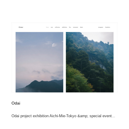
ホテル・旅館・温泉・銭湯・サウナ
旅行・観光・電車・航空会社
55
旅行・観光・電車・航空会社
アウトドア・キャンプ・登山
40
アウトドア・キャンプ・登山
スポーツ・スポーツ用品・トレーニング・ダイエット
71
スポーツ・スポーツ用品・トレーニング・ダイエット
ペット・トリミング
20
ペット・トリミング
ウェディング・結婚
38
ウェディング・結婚
育児・ベイビー・玩具・絵本
27
育児・ベイビー・玩具・絵本
宗教・神社仏閣・禅・寺・神社
33
宗教・神社仏閣・禅・寺・神社
Odai
法律・監査・税理士・弁護士・司法書士・行政
29
Odai project exhibition Aichi-Mie-Tokyo &amp; special event...
法律・監査・税理士・弁護士・司法書士・行政
求人・採用・転職・就職・人材紹介
379