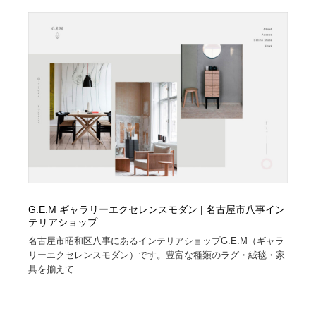
縫製・革製品・靴・鞄
55
縫製・革製品・靴・鞄
時計・腕時計
28
時計・腕時計
カメラ・レンズ
18
カメラ・レンズ
ジュエリー・装飾品
54
ジュエリー・装飾品
おもちゃ・ホビー・ゲーム
35
おもちゃ・ホビー・ゲーム
アニメーション・キャラクターデザイン
23
アニメーション・キャラクターデザイン
建築・空間・工務店・内装・店舗・環境デザイン
276
G.E.M ギャラリーエクセレンスモダン | 名古屋市八事イン
テリアショップ
名古屋市昭和区八事にあるインテリアショップG.E.M（ギャラ
建築・空間・工務店・内装・店舗・環境デザイン
建設・住宅・不動産・倉庫
197
リーエクセレンスモダン）です。豊富な種類のラグ・絨毯・家
具を揃えて...
建設・住宅・不動産・倉庫
オフィス・シェアオフィス・コワーキング・シェアス
46
ペース