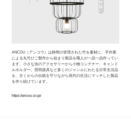
人気ランキング TOP100
業界別 登録Webサイト一覧
Web制作会社・プロダクション・デジタル
579
ANCOU（アンコウ）は静岡の管理された竹を素材に、手作業
Web制作会社・プロダクション・デジタル
フォトグラファー・カメラマン・写真
257
による丸竹ひご製作から始まり製品を職人が一品一品作ってい
ます。小さな虫のアクセサリーから小物コンテナー、キャンド
フォトグラファー・カメラマン・写真
広告・マーケティング・PR・企画・プロデュース
182
ルホルダー、照明器具など多くのジャンルにわたる日常生活品
を、古くからの伝統を守りながら現代の生活にマッチした製品
広告・マーケティング・PR・企画・プロデュース
を作り続けています。
ブランディング・コンサルティング
151
ブランディング・コンサルティング
https://ancou.co.jp/
グラフィックデザイン・デザイン事務所
485
グラフィックデザイン・デザイン事務所
印刷・製本・包装・グッズ
43
印刷・製本・包装・グッズ
イラストレーター
160