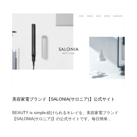
オフィス・シェアオフィス・コワーキング・シェアス
商業施設・商業ビル
33
ペース
商業施設・商業ビル
携帯電話・通信・サービス
15
携帯電話・通信・サービス
ファッション・洋服
511
ファッション・洋服
コスメ・化粧品・石鹸・シャンプー・ヘアケア・香水
220
コスメ・化粧品・石鹸・シャンプー・ヘアケア・香水
農業・林業・漁業・畜産・鉱業・燃料
54
農業・林業・漁業・畜産・鉱業・燃料
食品・飲料・酒・菓子
444
食品・飲料・酒・菓子
飲食・レストラン・カフェ
182
美容家電ブランド【SALONIA(サロニア)】公式サイト
飲食・レストラン・カフェ
植物・花・ガーデニング・造園
42
BEAUTY is simple-続けられるキレイを。美容家電ブランド
【SALONIA(サロニア)】の公式サイトです。毎日簡単...
植物・花・ガーデニング・造園
陶芸・窯・ガラス・木工・手工芸
34