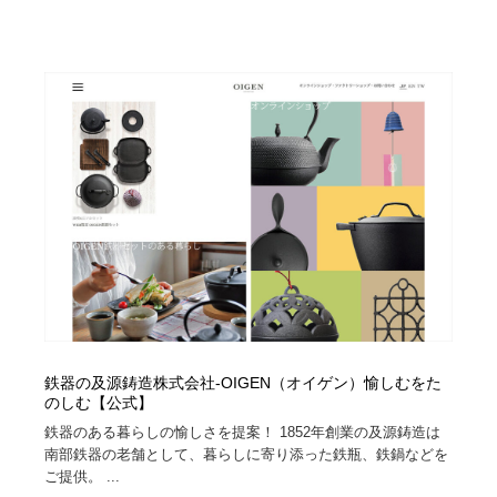
求人・採用・転職・就職・人材紹介
健康・医療・福祉・病院・歯医者・製薬・薬品
200
健康・医療・福祉・病院・歯医者・製薬・薬品
金融・銀行・投資・保険・M&A・商社
78
金融・銀行・投資・保険・M&A・商社
起業・事業支援・ボランティア・NPO
8
起業・事業支援・ボランティア・NPO
教育・スクール・保育・幼稚園・小中高・大学・専門学
173
校
教育・スクール・保育・幼稚園・小中高・大学・専門学
システム開発・IT・決済・アプリ・ソフトウェア
99
校
システム開発・IT・決済・アプリ・ソフトウェア
テクノロジー・AI・人工知能・スマートホーム・オンラ
74
イン
テクノロジー・AI・人工知能・スマートホーム・オンラ
日本伝統：着物・織物・舞踊・歌舞伎・茶道・華道・書
鉄器の及源鋳造株式会社-OIGEN（オイゲン）愉しむをた
17
イン
道
のしむ【公式】
鉄器のある暮らしの愉しさを提案！ 1852年創業の及源鋳造は
日本伝統：着物・織物・舞踊・歌舞伎・茶道・華道・書
映画・アニメ・DVD・動画配信・放送・TV・ラジオ
65
南部鉄器の老舗として、暮らしに寄り添った鉄瓶、鉄鍋などを
道
ご提供。 ...