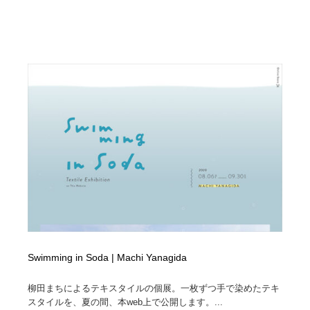
映画・アニメ・DVD・動画配信・放送・TV・ラジオ
音楽・アーティスト・楽器・舞台・演劇・ミュージカ
152
ル・ダンス
音楽・アーティスト・楽器・舞台・演劇・ミュージカ
芸能人・俳優・女優・タレント・モデル・芸能事務所
42
ル・ダンス
芸能人・俳優・女優・タレント・モデル・芸能事務所
キャンペーン・イベント・ワークショップ・コンペティ
77
ション
キャンペーン・イベント・ワークショップ・コンペティ
マッチングサービス
22
ション
マッチングサービス
アート・芸術・美術館・美術展・博物館・ギャラリー
383
アート・芸術・美術館・美術展・博物館・ギャラリー
鉛筆画・木炭画・デッサン・クロッキー
15
鉛筆画・木炭画・デッサン・クロッキー
グラフィティ・Graffiti・ストリートアート
4
Swimming in Soda | Machi Yanagida
グラフィティ・Graffiti・ストリートアート
GWD スタッフお気に入り
201
柳田まちによるテキスタイルの個展。一枚ずつ手で染めたテキ
GWD スタッフお気に入り
Drawing Software / お絵かきソフト・アプリ・ブラシ
11
スタイルを、夏の間、本web上で公開します。...