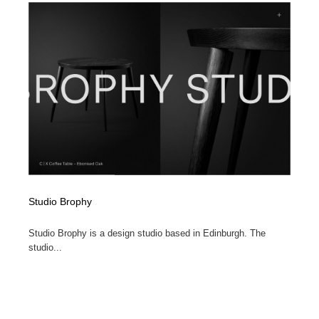
イラストレーター
コンテンツ・メディア制作会社
9
コンテンツ・メディア制作会社
フォント・フリーフォント / 書体
238
フォント・フリーフォント / 書体
レタリング・カリグラフィ・サイン・看板
31
レタリング・カリグラフィ・サイン・看板
編集・ライティング・コピーライター
19
編集・ライティング・コピーライター
スタイリスト・ヘア＆メークアップ・プロップ・セット
18
デザイン
Studio Brophy
スタイリスト・ヘア＆メークアップ・プロップ・セット
映像・クリエイター・プロダクション
164
デザイン
Studio Brophy is a design studio based in Edinburgh. The
映像・クリエイター・プロダクション
撮影スタジオ・撮影用小物・背景ボード・リース・レン
studio...
20
タル
撮影スタジオ・撮影用小物・背景ボード・リース・レン
コーダー・エンジニア・デベロッパー
136
タル