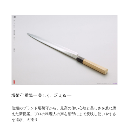
陶芸・窯・ガラス・木工・手工芸
材料：糸・布・紙・プラスチック・石・木材
38
材料：糸・布・紙・プラスチック・石・木材
工業・加工・技術・機械・電気
59
工業・加工・技術・機械・電気
宇宙
9
宇宙
日本の歴史・資料・伝統・将棋・囲碁
4
日本の歴史・資料・伝統・将棋・囲碁
動物園・水族館・公園・テーマパーク・アミューズメン
23
ト
動物園・水族館・公園・テーマパーク・アミューズメン
書籍・本屋・出版・作家・小説家・脚本家
58
ト
書籍・本屋・出版・作家・小説家・脚本家
ヘアサロン・美容院・理髪店・エステ
60
堺菊守 重陽— 美しく、冴える —
ヘアサロン・美容院・理髪店・エステ
自動車・船・飛行機・交通・自転車
71
信頼のブランド堺菊守から、最高の使い心地と美しさを兼ね備
えた新提案。プロの料理人の声を細部にまで反映し使いやすさ
自動車・船・飛行機・交通・自転車
ホテル・旅館・温泉・銭湯・サウナ
149
を追求、火造り...