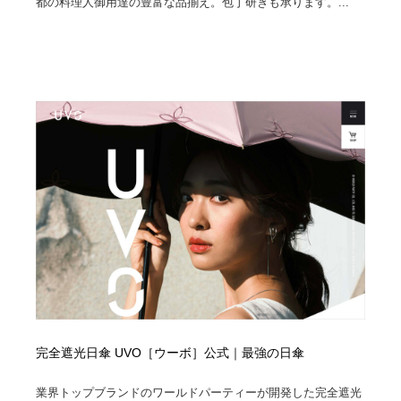
都の料理人御用達の豊富な品揃え。包丁研ぎも承ります。...
完全遮光日傘 UVO［ウーボ］公式｜最強の日傘
業界トップブランドのワールドパーティーが開発した完全遮光