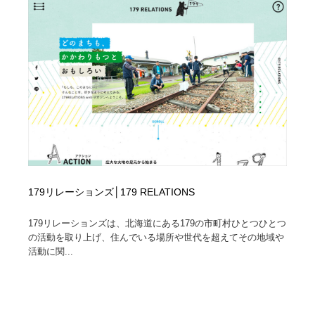
オフィス・シェアオフィス・コワーキング・シェアス
商業施設・商業ビル
33
ペース
商業施設・商業ビル
携帯電話・通信・サービス
15
携帯電話・通信・サービス
ファッション・洋服
511
ファッション・洋服
コスメ・化粧品・石鹸・シャンプー・ヘアケア・香水
220
コスメ・化粧品・石鹸・シャンプー・ヘアケア・香水
農業・林業・漁業・畜産・鉱業・燃料
54
農業・林業・漁業・畜産・鉱業・燃料
食品・飲料・酒・菓子
444
179リレーションズ│179 RELATIONS
食品・飲料・酒・菓子
飲食・レストラン・カフェ
182
179リレーションズは、北海道にある179の市町村ひとつひとつ
の活動を取り上げ、住んでいる場所や世代を超えてその地域や
飲食・レストラン・カフェ
植物・花・ガーデニング・造園
42
活動に関...
植物・花・ガーデニング・造園
陶芸・窯・ガラス・木工・手工芸
34