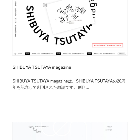
イラストレーター
コンテンツ・メディア制作会社
9
コンテンツ・メディア制作会社
フォント・フリーフォント / 書体
238
フォント・フリーフォント / 書体
レタリング・カリグラフィ・サイン・看板
31
レタリング・カリグラフィ・サイン・看板
編集・ライティング・コピーライター
19
SHIBUYA TSUTAYA magazine
編集・ライティング・コピーライター
スタイリスト・ヘア＆メークアップ・プロップ・セット
18
デザイン
SHIBUYA TSUTAYA magazineは、SHIBUYA TSUTAYAの20周
年を記念して創刊された雑誌です。創刊...
スタイリスト・ヘア＆メークアップ・プロップ・セット
映像・クリエイター・プロダクション
164
デザイン
映像・クリエイター・プロダクション
撮影スタジオ・撮影用小物・背景ボード・リース・レン
20
タル
撮影スタジオ・撮影用小物・背景ボード・リース・レン
コーダー・エンジニア・デベロッパー
136
タル