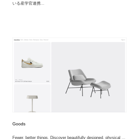
いる産学官連携...
Goods
Fewer, better things. Discover beautifully designed. physical ...