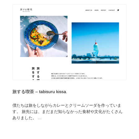
求人・採用・転職・就職・人材紹介
健康・医療・福祉・病院・歯医者・製薬・薬品
200
健康・医療・福祉・病院・歯医者・製薬・薬品
金融・銀行・投資・保険・M&A・商社
78
金融・銀行・投資・保険・M&A・商社
起業・事業支援・ボランティア・NPO
8
起業・事業支援・ボランティア・NPO
教育・スクール・保育・幼稚園・小中高・大学・専門学
173
校
教育・スクール・保育・幼稚園・小中高・大学・専門学
システム開発・IT・決済・アプリ・ソフトウェア
99
校
システム開発・IT・決済・アプリ・ソフトウェア
テクノロジー・AI・人工知能・スマートホーム・オンラ
74
イン
旅する喫茶 – tabisuru kissa.
テクノロジー・AI・人工知能・スマートホーム・オンラ
日本伝統：着物・織物・舞踊・歌舞伎・茶道・華道・書
僕たちは旅をしながらカレーとクリームソーダを作っていま
17
イン
道
す。 旅先には、まだまだ知らなかった食材や文化がたくさん
ありました。 ...
日本伝統：着物・織物・舞踊・歌舞伎・茶道・華道・書
映画・アニメ・DVD・動画配信・放送・TV・ラジオ
65
道