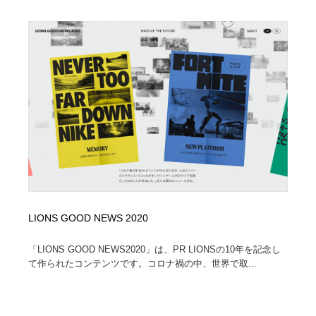
Drawing Software / お絵かきソフト・アプリ・ブラシ
ニュース・マガジン・メディア・SNS・YouTube
346
ニュース・マガジン・メディア・SNS・YouTube
LIONS GOOD NEWS 2020
「LIONS GOOD NEWS2020」は、PR LIONSの10年を記念し
て作られたコンテンツです。コロナ禍の中、世界で取...