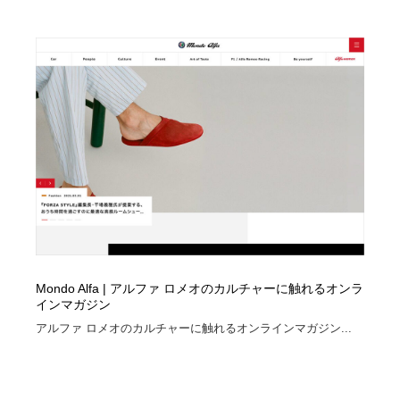
映画・アニメ・DVD・動画配信・放送・TV・ラジオ
音楽・アーティスト・楽器・舞台・演劇・ミュージカ
152
ル・ダンス
音楽・アーティスト・楽器・舞台・演劇・ミュージカ
芸能人・俳優・女優・タレント・モデル・芸能事務所
42
ル・ダンス
芸能人・俳優・女優・タレント・モデル・芸能事務所
キャンペーン・イベント・ワークショップ・コンペティ
77
ション
キャンペーン・イベント・ワークショップ・コンペティ
マッチングサービス
22
ション
マッチングサービス
アート・芸術・美術館・美術展・博物館・ギャラリー
383
アート・芸術・美術館・美術展・博物館・ギャラリー
鉛筆画・木炭画・デッサン・クロッキー
15
Mondo Alfa | アルファ ロメオのカルチャーに触れるオンラ
鉛筆画・木炭画・デッサン・クロッキー
グラフィティ・Graffiti・ストリートアート
4
インマガジン
アルファ ロメオのカルチャーに触れるオンラインマガジン...
グラフィティ・Graffiti・ストリートアート
GWD スタッフお気に入り
201
GWD スタッフお気に入り
Drawing Software / お絵かきソフト・アプリ・ブラシ
11