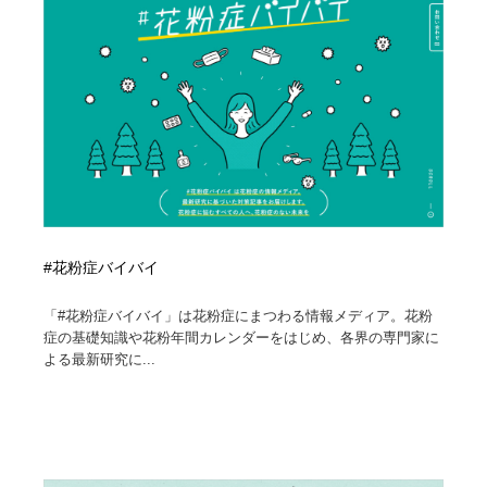
縫製・革製品・靴・鞄
55
縫製・革製品・靴・鞄
時計・腕時計
28
時計・腕時計
カメラ・レンズ
18
カメラ・レンズ
ジュエリー・装飾品
54
ジュエリー・装飾品
おもちゃ・ホビー・ゲーム
35
おもちゃ・ホビー・ゲーム
アニメーション・キャラクターデザイン
23
#花粉症バイバイ
「#花粉症バイバイ」は花粉症にまつわる情報メディア。花粉
アニメーション・キャラクターデザイン
建築・空間・工務店・内装・店舗・環境デザイン
276
症の基礎知識や花粉年間カレンダーをはじめ、各界の専門家に
よる最新研究に...
建築・空間・工務店・内装・店舗・環境デザイン
建設・住宅・不動産・倉庫
197
建設・住宅・不動産・倉庫
オフィス・シェアオフィス・コワーキング・シェアス
46
ペース