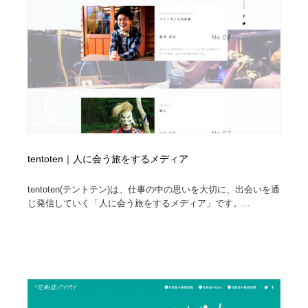
コーダー・エンジニア・デベロッパー
Javascript・WordPress・CSS・SEO・コーディング
97
Javascript・WordPress・CSS・SEO・コーディング
レンタルサーバー・クラウドサービス・ドメイン
10
レンタルサーバー・クラウドサービス・ドメイン
ネット通販・EC・オークション・フリマ
15
ネット通販・EC・オークション・フリマ
フリー素材・写真・モックアップ
41
フリー素材・写真・モックアップ
3D・CG・モーションデザイン
21
tentoten｜人に会う旅をするメディア
3D・CG・モーションデザイン
眼鏡・コンタクトレンズ・サングラス
30
tentoten(テントテン)は、仕事の中の思いを大切に、出会いを通
じ発信していく「人に会う旅をするメディア」です。...
眼鏡・コンタクトレンズ・サングラス
プロダクト・インテリア
139
プロダクト・インテリア
ライフスタイル・家具・生活雑貨・家電
320
ライフスタイル・家具・生活雑貨・家電
ネオンサイン・ネオン菅・オリジナル
7
ネオンサイン・ネオン菅・オリジナル