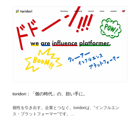
陶芸・窯・ガラス・木工・手工芸
材料：糸・布・紙・プラスチック・石・木材
38
材料：糸・布・紙・プラスチック・石・木材
工業・加工・技術・機械・電気
59
工業・加工・技術・機械・電気
宇宙
9
宇宙
日本の歴史・資料・伝統・将棋・囲碁
4
日本の歴史・資料・伝統・将棋・囲碁
動物園・水族館・公園・テーマパーク・アミューズメン
23
ト
動物園・水族館・公園・テーマパーク・アミューズメン
書籍・本屋・出版・作家・小説家・脚本家
58
ト
toridori：「個の時代」の、担い手に。
書籍・本屋・出版・作家・小説家・脚本家
ヘアサロン・美容院・理髪店・エステ
60
個性を引き出す。企業とつなぐ。toridoriは、“インフルエン
ヘアサロン・美容院・理髪店・エステ
ス・プラットフォーマー”です。...
自動車・船・飛行機・交通・自転車
71
自動車・船・飛行機・交通・自転車
ホテル・旅館・温泉・銭湯・サウナ
149