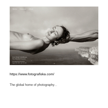
ホテル・旅館・温泉・銭湯・サウナ
旅行・観光・電車・航空会社
55
旅行・観光・電車・航空会社
アウトドア・キャンプ・登山
40
アウトドア・キャンプ・登山
スポーツ・スポーツ用品・トレーニング・ダイエット
71
スポーツ・スポーツ用品・トレーニング・ダイエット
ペット・トリミング
20
ペット・トリミング
ウェディング・結婚
38
ウェディング・結婚
育児・ベイビー・玩具・絵本
27
https://www.fotografiska.com/
育児・ベイビー・玩具・絵本
宗教・神社仏閣・禅・寺・神社
33
The global home of photography...
宗教・神社仏閣・禅・寺・神社
法律・監査・税理士・弁護士・司法書士・行政
29
法律・監査・税理士・弁護士・司法書士・行政
求人・採用・転職・就職・人材紹介
379