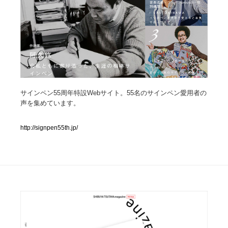
人気ランキング TOP100
業界別 登録Webサイト一覧
Web制作会社・プロダクション・デジタル
579
Web制作会社・プロダクション・デジタル
フォトグラファー・カメラマン・写真
257
サインペン55周年特設Webサイト。55名のサインペン愛用者の
声を集めています。
フォトグラファー・カメラマン・写真
広告・マーケティング・PR・企画・プロデュース
182
http://signpen55th.jp/
広告・マーケティング・PR・企画・プロデュース
ブランディング・コンサルティング
151
ブランディング・コンサルティング
グラフィックデザイン・デザイン事務所
485
グラフィックデザイン・デザイン事務所
印刷・製本・包装・グッズ
43
印刷・製本・包装・グッズ
イラストレーター
160