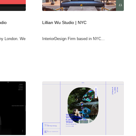
広告・マーケティング・PR・企画・プロデュース
印刷・製本・包装・グッズ
43
udio
Lillian Wu Studio | NYC
印刷・製本・包装・グッズ
フォント・フリーフォント / 書体
238
nny London. We
InteriorDesign Firm based in NYC...
フォント・フリーフォント / 書体
スタイリスト・ヘア＆メークアップ・プロップ・セットデザ
18
イン
スタイリスト・ヘア＆メークアップ・プロップ・セットデザ
コーダー・エンジニア・デベロッパー
136
イン
コーダー・エンジニア・デベロッパー
ネット通販・EC・オークション・フリマ
15
ネット通販・EC・オークション・フリマ
眼鏡・コンタクトレンズ・サングラス
30
眼鏡・コンタクトレンズ・サングラス
ネオンサイン・ネオン菅・オリジナル
7
ネオンサイン・ネオン菅・オリジナル
カメラ・レンズ
18