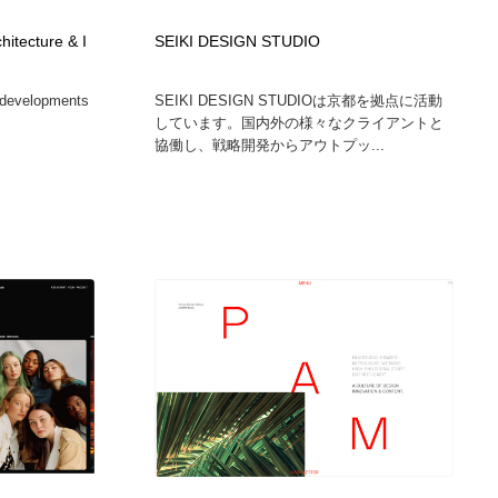
ホテル・旅館・温泉・銭湯・サウナ
スポーツ・スポーツ用品・トレーニング・ダイエット
71
hitecture & I
SEIKI DESIGN STUDIO
スポーツ・スポーツ用品・トレーニング・ダイエット
育児・ベイビー・玩具・絵本
27
 developments
SEIKI DESIGN STUDIOは京都を拠点に活動
しています。国内外の様々なクライアントと
協働し、戦略開発からアウトプッ...
育児・ベイビー・玩具・絵本
求人・採用・転職・就職・人材紹介
379
求人・採用・転職・就職・人材紹介
起業・事業支援・ボランティア・NPO
8
起業・事業支援・ボランティア・NPO
テクノロジー・AI・人工知能・スマートホーム・オンライン
74
テクノロジー・AI・人工知能・スマートホーム・オンライン
音楽・アーティスト・楽器・舞台・演劇・ミュージカル・ダ
152
ンス
音楽・アーティスト・楽器・舞台・演劇・ミュージカル・ダ
マッチングサービス
22
ンス
マッチングサービス
グラフィティ・Graffiti・ストリートアート
4