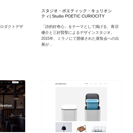
カメラ・レンズ
アニメーション・キャラクターデザイン
23
スタジオ・ポエティック・キュリオシ
ティ| Studio POETIC CURIOCITY
O プロダクトデザ
「詩的好奇心」をテーマとして掲げる、青沼
アニメーション・キャラクターデザイン
オフィス・シェアオフィス・コワーキング・シェアスペース
46
優介と三好賢聖によるデザインスタジオ。
2015年、ミラノにて開催された展覧会への出
オフィス・シェアオフィス・コワーキング・シェアスペース
ファッション・洋服
511
展が...
ファッション・洋服
食品・飲料・酒・菓子
444
食品・飲料・酒・菓子
陶芸・窯・ガラス・木工・手工芸
34
陶芸・窯・ガラス・木工・手工芸
宇宙
9
宇宙
書籍・本屋・出版・作家・小説家・脚本家
58
書籍・本屋・出版・作家・小説家・脚本家
ホテル・旅館・温泉・銭湯・サウナ
149