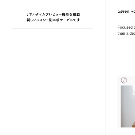
ヘアサロン・美容院・理髪店・エステ
旅行・観光・電車・航空会社
55
Søren Ro
旅行・観光・電車・航空会社
ペット・トリミング
20
Focused o
than a de
ペット・トリミング
宗教・神社仏閣・禅・寺・神社
33
宗教・神社仏閣・禅・寺・神社
健康・医療・福祉・病院・歯医者・製薬・薬品
200
健康・医療・福祉・病院・歯医者・製薬・薬品
教育・スクール・保育・幼稚園・小中高・大学・専門学校
173
教育・スクール・保育・幼稚園・小中高・大学・専門学校
日本伝統：着物・織物・舞踊・歌舞伎・茶道・華道・書道
17
日本伝統：着物・織物・舞踊・歌舞伎・茶道・華道・書道
芸能人・俳優・女優・タレント・モデル・芸能事務所
42
芸能人・俳優・女優・タレント・モデル・芸能事務所
アート・芸術・美術館・美術展・博物館・ギャラリー
383