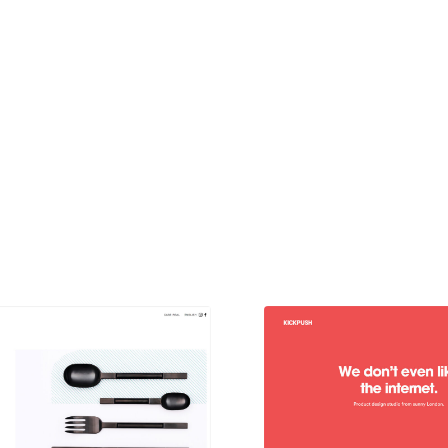
現役Webデザイナーによるコラム
15
現役Webデザイナーによるコラム
人気ランキング TOP100
人気ランキング TOP100
フォトグラファー・カメラマン・写真
257