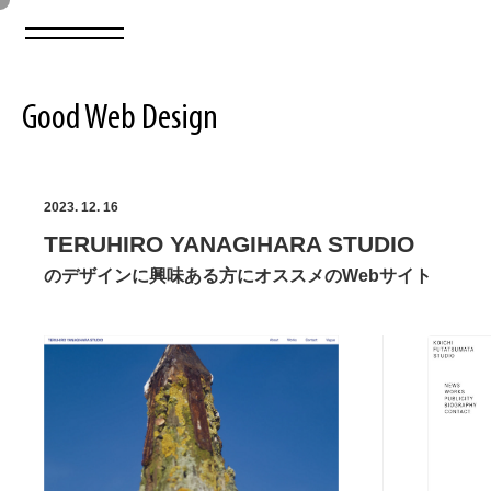
Good Web Design
2026年08月09日の登録サイト数は8551件です
2023. 12. 16
TERUHIRO YANAGIHARA STUDIO
登録Webサイト全一覧
8551
のデザインに興味ある方にオススメのWebサイト
登録Webサイト全一覧!
ABOUT
ABOUT
業界別 登録Webサイト一覧
Web制作会社・プロダクション・デジタル
579