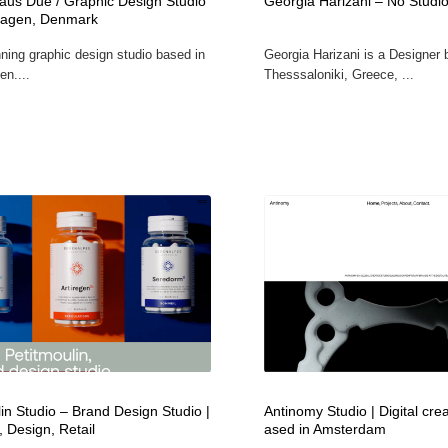
laus Due / Graphic Design Studio
Georgia Harizani – No Studio
hagen, Denmark
ning graphic design studio based in
Georgia Harizani is a Designer 
n....
Thesssaloniki, Greece, ...
in Studio – Brand Design Studio |
Antinomy Studio | Digital crea
 Design, Retail
ased in Amsterdam