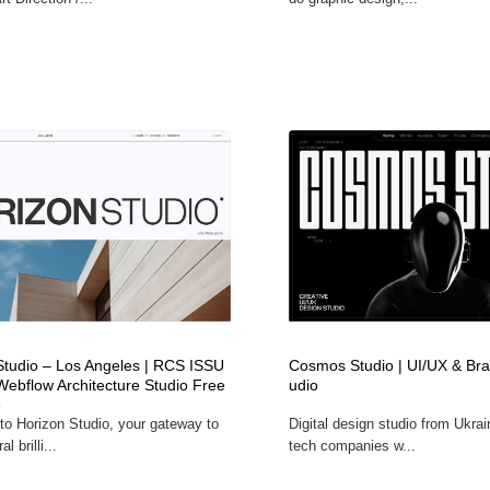
Studio – Los Angeles | RCS ISSU
Cosmos Studio | UI/UX & Bra
Webflow Architecture Studio Free
udio
e
o Horizon Studio, your gateway to
Digital design studio from Ukra
l brilli...
tech companies w...