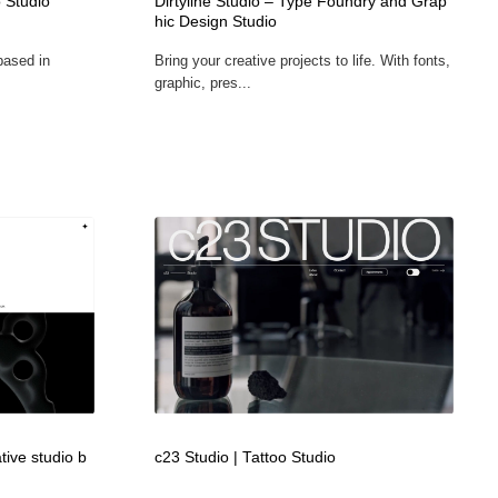
 Studio
Dirtyline Studio – Type Foundry and Grap
hic Design Studio
based in
Bring your creative projects to life. With fonts,
graphic, pres...
tive studio b
c23 Studio | Tattoo Studio