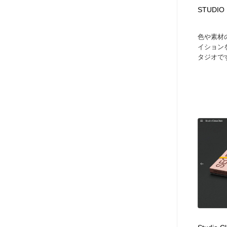
アート・芸術・美術館・美術展・博物館・ギャラリー
GWD スタッフお気に入り
201
STUDIO
色や素材
GWD スタッフお気に入り
イション
タジオです