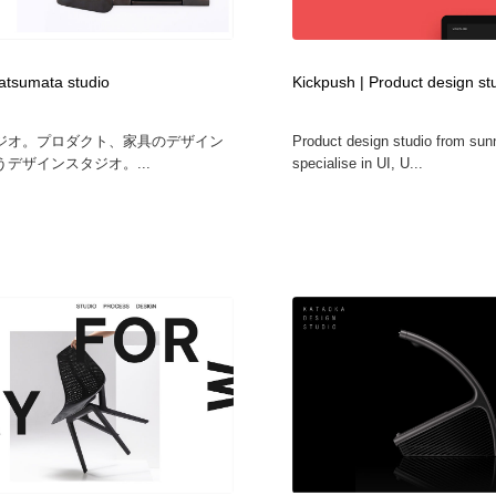
フォトグラファー・カメラマン・写真
グラフィックデザイン・デザイン事務所
485
tatsumata studio
Kickpush | Product design st
グラフィックデザイン・デザイン事務所
コンテンツ・メディア制作会社
9
ジオ。プロダクト、家具のデザイン
Product design studio from su
デザインスタジオ。...
specialise in UI, U...
コンテンツ・メディア制作会社
編集・ライティング・コピーライター
19
編集・ライティング・コピーライター
撮影スタジオ・撮影用小物・背景ボード・リース・レンタル
20
撮影スタジオ・撮影用小物・背景ボード・リース・レンタル
レンタルサーバー・クラウドサービス・ドメイン
10
レンタルサーバー・クラウドサービス・ドメイン
3D・CG・モーションデザイン
21
3D・CG・モーションデザイン
ライフスタイル・家具・生活雑貨・家電
320
ライフスタイル・家具・生活雑貨・家電
時計・腕時計
28