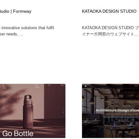
時計・腕時計
おもちゃ・ホビー・ゲーム
35
tudio | Formway
KATAOKA DESIGN STUDIO
innovative solutions that fulfil
KATAOKA DESIGN STUDI
おもちゃ・ホビー・ゲーム
建設・住宅・不動産・倉庫
197
er needs, ...
イナー片岡哲のウェブサイト...
建設・住宅・不動産・倉庫
携帯電話・通信・サービス
15
携帯電話・通信・サービス
農業・林業・漁業・畜産・鉱業・燃料
54
農業・林業・漁業・畜産・鉱業・燃料
植物・花・ガーデニング・造園
42
植物・花・ガーデニング・造園
工業・加工・技術・機械・電気
59
工業・加工・技術・機械・電気
動物園・水族館・公園・テーマパーク・アミューズメント
23
動物園・水族館・公園・テーマパーク・アミューズメント
自動車・船・飛行機・交通・自転車
71