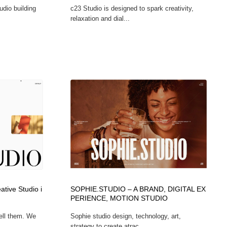
udio building
c23 Studio is designed to spark creativity,
relaxation and dial...
tive Studio i
SOPHIE.STUDIO – A BRAND, DIGITAL EX
PERIENCE, MOTION STUDIO
tell them. We
Sophie studio design, technology, art,
strategy to create atrac...