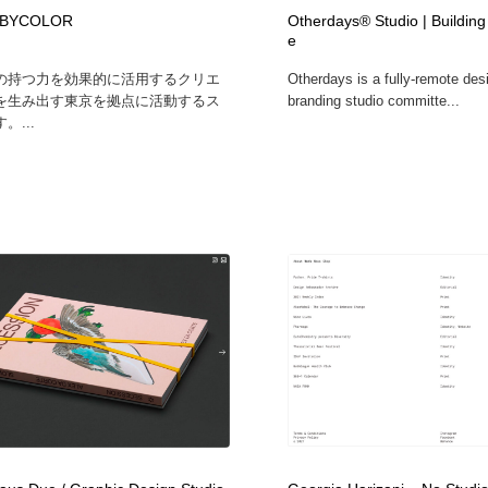
鉛筆画・木炭画・デッサン・クロッキー
Drawing Software / お絵かきソフト・アプリ・ブラシ
11
 BYCOLOR
Otherdays® Studio | Building 
e
の持つ力を効果的に活用するクリエ
Otherdays is a fully-remote des
Drawing Software / お絵かきソフト・アプリ・ブラシ
を生み出す東京を拠点に活動するス
branding studio committe...
。...