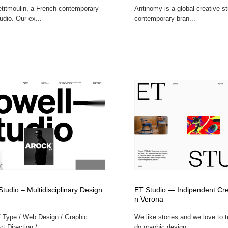
titmoulin, a French contemporary
Antinomy is a global creative st
udio. Our ex...
contemporary bran...
tudio – Multidisciplinary Design
ET Studio — Indipendent Crea
n Verona
/ Type / Web Design / Graphic
We like stories and we love to 
rt Direction /...
do graphic design,...