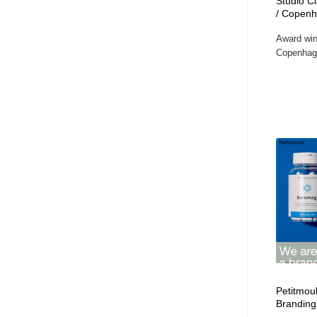
Studio C
/ Copen
Award win
Copenhage
Petitmoul
Branding,