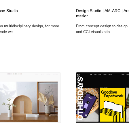
自動車・船・飛行機・交通・自転車
アウトドア・キャンプ・登山
40
se Studio
Design Studio | AM-ARC | Arc
nterior
アウトドア・キャンプ・登山
ウェディング・結婚
38
n multidisciplinary design, for more
From concept design to design
cade we ...
and CGI visualizatio...
ウェディング・結婚
法律・監査・税理士・弁護士・司法書士・行政
29
法律・監査・税理士・弁護士・司法書士・行政
金融・銀行・投資・保険・M&A・商社
78
金融・銀行・投資・保険・M&A・商社
システム開発・IT・決済・アプリ・ソフトウェア
99
システム開発・IT・決済・アプリ・ソフトウェア
映画・アニメ・DVD・動画配信・放送・TV・ラジオ
65
映画・アニメ・DVD・動画配信・放送・TV・ラジオ
キャンペーン・イベント・ワークショップ・コンペティショ
77
ン
キャンペーン・イベント・ワークショップ・コンペティショ
鉛筆画・木炭画・デッサン・クロッキー
15
ン