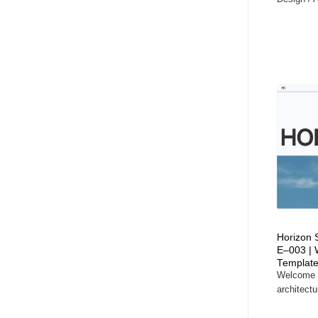
Horizon 
E–003 | 
Templat
Welcome t
architectura