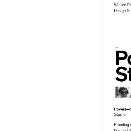
We are Pe
Design St
Powell—S
Studio
Branding 
Design / A