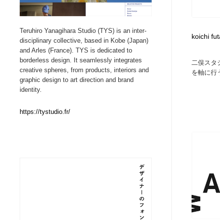
Web制作会社・プロダクション・デジタル
ブランディング・コンサルティング
151
Teruhiro Yanagihara Studio (TYS) is an inter-
koichi fu
disciplinary collective, based in Kobe (Japan)
ブランディング・コンサルティング
イラストレーター
160
and Arles (France). TYS is dedicated to
borderless design. It seamlessly integrates
二俣スタ
creative spheres, from products, interiors and
を軸に行う
イラストレーター
レタリング・カリグラフィ・サイン・看板
31
graphic design to art direction and brand
identity.
レタリング・カリグラフィ・サイン・看板
映像・クリエイター・プロダクション
164
https://tystudio.fr/
映像・クリエイター・プロダクション
Javascript・WordPress・CSS・SEO・コーディング
97
Javascript・WordPress・CSS・SEO・コーディング
フリー素材・写真・モックアップ
41
フリー素材・写真・モックアップ
プロダクト・インテリア
139
プロダクト・インテリア
縫製・革製品・靴・鞄
55