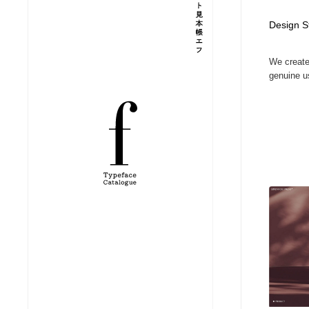
縫製・革製品・靴・鞄
ジュエリー・装飾品
54
Design S
We create 
ジュエリー・装飾品
建築・空間・工務店・内装・店舗・環境デザイン
276
genuine us
建築・空間・工務店・内装・店舗・環境デザイン
商業施設・商業ビル
33
商業施設・商業ビル
コスメ・化粧品・石鹸・シャンプー・ヘアケア・香水
220
コスメ・化粧品・石鹸・シャンプー・ヘアケア・香水
飲食・レストラン・カフェ
182
飲食・レストラン・カフェ
材料：糸・布・紙・プラスチック・石・木材
38
材料：糸・布・紙・プラスチック・石・木材
日本の歴史・資料・伝統・将棋・囲碁
4
日本の歴史・資料・伝統・将棋・囲碁
ヘアサロン・美容院・理髪店・エステ
60