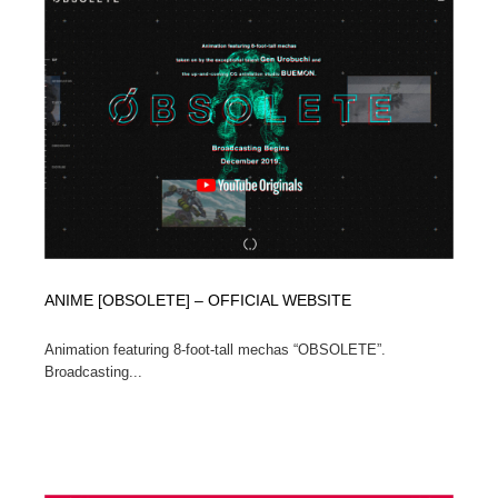
コーダー・エンジニア・デベロッパー
Javascript・WordPress・CSS・SEO・コーディング
97
Javascript・WordPress・CSS・SEO・コーディング
レンタルサーバー・クラウドサービス・ドメイン
10
レンタルサーバー・クラウドサービス・ドメイン
ネット通販・EC・オークション・フリマ
15
ネット通販・EC・オークション・フリマ
フリー素材・写真・モックアップ
41
フリー素材・写真・モックアップ
3D・CG・モーションデザイン
20
3D・CG・モーションデザイン
眼鏡・コンタクトレンズ・サングラス
30
ANIME [OBSOLETE] – OFFICIAL WEBSITE
眼鏡・コンタクトレンズ・サングラス
プロダクト・インテリア
139
Animation featuring 8-foot-tall mechas “OBSOLETE”.
Broadcasting...
プロダクト・インテリア
ライフスタイル・家具・生活雑貨・家電
320
ライフスタイル・家具・生活雑貨・家電
ネオンサイン・ネオン菅・オリジナル
7
ネオンサイン・ネオン菅・オリジナル