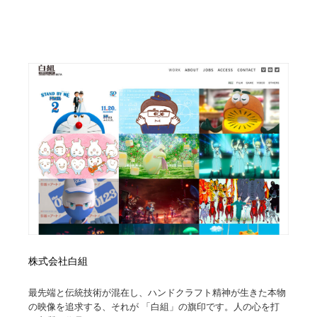
映画・アニメ・DVD・動画配信・放送・TV・ラジオ
音楽・アーティスト・楽器・舞台・演劇・ミュージカ
152
ル・ダンス
音楽・アーティスト・楽器・舞台・演劇・ミュージカ
芸能人・俳優・女優・タレント・モデル・芸能事務所
42
ル・ダンス
芸能人・俳優・女優・タレント・モデル・芸能事務所
キャンペーン・イベント・ワークショップ・コンペティ
77
ション
キャンペーン・イベント・ワークショップ・コンペティ
マッチングサービス
22
ション
マッチングサービス
アート・芸術・美術館・美術展・博物館・ギャラリー
383
アート・芸術・美術館・美術展・博物館・ギャラリー
鉛筆画・木炭画・デッサン・クロッキー
15
鉛筆画・木炭画・デッサン・クロッキー
グラフィティ・Graffiti・ストリートアート
4
株式会社白組
グラフィティ・Graffiti・ストリートアート
GWD スタッフお気に入り
201
最先端と伝統技術が混在し、ハンドクラフト精神が生きた本物
の映像を追求する、それが 「白組」の旗印です。人の心を打
GWD スタッフお気に入り
Drawing Software / お絵かきソフト・アプリ・ブラシ
11