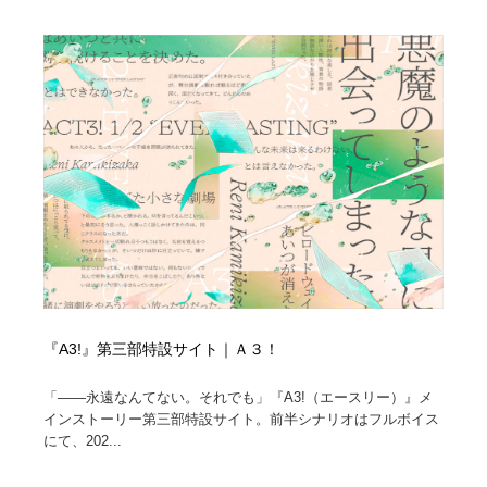
オフィス・シェアオフィス・コワーキング・シェアス
商業施設・商業ビル
33
ペース
商業施設・商業ビル
携帯電話・通信・サービス
15
携帯電話・通信・サービス
ファッション・洋服
511
ファッション・洋服
コスメ・化粧品・石鹸・シャンプー・ヘアケア・香水
220
コスメ・化粧品・石鹸・シャンプー・ヘアケア・香水
農業・林業・漁業・畜産・鉱業・燃料
54
農業・林業・漁業・畜産・鉱業・燃料
食品・飲料・酒・菓子
444
食品・飲料・酒・菓子
飲食・レストラン・カフェ
182
『A3!』第三部特設サイト｜Ａ３！
飲食・レストラン・カフェ
植物・花・ガーデニング・造園
42
「――永遠なんてない。それでも」『A3!（エースリー）』メ
インストーリー第三部特設サイト。前半シナリオはフルボイス
植物・花・ガーデニング・造園
陶芸・窯・ガラス・木工・手工芸
34
にて、202...