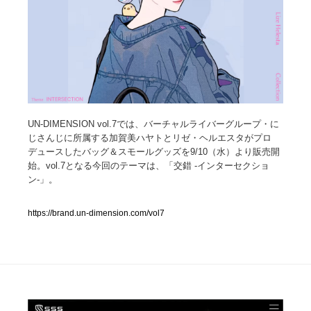
人気ランキング TOP100
業界別 登録Webサイト一覧
Web制作会社・プロダクション・デジタル
579
UN-DIMENSION vol.7では、バーチャルライバーグループ・に
Web制作会社・プロダクション・デジタル
フォトグラファー・カメラマン・写真
257
じさんじに所属する加賀美ハヤトとリゼ・ヘルエスタがプロ
デュースしたバッグ＆スモールグッズを9/10（水）より販売開
フォトグラファー・カメラマン・写真
広告・マーケティング・PR・企画・プロデュース
182
始。vol.7となる今回のテーマは、「交錯 -インターセクショ
ン-」。
広告・マーケティング・PR・企画・プロデュース
ブランディング・コンサルティング
151
https://brand.un-dimension.com/vol7
ブランディング・コンサルティング
グラフィックデザイン・デザイン事務所
485
グラフィックデザイン・デザイン事務所
印刷・製本・包装・グッズ
43
印刷・製本・包装・グッズ
イラストレーター
160