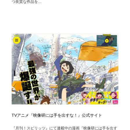
つ良質な作品を...
Drawing Software / お絵かきソフト・アプリ・ブラシ
ニュース・マガジン・メディア・SNS・YouTube
346
ニュース・マガジン・メディア・SNS・YouTube
TVアニメ『映像研には手を出すな！』公式サイト
『月刊！スピリッツ』にて連載中の漫画『映像研には手を出す