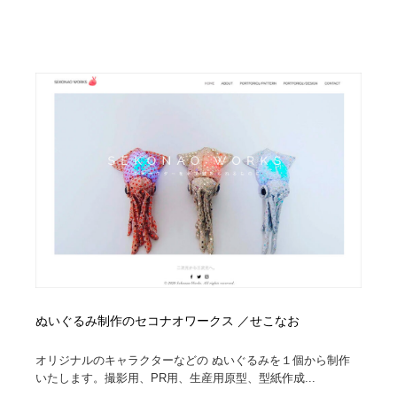
求人・採用・転職・就職・人材紹介
健康・医療・福祉・病院・歯医者・製薬・薬品
200
健康・医療・福祉・病院・歯医者・製薬・薬品
金融・銀行・投資・保険・M&A・商社
78
金融・銀行・投資・保険・M&A・商社
起業・事業支援・ボランティア・NPO
8
起業・事業支援・ボランティア・NPO
教育・スクール・保育・幼稚園・小中高・大学・専門学
173
校
教育・スクール・保育・幼稚園・小中高・大学・専門学
システム開発・IT・決済・アプリ・ソフトウェア
99
校
システム開発・IT・決済・アプリ・ソフトウェア
テクノロジー・AI・人工知能・スマートホーム・オンラ
74
イン
テクノロジー・AI・人工知能・スマートホーム・オンラ
日本伝統：着物・織物・舞踊・歌舞伎・茶道・華道・書
17
イン
道
ぬいぐるみ制作のセコナオワークス ／せこなお
日本伝統：着物・織物・舞踊・歌舞伎・茶道・華道・書
映画・アニメ・DVD・動画配信・放送・TV・ラジオ
65
オリジナルのキャラクターなどの ぬいぐるみを１個から制作
道
いたします。撮影用、PR用、生産用原型、型紙作成...