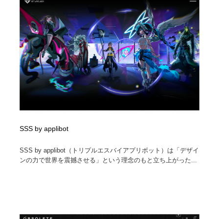
イラストレーター
コンテンツ・メディア制作会社
9
コンテンツ・メディア制作会社
フォント・フリーフォント / 書体
238
フォント・フリーフォント / 書体
レタリング・カリグラフィ・サイン・看板
31
レタリング・カリグラフィ・サイン・看板
編集・ライティング・コピーライター
19
編集・ライティング・コピーライター
スタイリスト・ヘア＆メークアップ・プロップ・セット
18
デザイン
SSS by applibot
スタイリスト・ヘア＆メークアップ・プロップ・セット
映像・クリエイター・プロダクション
164
SSS by applibot（トリプルエスバイアプリボット）は「デザイ
デザイン
ンの力で世界を震撼させる」という理念のもと立ち上がった...
映像・クリエイター・プロダクション
撮影スタジオ・撮影用小物・背景ボード・リース・レン
20
タル
撮影スタジオ・撮影用小物・背景ボード・リース・レン
コーダー・エンジニア・デベロッパー
136
タル