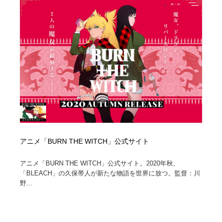
縫製・革製品・靴・鞄
55
縫製・革製品・靴・鞄
時計・腕時計
28
時計・腕時計
カメラ・レンズ
18
カメラ・レンズ
ジュエリー・装飾品
54
ジュエリー・装飾品
おもちゃ・ホビー・ゲーム
35
おもちゃ・ホビー・ゲーム
アニメーション・キャラクターデザイン
23
アニメ「BURN THE WITCH」公式サイト
アニメーション・キャラクターデザイン
建築・空間・工務店・内装・店舗・環境デザイン
276
アニメ「BURN THE WITCH」公式サイト。2020年秋、
建築・空間・工務店・内装・店舗・環境デザイン
建設・住宅・不動産・倉庫
197
「BLEACH」の久保帯人が新たな物語を世界に放つ。監督：川
野...
建設・住宅・不動産・倉庫
オフィス・シェアオフィス・コワーキング・シェアス
46
ペース