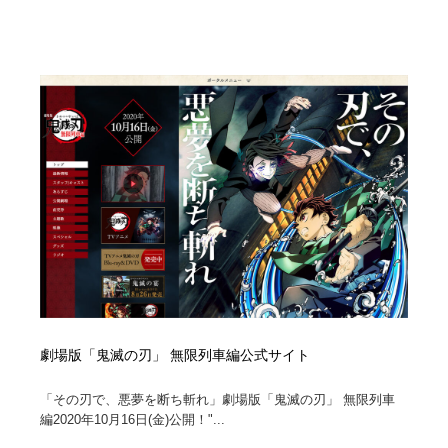
ホテル・旅館・温泉・銭湯・サウナ
旅行・観光・電車・航空会社
55
旅行・観光・電車・航空会社
アウトドア・キャンプ・登山
40
アウトドア・キャンプ・登山
スポーツ・スポーツ用品・トレーニング・ダイエット
71
スポーツ・スポーツ用品・トレーニング・ダイエット
ペット・トリミング
20
ペット・トリミング
ウェディング・結婚
38
ウェディング・結婚
育児・ベイビー・玩具・絵本
27
育児・ベイビー・玩具・絵本
宗教・神社仏閣・禅・寺・神社
33
劇場版「鬼滅の刃」 無限列車編公式サイト
宗教・神社仏閣・禅・寺・神社
法律・監査・税理士・弁護士・司法書士・行政
29
「その刃で、悪夢を断ち斬れ」劇場版「鬼滅の刃」 無限列車
法律・監査・税理士・弁護士・司法書士・行政
求人・採用・転職・就職・人材紹介
379
編2020年10月16日(金)公開！"...