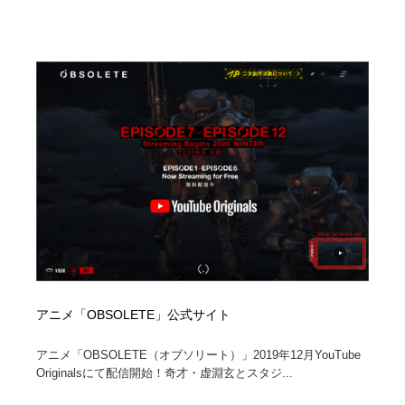
陶芸・窯・ガラス・木工・手工芸
材料：糸・布・紙・プラスチック・石・木材
38
材料：糸・布・紙・プラスチック・石・木材
工業・加工・技術・機械・電気
59
工業・加工・技術・機械・電気
宇宙
9
宇宙
日本の歴史・資料・伝統・将棋・囲碁
4
日本の歴史・資料・伝統・将棋・囲碁
動物園・水族館・公園・テーマパーク・アミューズメン
23
ト
動物園・水族館・公園・テーマパーク・アミューズメン
書籍・本屋・出版・作家・小説家・脚本家
58
ト
書籍・本屋・出版・作家・小説家・脚本家
ヘアサロン・美容院・理髪店・エステ
60
アニメ「OBSOLETE」公式サイト
ヘアサロン・美容院・理髪店・エステ
自動車・船・飛行機・交通・自転車
71
アニメ「OBSOLETE（オブソリート）」2019年12月YouTube
Originalsにて配信開始！奇才・虚淵玄とスタジ...
自動車・船・飛行機・交通・自転車
ホテル・旅館・温泉・銭湯・サウナ
149