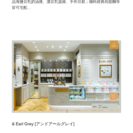
品海鹽豆乳奶油捲、濃豆乳菠羅、手作旦糕；穗科經典烏龍麵等
皆可宅配...
& Earl Grey [アンドアールグレイ]