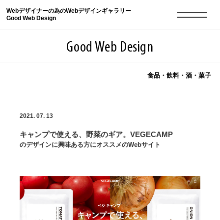
Webデザイナーの為のWebデザインギャラリー
Good Web Design
Good Web Design
食品・飲料・酒・菓子
2026年08月09日の登録サイト数は8551件です
2021. 07. 13
登録Webサイト全一覧
8551
キャンプで使える、野菜のギア。VEGECAMP
登録Webサイト全一覧!
現役Webデザイナーによるコラム
15
のデザインに興味ある方にオススメのWebサイト
現役Webデザイナーによるコラム
ニュース
12
ニュース
ABOUT
ABOUT
人気ランキング TOP100