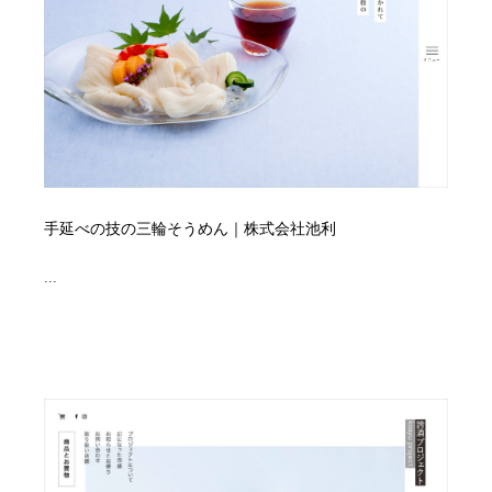
イラストレーター
コンテンツ・メディア制作会社
9
コンテンツ・メディア制作会社
フォント・フリーフォント / 書体
238
フォント・フリーフォント / 書体
レタリング・カリグラフィ・サイン・看板
31
レタリング・カリグラフィ・サイン・看板
編集・ライティング・コピーライター
19
手延べの技の三輪そうめん｜株式会社池利
編集・ライティング・コピーライター
スタイリスト・ヘア＆メークアップ・プロップ・セット
18
デザイン
...
スタイリスト・ヘア＆メークアップ・プロップ・セット
映像・クリエイター・プロダクション
164
デザイン
映像・クリエイター・プロダクション
撮影スタジオ・撮影用小物・背景ボード・リース・レン
20
タル
撮影スタジオ・撮影用小物・背景ボード・リース・レン
コーダー・エンジニア・デベロッパー
136
タル