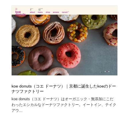
求人・採用・転職・就職・人材紹介
健康・医療・福祉・病院・歯医者・製薬・薬品
200
健康・医療・福祉・病院・歯医者・製薬・薬品
金融・銀行・投資・保険・M&A・商社
78
金融・銀行・投資・保険・M&A・商社
起業・事業支援・ボランティア・NPO
8
起業・事業支援・ボランティア・NPO
教育・スクール・保育・幼稚園・小中高・大学・専門学
173
校
教育・スクール・保育・幼稚園・小中高・大学・専門学
システム開発・IT・決済・アプリ・ソフトウェア
99
校
システム開発・IT・決済・アプリ・ソフトウェア
テクノロジー・AI・人工知能・スマートホーム・オンラ
74
イン
koe donuts（コエ ドーナツ）｜京都に誕生したkoeのドー
ナツファクトリー
テクノロジー・AI・人工知能・スマートホーム・オンラ
日本伝統：着物・織物・舞踊・歌舞伎・茶道・華道・書
koe donuts（コエ ドーナツ）はオーガニック・無添加にこだ
17
イン
道
わったエシカルなドーナツファクトリー。イートイン、テイク
アウ...
日本伝統：着物・織物・舞踊・歌舞伎・茶道・華道・書
映画・アニメ・DVD・動画配信・放送・TV・ラジオ
65
道