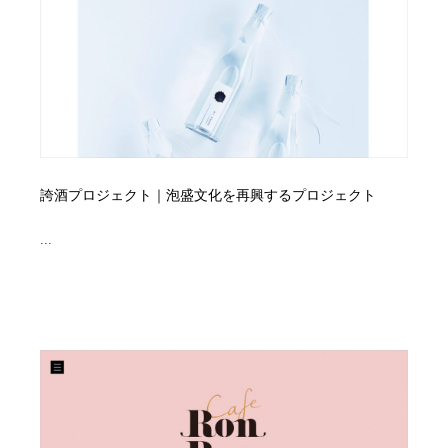
コーダー・エンジニア・デベロッパー
Javascript・WordPress・CSS・SEO・コーディング
97
Javascript・WordPress・CSS・SEO・コーディング
レンタルサーバー・クラウドサービス・ドメイン
10
レンタルサーバー・クラウドサービス・ドメイン
ネット通販・EC・オークション・フリマ
15
ネット通販・EC・オークション・フリマ
フリー素材・写真・モックアップ
41
誇酒プロジェクト｜泡盛文化を再興するプロジェクト
フリー素材・写真・モックアップ
3D・CG・モーションデザイン
21
...
3D・CG・モーションデザイン
眼鏡・コンタクトレンズ・サングラス
30
眼鏡・コンタクトレンズ・サングラス
プロダクト・インテリア
139
プロダクト・インテリア
ライフスタイル・家具・生活雑貨・家電
320
ライフスタイル・家具・生活雑貨・家電
ネオンサイン・ネオン菅・オリジナル
7
ネオンサイン・ネオン菅・オリジナル