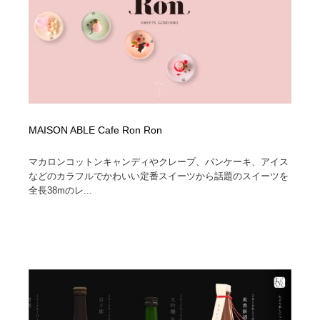
縫製・革製品・靴・鞄
55
縫製・革製品・靴・鞄
時計・腕時計
28
時計・腕時計
カメラ・レンズ
18
カメラ・レンズ
ジュエリー・装飾品
54
MAISON ABLE Cafe Ron Ron
ジュエリー・装飾品
おもちゃ・ホビー・ゲーム
35
マカロンコットンキャンディやクレープ、パンケーキ、アイス
おもちゃ・ホビー・ゲーム
アニメーション・キャラクターデザイン
23
などのカラフルでかわいい定番スイーツから話題のスイーツを
全長38mのレ...
アニメーション・キャラクターデザイン
建築・空間・工務店・内装・店舗・環境デザイン
276
建築・空間・工務店・内装・店舗・環境デザイン
建設・住宅・不動産・倉庫
197
建設・住宅・不動産・倉庫
オフィス・シェアオフィス・コワーキング・シェアス
46
ペース