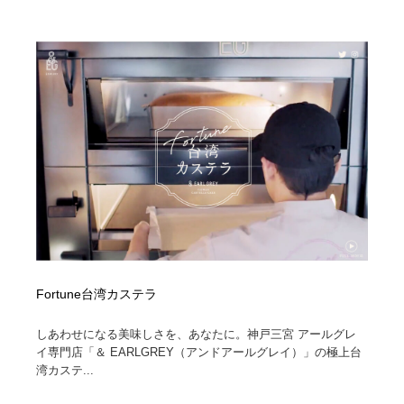
映画・アニメ・DVD・動画配信・放送・TV・ラジオ
音楽・アーティスト・楽器・舞台・演劇・ミュージカ
152
ル・ダンス
音楽・アーティスト・楽器・舞台・演劇・ミュージカ
芸能人・俳優・女優・タレント・モデル・芸能事務所
42
ル・ダンス
芸能人・俳優・女優・タレント・モデル・芸能事務所
キャンペーン・イベント・ワークショップ・コンペティ
77
ション
キャンペーン・イベント・ワークショップ・コンペティ
マッチングサービス
22
ション
マッチングサービス
アート・芸術・美術館・美術展・博物館・ギャラリー
383
アート・芸術・美術館・美術展・博物館・ギャラリー
鉛筆画・木炭画・デッサン・クロッキー
15
Fortune台湾カステラ
鉛筆画・木炭画・デッサン・クロッキー
グラフィティ・Graffiti・ストリートアート
4
しあわせになる美味しさを、あなたに。神戸三宮 アールグレ
グラフィティ・Graffiti・ストリートアート
GWD スタッフお気に入り
201
イ専門店「＆ EARLGREY（アンドアールグレイ）」の極上台
湾カステ...
GWD スタッフお気に入り
Drawing Software / お絵かきソフト・アプリ・ブラシ
11