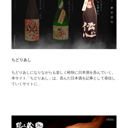
オフィス・シェアオフィス・コワーキング・シェアス
商業施設・商業ビル
33
ペース
商業施設・商業ビル
携帯電話・通信・サービス
15
携帯電話・通信・サービス
ファッション・洋服
511
ファッション・洋服
コスメ・化粧品・石鹸・シャンプー・ヘアケア・香水
220
コスメ・化粧品・石鹸・シャンプー・ヘアケア・香水
農業・林業・漁業・畜産・鉱業・燃料
54
ちどりあし
ちどりあしになりながらも楽しく軽快に日本酒を呑んでいく。
農業・林業・漁業・畜産・鉱業・燃料
食品・飲料・酒・菓子
444
本サイト「ちどりあし」は、呑んだ日本酒を記事として発信し
ていくサイトに...
食品・飲料・酒・菓子
飲食・レストラン・カフェ
182
飲食・レストラン・カフェ
植物・花・ガーデニング・造園
42
植物・花・ガーデニング・造園
陶芸・窯・ガラス・木工・手工芸
34