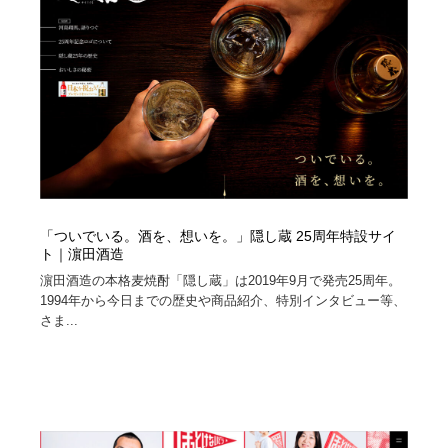
陶芸・窯・ガラス・木工・手工芸
材料：糸・布・紙・プラスチック・石・木材
38
材料：糸・布・紙・プラスチック・石・木材
工業・加工・技術・機械・電気
59
工業・加工・技術・機械・電気
宇宙
9
宇宙
日本の歴史・資料・伝統・将棋・囲碁
4
日本の歴史・資料・伝統・将棋・囲碁
動物園・水族館・公園・テーマパーク・アミューズメン
23
ト
「ついでいる。酒を、想いを。」隠し蔵 25周年特設サイ
ト｜濵田酒造
動物園・水族館・公園・テーマパーク・アミューズメン
書籍・本屋・出版・作家・小説家・脚本家
58
濵田酒造の本格麦焼酎「隠し蔵」は2019年9月で発売25周年。
ト
1994年から今日までの歴史や商品紹介、特別インタビュー等、
書籍・本屋・出版・作家・小説家・脚本家
ヘアサロン・美容院・理髪店・エステ
60
さま...
ヘアサロン・美容院・理髪店・エステ
自動車・船・飛行機・交通・自転車
71
自動車・船・飛行機・交通・自転車
ホテル・旅館・温泉・銭湯・サウナ
149