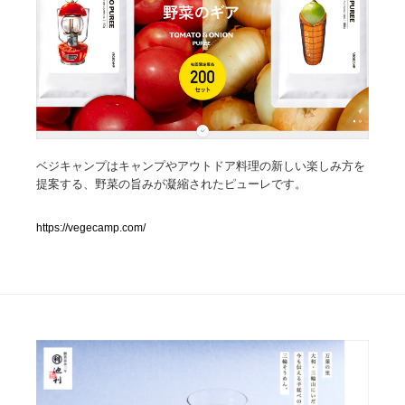
人気ランキング TOP100
業界別 登録Webサイト一覧
Web制作会社・プロダクション・デジタル
579
Web制作会社・プロダクション・デジタル
フォトグラファー・カメラマン・写真
257
ベジキャンプはキャンプやアウトドア料理の新しい楽しみ方を
提案する、野菜の旨みが凝縮されたピューレです。
フォトグラファー・カメラマン・写真
広告・マーケティング・PR・企画・プロデュース
182
https://vegecamp.com/
広告・マーケティング・PR・企画・プロデュース
ブランディング・コンサルティング
151
ブランディング・コンサルティング
グラフィックデザイン・デザイン事務所
485
グラフィックデザイン・デザイン事務所
印刷・製本・包装・グッズ
43
印刷・製本・包装・グッズ
イラストレーター
160