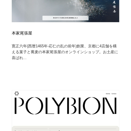
本家尾張屋
寛正六年(西暦1465年-応仁の乱の前年)創業、京都に4店舗を構
える菓子と蕎麦の本家尾張屋のオンラインショップ。お土産に
喜ばれ...