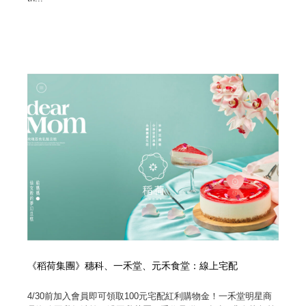
《稻荷集團》穗科、一禾堂、元禾食堂：線上宅配
4/30前加入會員即可領取100元宅配紅利購物金！一禾堂明星商