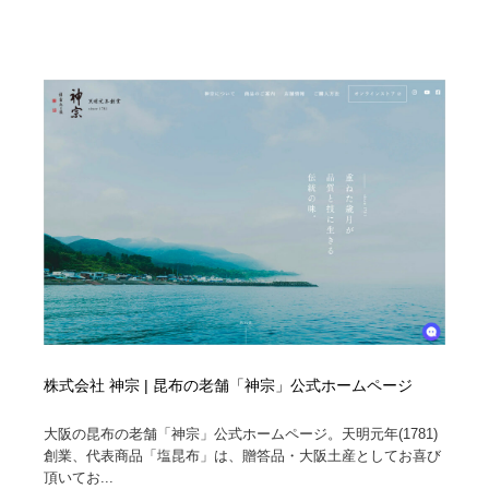
Drawing Software / お絵かきソフト・アプリ・ブラシ
ニュース・マガジン・メディア・SNS・YouTube
346
ニュース・マガジン・メディア・SNS・YouTube
株式会社 神宗 | 昆布の老舗「神宗」公式ホームページ
大阪の昆布の老舗「神宗」公式ホームページ。天明元年(1781)
創業、代表商品「塩昆布」は、贈答品・大阪土産としてお喜び
頂いてお...