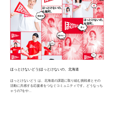
ホテル・旅館・温泉・銭湯・サウナ
旅行・観光・電車・航空会社
55
旅行・観光・電車・航空会社
アウトドア・キャンプ・登山
40
アウトドア・キャンプ・登山
スポーツ・スポーツ用品・トレーニング・ダイエット
71
スポーツ・スポーツ用品・トレーニング・ダイエット
ペット・トリミング
20
ペット・トリミング
ウェディング・結婚
38
ウェディング・結婚
育児・ベイビー・玩具・絵本
27
ほっとけないどう|ほっとけないの、北海道
育児・ベイビー・玩具・絵本
宗教・神社仏閣・禅・寺・神社
33
ほっとけないどう は、北海道の課題に取り組む挑戦者とその
活動に共感する応援者をつなぐコミュニティです。どうなっち
ゃうの?をや...
宗教・神社仏閣・禅・寺・神社
法律・監査・税理士・弁護士・司法書士・行政
29
法律・監査・税理士・弁護士・司法書士・行政
求人・採用・転職・就職・人材紹介
379