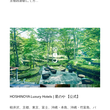
京都西新駅にてカ...
映画・アニメ・DVD・動画配信・放送・TV・ラジオ
音楽・アーティスト・楽器・舞台・演劇・ミュージカ
152
ル・ダンス
音楽・アーティスト・楽器・舞台・演劇・ミュージカ
芸能人・俳優・女優・タレント・モデル・芸能事務所
42
ル・ダンス
芸能人・俳優・女優・タレント・モデル・芸能事務所
キャンペーン・イベント・ワークショップ・コンペティ
77
ション
キャンペーン・イベント・ワークショップ・コンペティ
マッチングサービス
22
ション
マッチングサービス
アート・芸術・美術館・美術展・博物館・ギャラリー
383
アート・芸術・美術館・美術展・博物館・ギャラリー
鉛筆画・木炭画・デッサン・クロッキー
15
鉛筆画・木炭画・デッサン・クロッキー
グラフィティ・Graffiti・ストリートアート
4
グラフィティ・Graffiti・ストリートアート
GWD スタッフお気に入り
201
HOSHINOYA Luxury Hotels | 星のや 【公式】
GWD スタッフお気に入り
Drawing Software / お絵かきソフト・アプリ・ブラシ
11
軽井沢、京都、東京、富士、沖縄・本島、沖縄・竹富島、バ