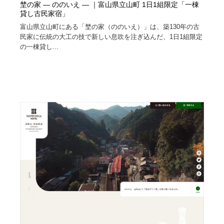
埜の家 ― ののいえ ― ｜富山県立山町 1日1組限定「一棟
貸し古民家宿」
富山県立山町にある「埜の家（ののいえ）」は、築130年の古
民家に伝統の大工の技で新しい息吹を注ぎ込んだ、1日1組限定
の一棟貸し...