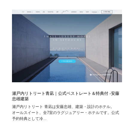
陶芸・窯・ガラス・木工・手工芸
材料：糸・布・紙・プラスチック・石・木材
38
材料：糸・布・紙・プラスチック・石・木材
工業・加工・技術・機械・電気
59
工業・加工・技術・機械・電気
宇宙
9
宇宙
日本の歴史・資料・伝統・将棋・囲碁
4
日本の歴史・資料・伝統・将棋・囲碁
動物園・水族館・公園・テーマパーク・アミューズメン
23
ト
動物園・水族館・公園・テーマパーク・アミューズメン
書籍・本屋・出版・作家・小説家・脚本家
58
ト
瀬戸内リトリート青凪｜公式ベストレート＆特典付 -安藤
書籍・本屋・出版・作家・小説家・脚本家
ヘアサロン・美容院・理髪店・エステ
60
忠雄建築
瀬戸内リトリート 青凪は安藤忠雄、建築・設計のホテル。
ヘアサロン・美容院・理髪店・エステ
自動車・船・飛行機・交通・自転車
71
オールスイート、全7室のラグジュアリー・ホテルです。公式
予約特典として冷...
自動車・船・飛行機・交通・自転車
ホテル・旅館・温泉・銭湯・サウナ
149