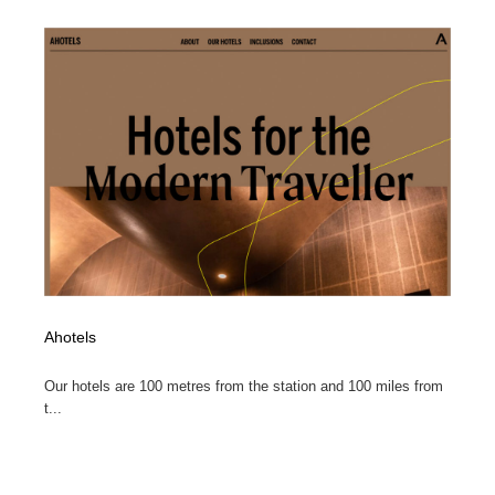
オフィス・シェアオフィス・コワーキング・シェアス
商業施設・商業ビル
33
ペース
商業施設・商業ビル
携帯電話・通信・サービス
15
携帯電話・通信・サービス
ファッション・洋服
511
ファッション・洋服
コスメ・化粧品・石鹸・シャンプー・ヘアケア・香水
220
コスメ・化粧品・石鹸・シャンプー・ヘアケア・香水
農業・林業・漁業・畜産・鉱業・燃料
54
農業・林業・漁業・畜産・鉱業・燃料
食品・飲料・酒・菓子
444
食品・飲料・酒・菓子
飲食・レストラン・カフェ
181
Ahotels
Our hotels are 100 metres from the station and 100 miles from
飲食・レストラン・カフェ
植物・花・ガーデニング・造園
42
t...
植物・花・ガーデニング・造園
陶芸・窯・ガラス・木工・手工芸
34