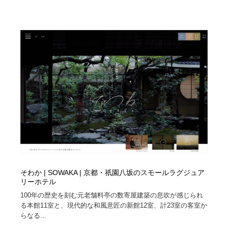
ホテル・旅館・温泉・銭湯・サウナ
旅行・観光・電車・航空会社
55
旅行・観光・電車・航空会社
アウトドア・キャンプ・登山
40
アウトドア・キャンプ・登山
スポーツ・スポーツ用品・トレーニング・ダイエット
71
スポーツ・スポーツ用品・トレーニング・ダイエット
ペット・トリミング
20
ペット・トリミング
ウェディング・結婚
38
ウェディング・結婚
育児・ベイビー・玩具・絵本
27
育児・ベイビー・玩具・絵本
宗教・神社仏閣・禅・寺・神社
33
そわか | SOWAKA | 京都・祇園八坂のスモールラグジュア
宗教・神社仏閣・禅・寺・神社
リーホテル
法律・監査・税理士・弁護士・司法書士・行政
29
100年の歴史を刻む元老舗料亭の数寄屋建築の息吹が感じられ
る本館11室と、現代的な和風意匠の新館12室、計23室の客室か
法律・監査・税理士・弁護士・司法書士・行政
求人・採用・転職・就職・人材紹介
379
らなる...