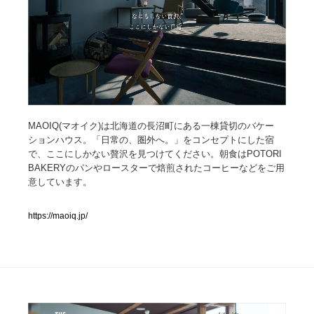
人気ランキング TOP100
業界別 登録Webサイト一覧
Web制作会社・プロダクション・デジタル
579
MAOIQ(マオイク)は北海道の長沼町にある一棟貸切のバケー
Web制作会社・プロダクション・デジタル
フォトグラファー・カメラマン・写真
257
ションハウス。「日常の、圏外へ。」をコンセプトにした宿
で、ここにしかない贅沢を見つけてください。朝食はPOTORI
フォトグラファー・カメラマン・写真
広告・マーケティング・PR・企画・プロデュース
182
BAKERYのパンやロースターで焙煎されたコーヒーなどをご用
意しています。
広告・マーケティング・PR・企画・プロデュース
ブランディング・コンサルティング
151
https://maoiq.jp/
ブランディング・コンサルティング
グラフィックデザイン・デザイン事務所
485
グラフィックデザイン・デザイン事務所
印刷・製本・包装・グッズ
43
印刷・製本・包装・グッズ
イラストレーター
160