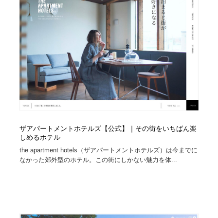
イラストレーター
コンテンツ・メディア制作会社
9
コンテンツ・メディア制作会社
フォント・フリーフォント / 書体
238
フォント・フリーフォント / 書体
レタリング・カリグラフィ・サイン・看板
31
レタリング・カリグラフィ・サイン・看板
編集・ライティング・コピーライター
19
編集・ライティング・コピーライター
スタイリスト・ヘア＆メークアップ・プロップ・セット
18
デザイン
ザアパートメントホテルズ【公式】｜その街をいちばん楽
しめるホテル
スタイリスト・ヘア＆メークアップ・プロップ・セット
映像・クリエイター・プロダクション
164
デザイン
the apartment hotels（ザアパートメントホテルズ）は今までに
なかった郊外型のホテル。この街にしかない魅力を体...
映像・クリエイター・プロダクション
撮影スタジオ・撮影用小物・背景ボード・リース・レン
20
タル
撮影スタジオ・撮影用小物・背景ボード・リース・レン
コーダー・エンジニア・デベロッパー
136
タル