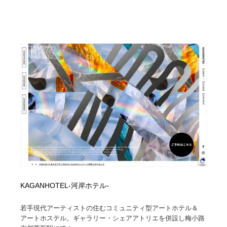
求人・採用・転職・就職・人材紹介
健康・医療・福祉・病院・歯医者・製薬・薬品
200
健康・医療・福祉・病院・歯医者・製薬・薬品
金融・銀行・投資・保険・M&A・商社
78
金融・銀行・投資・保険・M&A・商社
起業・事業支援・ボランティア・NPO
8
起業・事業支援・ボランティア・NPO
教育・スクール・保育・幼稚園・小中高・大学・専門学
173
校
教育・スクール・保育・幼稚園・小中高・大学・専門学
システム開発・IT・決済・アプリ・ソフトウェア
99
校
システム開発・IT・決済・アプリ・ソフトウェア
テクノロジー・AI・人工知能・スマートホーム・オンラ
74
イン
テクノロジー・AI・人工知能・スマートホーム・オンラ
日本伝統：着物・織物・舞踊・歌舞伎・茶道・華道・書
17
イン
道
KAGANHOTEL-河岸ホテル-
日本伝統：着物・織物・舞踊・歌舞伎・茶道・華道・書
映画・アニメ・DVD・動画配信・放送・TV・ラジオ
65
若手現代アーティストの住むコミュニティ型アートホテル＆
道
アートホステル。ギャラリー・シェアアトリエを併設し梅小路