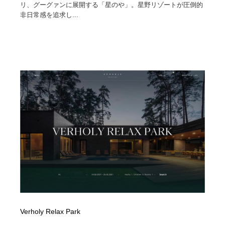
リ、グーグァンに展開する「星のや」。星野リゾートが圧倒的
非日常感を追求し...
Drawing Software / お絵かきソフト・アプリ・ブラシ
ニュース・マガジン・メディア・SNS・YouTube
346
ニュース・マガジン・メディア・SNS・YouTube
Verholy Relax Park