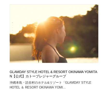
縫製・革製品・靴・鞄
55
縫製・革製品・靴・鞄
時計・腕時計
28
時計・腕時計
カメラ・レンズ
18
カメラ・レンズ
ジュエリー・装飾品
54
ジュエリー・装飾品
おもちゃ・ホビー・ゲーム
35
おもちゃ・ホビー・ゲーム
アニメーション・キャラクターデザイン
23
アニメーション・キャラクターデザイン
建築・空間・工務店・内装・店舗・環境デザイン
276
GLAMDAY STYLE HOTEL & RESORT OKINAWA YOMITA
N【公式】カトープレジャーグループ
建築・空間・工務店・内装・店舗・環境デザイン
沖縄本島・読谷村のホテル&リゾート「GLAMDAY STYLE
建設・住宅・不動産・倉庫
197
HOTEL ＆ RESORT OKINAWA YOMI...
建設・住宅・不動産・倉庫
オフィス・シェアオフィス・コワーキング・シェアス
46
ペース