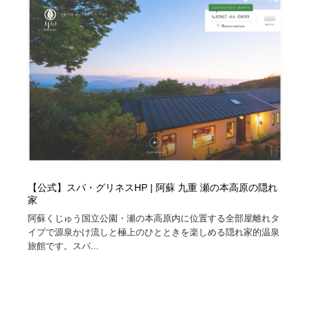
コーダー・エンジニア・デベロッパー
Javascript・WordPress・CSS・SEO・コーディング
97
Javascript・WordPress・CSS・SEO・コーディング
レンタルサーバー・クラウドサービス・ドメイン
10
レンタルサーバー・クラウドサービス・ドメイン
ネット通販・EC・オークション・フリマ
15
ネット通販・EC・オークション・フリマ
フリー素材・写真・モックアップ
41
フリー素材・写真・モックアップ
3D・CG・モーションデザイン
20
3D・CG・モーションデザイン
眼鏡・コンタクトレンズ・サングラス
30
【公式】スパ・グリネスHP | 阿蘇 九重 瀬の本高原の隠れ
家
眼鏡・コンタクトレンズ・サングラス
プロダクト・インテリア
139
阿蘇くじゅう国立公園・瀬の本高原内に位置する全部屋離れタ
イプで源泉かけ流しと極上のひとときを楽しめる隠れ家的温泉
プロダクト・インテリア
ライフスタイル・家具・生活雑貨・家電
320
旅館です。スパ...
ライフスタイル・家具・生活雑貨・家電
ネオンサイン・ネオン菅・オリジナル
7
ネオンサイン・ネオン菅・オリジナル