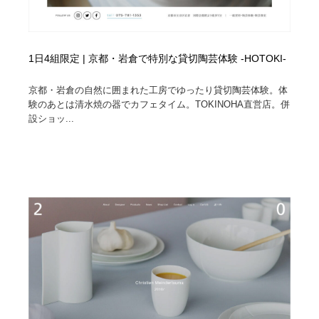
1日4組限定 | 京都・岩倉で特別な貸切陶芸体験 -HOTOKI-
京都・岩倉の自然に囲まれた工房でゆったり貸切陶芸体験。体
験のあとは清水焼の器でカフェタイム。TOKINOHA直営店。併
設ショッ...