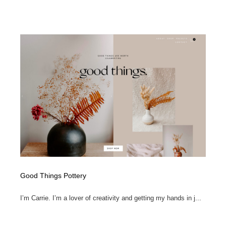
求人・採用・転職・就職・人材紹介
健康・医療・福祉・病院・歯医者・製薬・薬品
200
健康・医療・福祉・病院・歯医者・製薬・薬品
金融・銀行・投資・保険・M&A・商社
78
金融・銀行・投資・保険・M&A・商社
起業・事業支援・ボランティア・NPO
8
起業・事業支援・ボランティア・NPO
教育・スクール・保育・幼稚園・小中高・大学・専門学
173
校
教育・スクール・保育・幼稚園・小中高・大学・専門学
システム開発・IT・決済・アプリ・ソフトウェア
99
校
システム開発・IT・決済・アプリ・ソフトウェア
テクノロジー・AI・人工知能・スマートホーム・オンラ
74
イン
テクノロジー・AI・人工知能・スマートホーム・オンラ
日本伝統：着物・織物・舞踊・歌舞伎・茶道・華道・書
17
Good Things Pottery
イン
道
I’m Carrie. I’m a lover of creativity and getting my hands in j...
日本伝統：着物・織物・舞踊・歌舞伎・茶道・華道・書
映画・アニメ・DVD・動画配信・放送・TV・ラジオ
65
道