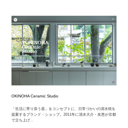
映画・アニメ・DVD・動画配信・放送・TV・ラジオ
音楽・アーティスト・楽器・舞台・演劇・ミュージカ
152
ル・ダンス
音楽・アーティスト・楽器・舞台・演劇・ミュージカ
芸能人・俳優・女優・タレント・モデル・芸能事務所
42
ル・ダンス
芸能人・俳優・女優・タレント・モデル・芸能事務所
キャンペーン・イベント・ワークショップ・コンペティ
77
ション
キャンペーン・イベント・ワークショップ・コンペティ
マッチングサービス
22
ション
マッチングサービス
アート・芸術・美術館・美術展・博物館・ギャラリー
383
アート・芸術・美術館・美術展・博物館・ギャラリー
鉛筆画・木炭画・デッサン・クロッキー
15
鉛筆画・木炭画・デッサン・クロッキー
OKINOHA Ceramic Studio
グラフィティ・Graffiti・ストリートアート
4
「生活に寄り添う器」をコンセプトに、日常づかいの清水焼を
グラフィティ・Graffiti・ストリートアート
GWD スタッフお気に入り
201
提案するブランド・ショップ。2011年に清水大介・友恵が京都
で立ち上げ...
GWD スタッフお気に入り
Drawing Software / お絵かきソフト・アプリ・ブラシ
11