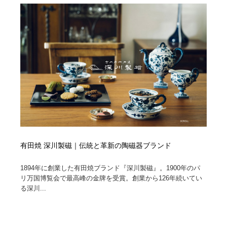
オフィス・シェアオフィス・コワーキング・シェアス
商業施設・商業ビル
33
ペース
商業施設・商業ビル
携帯電話・通信・サービス
15
携帯電話・通信・サービス
ファッション・洋服
511
ファッション・洋服
コスメ・化粧品・石鹸・シャンプー・ヘアケア・香水
220
コスメ・化粧品・石鹸・シャンプー・ヘアケア・香水
農業・林業・漁業・畜産・鉱業・燃料
54
農業・林業・漁業・畜産・鉱業・燃料
食品・飲料・酒・菓子
444
有田焼 深川製磁｜伝統と革新の陶磁器ブランド
食品・飲料・酒・菓子
飲食・レストラン・カフェ
182
1894年に創業した有田焼ブランド『深川製磁』。1900年のパ
リ万国博覧会で最高峰の金牌を受賞。創業から126年続いてい
飲食・レストラン・カフェ
植物・花・ガーデニング・造園
42
る深川...
植物・花・ガーデニング・造園
陶芸・窯・ガラス・木工・手工芸
34