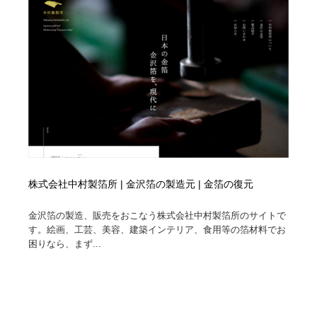
縫製・革製品・靴・鞄
55
縫製・革製品・靴・鞄
時計・腕時計
28
時計・腕時計
カメラ・レンズ
18
カメラ・レンズ
ジュエリー・装飾品
54
ジュエリー・装飾品
おもちゃ・ホビー・ゲーム
35
おもちゃ・ホビー・ゲーム
アニメーション・キャラクターデザイン
23
株式会社中村製箔所 | 金沢箔の製造元 | 金箔の復元
アニメーション・キャラクターデザイン
建築・空間・工務店・内装・店舗・環境デザイン
276
金沢箔の製造、販売をおこなう株式会社中村製箔所のサイトで
す。絵画、工芸、美容、建築インテリア、食用等の箔材料でお
建築・空間・工務店・内装・店舗・環境デザイン
建設・住宅・不動産・倉庫
197
困りなら、まず...
建設・住宅・不動産・倉庫
オフィス・シェアオフィス・コワーキング・シェアス
46
ペース