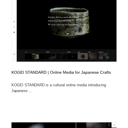
コーダー・エンジニア・デベロッパー
Javascript・WordPress・CSS・SEO・コーディング
97
Javascript・WordPress・CSS・SEO・コーディング
レンタルサーバー・クラウドサービス・ドメイン
10
レンタルサーバー・クラウドサービス・ドメイン
ネット通販・EC・オークション・フリマ
15
ネット通販・EC・オークション・フリマ
フリー素材・写真・モックアップ
41
フリー素材・写真・モックアップ
3D・CG・モーションデザイン
21
3D・CG・モーションデザイン
眼鏡・コンタクトレンズ・サングラス
30
KOGEI STANDARD | Online Media for Japanese Crafts
KOGEI STANDARD is a cultural online media introducing
眼鏡・コンタクトレンズ・サングラス
プロダクト・インテリア
139
Japanese ...
プロダクト・インテリア
ライフスタイル・家具・生活雑貨・家電
321
ライフスタイル・家具・生活雑貨・家電
ネオンサイン・ネオン菅・オリジナル
7
ネオンサイン・ネオン菅・オリジナル