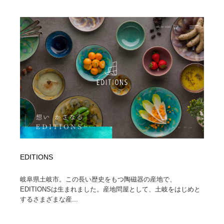
陶芸・窯・ガラス・木工・手工芸
材料：糸・布・紙・プラスチック・石・木材
38
材料：糸・布・紙・プラスチック・石・木材
工業・加工・技術・機械・電気
59
工業・加工・技術・機械・電気
宇宙
9
宇宙
日本の歴史・資料・伝統・将棋・囲碁
4
日本の歴史・資料・伝統・将棋・囲碁
動物園・水族館・公園・テーマパーク・アミューズメン
23
ト
動物園・水族館・公園・テーマパーク・アミューズメン
書籍・本屋・出版・作家・小説家・脚本家
58
ト
EDITIONS
書籍・本屋・出版・作家・小説家・脚本家
ヘアサロン・美容院・理髪店・エステ
60
岐阜県土岐市。この長い歴史をもつ陶磁器の産地で、
ヘアサロン・美容院・理髪店・エステ
自動車・船・飛行機・交通・自転車
71
EDITIONSは生まれました。産地問屋として、土岐をはじめと
するさまざまな産...
自動車・船・飛行機・交通・自転車
ホテル・旅館・温泉・銭湯・サウナ
149