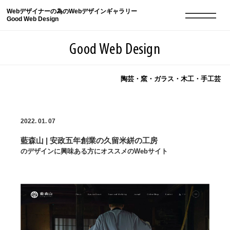
Webデザイナーの為のWebデザインギャラリー
Good Web Design
Good Web Design
陶芸・窯・ガラス・木工・手工芸
2026年08月10日の登録サイト数は8552件です
2022. 01. 07
登録Webサイト全一覧
8552
藍森山 | 安政五年創業の久留米絣の工房
登録Webサイト全一覧!
現役Webデザイナーによるコラム
15
のデザインに興味ある方にオススメのWebサイト
現役Webデザイナーによるコラム
ニュース
12
ニュース
ABOUT
ABOUT
人気ランキング TOP100