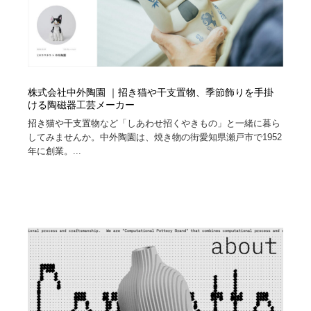
株式会社中外陶園 ｜招き猫や干支置物、季節飾りを手掛
ける陶磁器工芸メーカー
招き猫や干支置物など「しあわせ招くやきもの」と一緒に暮ら
してみませんか。中外陶園は、焼き物の街愛知県瀬戸市で1952
年に創業。...