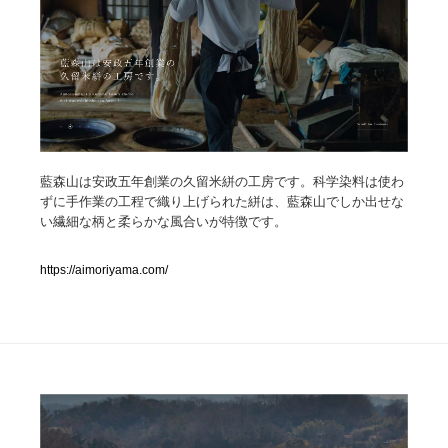
人気ランキング TOP100
業界別 登録Webサイト一覧
Web制作会社・プロダクション・デジタル
579
Web制作会社・プロダクション・デジタル
藍森山は安政五年創業の久留米絣の工房です。科学染料は使わ
フォトグラファー・カメラマン・写真
257
ずに手作業の工程で織り上げられた絣は、藍森山でしか出せな
い繊細な柄と柔らかな風合いが特徴です。
フォトグラファー・カメラマン・写真
広告・マーケティング・PR・企画・プロデュース
182
https://aimoriyama.com/
広告・マーケティング・PR・企画・プロデュース
ブランディング・コンサルティング
151
ブランディング・コンサルティング
グラフィックデザイン・デザイン事務所
485
グラフィックデザイン・デザイン事務所
印刷・製本・包装・グッズ
43
印刷・製本・包装・グッズ
イラストレーター
160