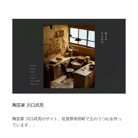
ホテル・旅館・温泉・銭湯・サウナ
旅行・観光・電車・航空会社
55
旅行・観光・電車・航空会社
アウトドア・キャンプ・登山
40
アウトドア・キャンプ・登山
スポーツ・スポーツ用品・トレーニング・ダイエット
71
スポーツ・スポーツ用品・トレーニング・ダイエット
ペット・トリミング
20
ペット・トリミング
ウェディング・結婚
38
ウェディング・結婚
育児・ベイビー・玩具・絵本
27
育児・ベイビー・玩具・絵本
宗教・神社仏閣・禅・寺・神社
33
陶芸家 川口武亮
宗教・神社仏閣・禅・寺・神社
法律・監査・税理士・弁護士・司法書士・行政
29
陶芸家 川口武亮のサイト。佐賀県有田町で土のうつわを作っ
ています。...
法律・監査・税理士・弁護士・司法書士・行政
求人・採用・転職・就職・人材紹介
379