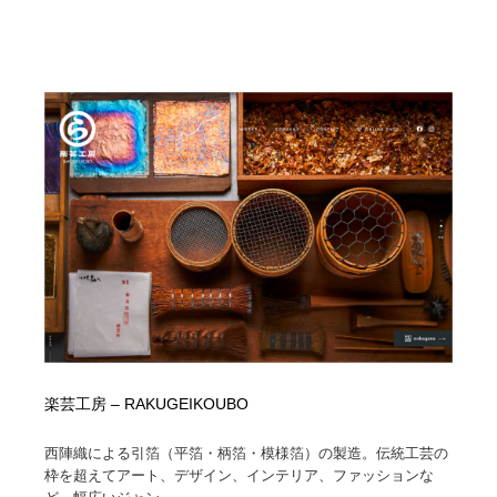
Drawing Software / お絵かきソフト・アプリ・ブラシ
ニュース・マガジン・メディア・SNS・YouTube
346
ニュース・マガジン・メディア・SNS・YouTube
楽芸工房 – RAKUGEIKOUBO
西陣織による引箔（平箔・柄箔・模様箔）の製造。伝統工芸の
枠を超えてアート、デザイン、インテリア、ファッションな