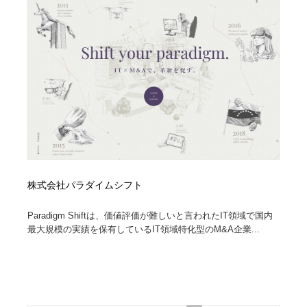
陶芸・窯・ガラス・木工・手工芸
材料：糸・布・紙・プラスチック・石・木材
38
材料：糸・布・紙・プラスチック・石・木材
工業・加工・技術・機械・電気
59
工業・加工・技術・機械・電気
宇宙
9
宇宙
日本の歴史・資料・伝統・将棋・囲碁
4
日本の歴史・資料・伝統・将棋・囲碁
動物園・水族館・公園・テーマパーク・アミューズメン
23
ト
動物園・水族館・公園・テーマパーク・アミューズメン
書籍・本屋・出版・作家・小説家・脚本家
58
株式会社パラダイムシフト
ト
Paradigm Shiftは、価値評価が難しいと言われたIT領域で国内
書籍・本屋・出版・作家・小説家・脚本家
ヘアサロン・美容院・理髪店・エステ
60
最大規模の実績を保有しているIT領域特化型のM&A企業...
ヘアサロン・美容院・理髪店・エステ
自動車・船・飛行機・交通・自転車
71
自動車・船・飛行機・交通・自転車
ホテル・旅館・温泉・銭湯・サウナ
149