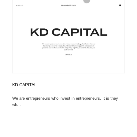
ホテル・旅館・温泉・銭湯・サウナ
旅行・観光・電車・航空会社
55
旅行・観光・電車・航空会社
アウトドア・キャンプ・登山
40
アウトドア・キャンプ・登山
スポーツ・スポーツ用品・トレーニング・ダイエット
71
スポーツ・スポーツ用品・トレーニング・ダイエット
ペット・トリミング
20
ペット・トリミング
ウェディング・結婚
38
ウェディング・結婚
育児・ベイビー・玩具・絵本
27
KD CAPITAL
育児・ベイビー・玩具・絵本
宗教・神社仏閣・禅・寺・神社
33
We are entrepreneurs who invest in entrepreneurs. It is they
wh...
宗教・神社仏閣・禅・寺・神社
法律・監査・税理士・弁護士・司法書士・行政
29
法律・監査・税理士・弁護士・司法書士・行政
求人・採用・転職・就職・人材紹介
379