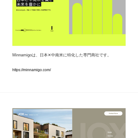
人気ランキング TOP100
業界別 登録Webサイト一覧
Web制作会社・プロダクション・デジタル
579
Minnamigoは、日本✕中南米に特化した専門商社です。
Web制作会社・プロダクション・デジタル
フォトグラファー・カメラマン・写真
257
https://minnamigo.com/
フォトグラファー・カメラマン・写真
広告・マーケティング・PR・企画・プロデュース
182
広告・マーケティング・PR・企画・プロデュース
ブランディング・コンサルティング
151
ブランディング・コンサルティング
グラフィックデザイン・デザイン事務所
485
グラフィックデザイン・デザイン事務所
印刷・製本・包装・グッズ
43
印刷・製本・包装・グッズ
イラストレーター
160