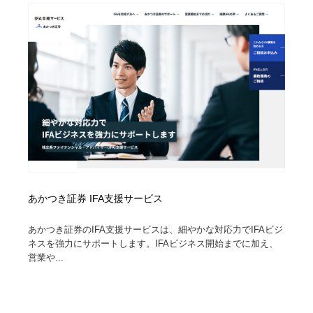
求人・採用・転職・就職・人材紹介
健康・医療・福祉・病院・歯医者・製薬・薬品
200
健康・医療・福祉・病院・歯医者・製薬・薬品
金融・銀行・投資・保険・M&A・商社
78
金融・銀行・投資・保険・M&A・商社
起業・事業支援・ボランティア・NPO
8
起業・事業支援・ボランティア・NPO
教育・スクール・保育・幼稚園・小中高・大学・専門学
173
校
教育・スクール・保育・幼稚園・小中高・大学・専門学
システム開発・IT・決済・アプリ・ソフトウェア
99
校
システム開発・IT・決済・アプリ・ソフトウェア
テクノロジー・AI・人工知能・スマートホーム・オンラ
74
あかつき証券 IFA支援サービス
イン
あかつき証券のIFA支援サービスは、細やかな対応力でIFAビジ
テクノロジー・AI・人工知能・スマートホーム・オンラ
日本伝統：着物・織物・舞踊・歌舞伎・茶道・華道・書
17
ネスを強力にサポートします。IFAビジネス開始までに加え、
イン
道
営業や...
日本伝統：着物・織物・舞踊・歌舞伎・茶道・華道・書
映画・アニメ・DVD・動画配信・放送・TV・ラジオ
65
道