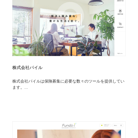
縫製・革製品・靴・鞄
55
縫製・革製品・靴・鞄
時計・腕時計
28
時計・腕時計
カメラ・レンズ
18
カメラ・レンズ
ジュエリー・装飾品
54
ジュエリー・装飾品
おもちゃ・ホビー・ゲーム
35
株式会社パイル
おもちゃ・ホビー・ゲーム
アニメーション・キャラクターデザイン
23
株式会社パイルは保険募集に必要な数々のツールを提供してい
ます。...
アニメーション・キャラクターデザイン
建築・空間・工務店・内装・店舗・環境デザイン
276
建築・空間・工務店・内装・店舗・環境デザイン
建設・住宅・不動産・倉庫
197
建設・住宅・不動産・倉庫
オフィス・シェアオフィス・コワーキング・シェアス
46
ペース