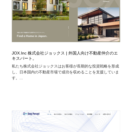
イラストレーター
コンテンツ・メディア制作会社
9
コンテンツ・メディア制作会社
フォント・フリーフォント / 書体
238
フォント・フリーフォント / 書体
レタリング・カリグラフィ・サイン・看板
31
レタリング・カリグラフィ・サイン・看板
編集・ライティング・コピーライター
19
JOX.Inc 株式会社ジョックス | 外国人向け不動産仲介のエ
キスパート。
編集・ライティング・コピーライター
スタイリスト・ヘア＆メークアップ・プロップ・セット
私たち株式会社ジョックスはお客様が長期的な投資戦略を形成
18
デザイン
し、日本国内の不動産市場で成功を収めることを支援していま
す。...
スタイリスト・ヘア＆メークアップ・プロップ・セット
映像・クリエイター・プロダクション
164
デザイン
映像・クリエイター・プロダクション
撮影スタジオ・撮影用小物・背景ボード・リース・レン
20
タル
撮影スタジオ・撮影用小物・背景ボード・リース・レン
コーダー・エンジニア・デベロッパー
136
タル