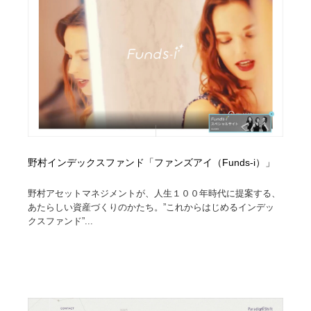
オフィス・シェアオフィス・コワーキング・シェアス
商業施設・商業ビル
33
ペース
商業施設・商業ビル
携帯電話・通信・サービス
15
携帯電話・通信・サービス
ファッション・洋服
511
ファッション・洋服
コスメ・化粧品・石鹸・シャンプー・ヘアケア・香水
220
コスメ・化粧品・石鹸・シャンプー・ヘアケア・香水
農業・林業・漁業・畜産・鉱業・燃料
54
野村インデックスファンド「ファンズアイ（Funds-i）」
農業・林業・漁業・畜産・鉱業・燃料
食品・飲料・酒・菓子
444
野村アセットマネジメントが、人生１００年時代に提案する、
あたらしい資産づくりのかたち。”これからはじめるインデッ
食品・飲料・酒・菓子
飲食・レストラン・カフェ
181
クスファンド”...
飲食・レストラン・カフェ
植物・花・ガーデニング・造園
42
植物・花・ガーデニング・造園
陶芸・窯・ガラス・木工・手工芸
34