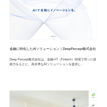
コーダー・エンジニア・デベロッパー
Javascript・WordPress・CSS・SEO・コーディング
97
Javascript・WordPress・CSS・SEO・コーディング
レンタルサーバー・クラウドサービス・ドメイン
10
レンタルサーバー・クラウドサービス・ドメイン
ネット通販・EC・オークション・フリマ
15
ネット通販・EC・オークション・フリマ
フリー素材・写真・モックアップ
41
フリー素材・写真・モックアップ
3D・CG・モーションデザイン
20
金融に特化したAIソリューション｜DeepPercept株式会社
Deep Percept株式会社は、金融×IT（Fintech）領域で培った技
3D・CG・モーションデザイン
眼鏡・コンタクトレンズ・サングラス
30
術力をもとに、高水準なAIソリューションを提供し...
眼鏡・コンタクトレンズ・サングラス
プロダクト・インテリア
139
プロダクト・インテリア
ライフスタイル・家具・生活雑貨・家電
319
ライフスタイル・家具・生活雑貨・家電
ネオンサイン・ネオン菅・オリジナル
7
ネオンサイン・ネオン菅・オリジナル