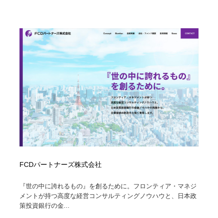
Drawing Software / お絵かきソフト・アプリ・ブラシ
ニュース・マガジン・メディア・SNS・YouTube
346
ニュース・マガジン・メディア・SNS・YouTube
FCDパートナーズ株式会社
『世の中に誇れるもの』を創るために。フロンティア・マネジ
メントが持つ高度な経営コンサルティングノウハウと、日本政
策投資銀行の金...