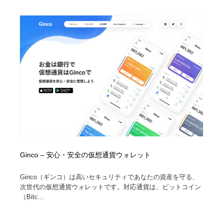
映画・アニメ・DVD・動画配信・放送・TV・ラジオ
音楽・アーティスト・楽器・舞台・演劇・ミュージカ
152
ル・ダンス
音楽・アーティスト・楽器・舞台・演劇・ミュージカ
芸能人・俳優・女優・タレント・モデル・芸能事務所
42
ル・ダンス
芸能人・俳優・女優・タレント・モデル・芸能事務所
キャンペーン・イベント・ワークショップ・コンペティ
77
ション
キャンペーン・イベント・ワークショップ・コンペティ
マッチングサービス
22
ション
マッチングサービス
アート・芸術・美術館・美術展・博物館・ギャラリー
383
アート・芸術・美術館・美術展・博物館・ギャラリー
鉛筆画・木炭画・デッサン・クロッキー
15
Ginco – 安心・安全の仮想通貨ウォレット
鉛筆画・木炭画・デッサン・クロッキー
グラフィティ・Graffiti・ストリートアート
4
Ginco（ギンコ）は高いセキュリティであなたの資産を守る、
次世代の仮想通貨ウォレットです。対応通貨は、ビットコイン
グラフィティ・Graffiti・ストリートアート
GWD スタッフお気に入り
201
（Bitc...
GWD スタッフお気に入り
Drawing Software / お絵かきソフト・アプリ・ブラシ
11